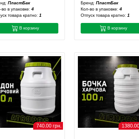
енд:
ПластБак
Бренд:
ПластБак
-во в упаковке:
4
Кол-во в упаковке:
4
уск товара кратно:
1
Отпуск товара кратно:
1
В корзину
В корзину
740.00 грн.
1380.00