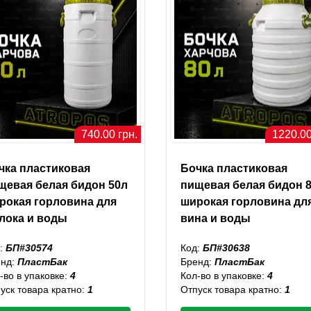
740.00 грн.
1220.00
чка пластиковая
Бочка пластиковая
щевая белая бидон 50л
пищевая белая бидон 
рокая горловина для
широкая горловина дл
лока и воды
вина и воды
:
БП#30574
Код:
БП#30638
енд:
ПластБак
Бренд:
ПластБак
-во в упаковке:
4
Кол-во в упаковке:
4
уск товара кратно:
1
Отпуск товара кратно:
1