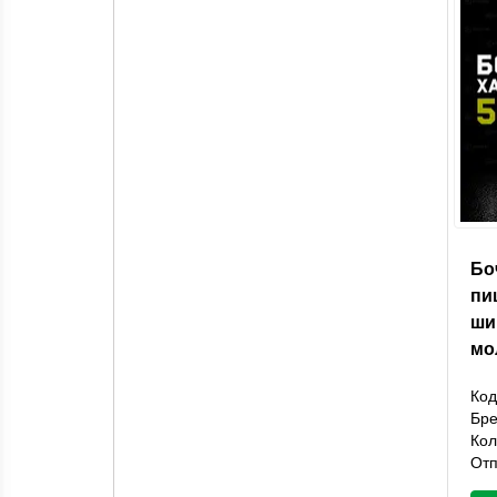
Бо
пи
ши
мо
Код
Бр
Кол
Отп