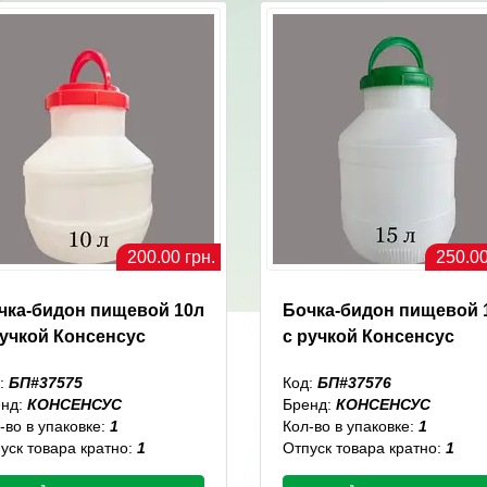
200.00 грн.
250.00
чка-бидон пищевой 10л
Бочка-бидон пищевой 
ручкой Консенсус
с ручкой Консенсус
:
БП#37575
Код:
БП#37576
енд:
КОНСЕНСУС
Бренд:
КОНСЕНСУС
-во в упаковке:
1
Кол-во в упаковке:
1
уск товара кратно:
1
Отпуск товара кратно:
1