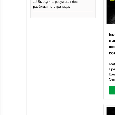
Выводить результат без
разбивки по страницам
Бо
пи
ши
со
Код
Бр
Кол
Отп