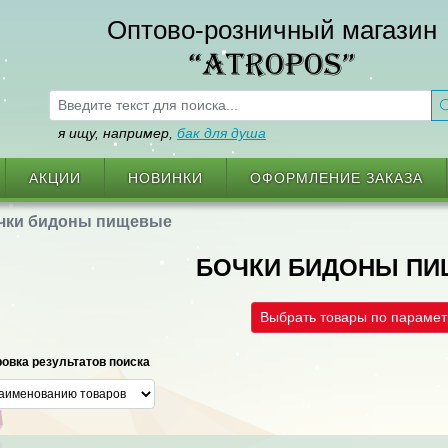
Оптово-розничный магазин
“ATROPOS”
я ищу, например,
бак для душа
АКЦИИ
НОВИНКИ
ОФОРМЛЕНИЕ ЗАКАЗА
чки бидоны пищевые
БОЧКИ БИДОНЫ П
Выбрать товары по параме
овка результатов поиска