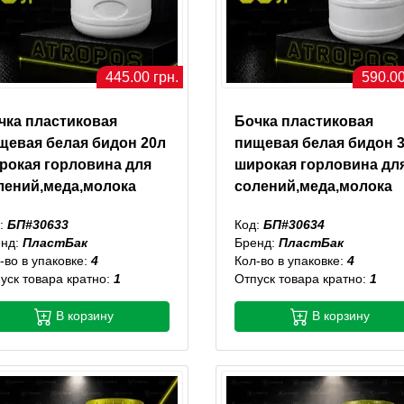
445.00 грн.
590.00
чка пластиковая
Бочка пластиковая
щевая белая бидон 20л
пищевая белая бидон 
рокая горловина для
широкая горловина дл
лений,меда,молока
солений,меда,молока
:
БП#30633
Код:
БП#30634
енд:
ПластБак
Бренд:
ПластБак
-во в упаковке:
4
Кол-во в упаковке:
4
уск товара кратно:
1
Отпуск товара кратно:
1
В корзину
В корзину