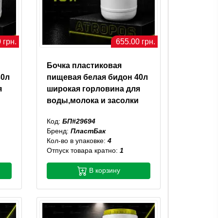
 грн.
655.00 грн.
Бочка пластиковая
30л
пищевая белая бидон 40л
я
широкая горловина для
воды,молока и засолки
Код:
БП#29694
Бренд:
ПластБак
Кол-во в упаковке:
4
Отпуск товара кратно:
1
В корзину