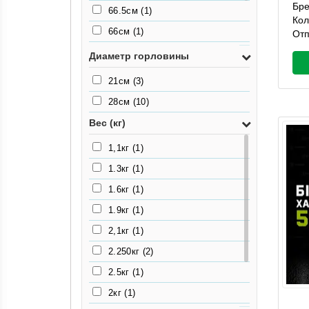
Бр
66.5см
(1)
Кол
66см
(1)
Отп
78.5см
(1)
Диаметр горловины
80см
(1)
21см
(3)
93см
(1)
28см
(10)
Вес (кг)
1,1кг
(1)
1.3кг
(1)
1.6кг
(1)
1.9кг
(1)
2,1кг
(1)
2.250кг
(2)
2.5кг
(1)
2кг
(1)