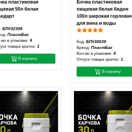
чка пластиковая
Бочка пластиковая
щевая 50л белая
пищевая белая бидон
андарт
100л широкая горлови
для вина и воды
:
БП#32308
енд:
ПластБак
-во в упаковке:
4
Код:
БП#30639
уск товара кратно:
1
Бренд:
ПластБак
Кол-во в упаковке:
4
В корзину
Отпуск товара кратно:
1
В корзину