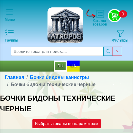
0
Меню
Каталог
товаров
Группы
Фильтры
RU
UA
Главная
Бочки бидоны канистры
Бочки бидоны технические черные
БОЧКИ БИДОНЫ ТЕХНИЧЕСКИЕ
ЧЕРНЫЕ
Выбрать товары по параметрам