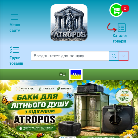
0
Меню
сайту
Каталог
товарів
Групи
товарів
RU
UA