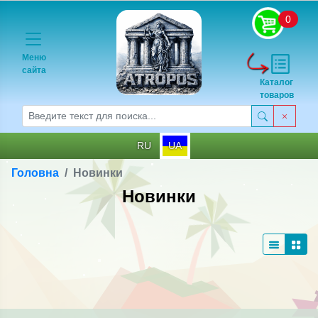
0
Меню
сайта
Каталог
товаров
RU
UA
Головна
Новинки
Новинки