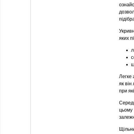
ознайо
дозво
підібр
Укривн
яких п
л
с
щ
Легке 
як він
при як
Середн
цьому 
залежн
Щільн