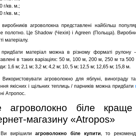
0 г/кв. м.;
0 г/кв. м.;
 виробників агроволокна представлені найбільш популярн
е полотно. Це Shadow (Чехія) і Agreen (Польща). Виробни
ті матеріалу.
 придбати матеріал можна в різному форматі рулону 
авлені в таких варіаціях: 50 м, 100 м, 200 м, 250 м та 50
ди: 1,6 м; 2,1 м; 3,2 м; 4,2 м; 10, 5 м; 12,5 м; 12,65 м; 15,8 м.
 Використовувати агроволокно для яблуні, винограду та 
ння якісних і щільних теплиць / парників можна придбати
ні Атропос.
е агроволокно біле краще
ернет-магазину «Atropos»
 Ви вирішили
агроволокно біле купити
, то рекоменд