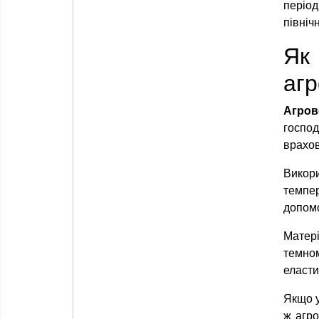
періо
північ
Як
агр
Агро
господ
врахов
Викор
темпер
допомо
Матері
темно
еласти
Якщо у
ж агро