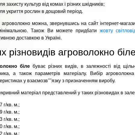
ля захисту культур від комах і різних шкідників;
ля укриття рослин в дощовий період.
 агроволокно можна, звернувшись на сайт інтернет-магазин
мінімальною. Також Ви можете придбати
жовту світлові
ивною доставкою в Україні.
х різновидів агроволокно біл
олокно біле
буває різних видів, в залежності від щільн
ника, а також параметрів матеріалу. Вибір агроволокн
еристиках у взаємозв''''язку з призначенням виробу.
укривний матеріал представлений у таких різновидах в залеж
7 г/кв. м.;
9 г/кв. м.;
3 г/кв. м.;
0 г/кв. м.;
2 г/кв. м.;