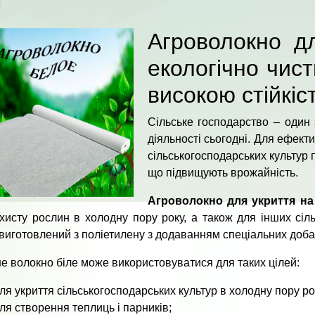
Агроволокно д
екологічно чист
високою стійкіс
Сільське господарство – один 
діяльності сьогодні. Для ефект
сільськогосподарських культур 
що підвищують врожайність.
Агроволокно для укриття на
хисту рослин в холодну пору року, а також для інших сіл
 виготовлений з поліетилену з додаванням спеціальних добаво
е волокно біле може використовуватися для таких цілей:
ля укриття сільськогосподарських культур в холодну пору ро
ля створення теплиць і парників;