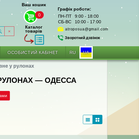
Ваш кошик
Графік роботи:
0
ПН-ПТ
9:00 - 18:00
СБ-ВС
10:00 - 17:00
Каталог
atroposua@gmail.com
товарів
Зворотний дзвінок
RU
UA
ОСОБИСТИЙ КАБІНЕТ
вне у рулонах
 РУЛОНАХ — ОДЕССА
рами