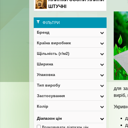
ШТУЧНІ
ФІЛЬТРИ
Бренд
Країна виробник
Щільність (г/м2)
Ширина
Упаковка
Тип виробу
для за
виріб,
Застосування
Колір
Укривн
д
Діапазон цін
д
Враховувати діапазон цін