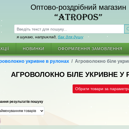
Оптово-роздрібний магазин
“ATROPOS”
я шукаю, наприклад,
бак для душу
КЦІЇ
НОВИНКИ
ОФОРМЛЕННЯ ЗАМОВЛЕННЯ
роволокно укривне в рулонах
Агроволокно біле укри
АГРОВОЛОКНО БІЛЕ УКРИВНЕ У
Обрати товари за парамет
ання результатів пошуку