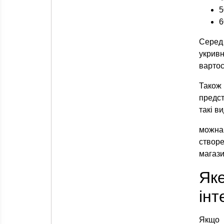
5
6
Серед
укривн
вартос
Також
предст
такі ви
можна
створе
магази
Як
інт
Якщо