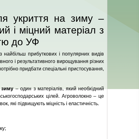
ля укриття на зиму –
ий і міцний матеріал з
тю до УФ
з найбільш прибуткових і популярних видів
ивного і результативного вирощування різних
потрібно придбати спеціальні пристосування,
 зиму
– один з матеріалів, який необхідний
ьськогосподарських цілей. Агроволокно – це
к, які підвищують міцність і еластичність.
ку;