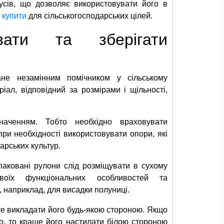
усів, що дозволяє використовувати його в
 купити
для сільськогосподарських цілей.
вати та зберігати
ане незамінним помічником у сільському
ріал, відповідний за розмірами і щільності,
наченням. Тобто необхідно враховувати
ри необхідності використовувати опори, які
арських культур.
паковані рулони слід розміщувати в сухому
оїх функціональних особливостей та
, наприклад, для висадки полуниці.
ете викладати його будь-якою стороною. Якщо
го, то краще його настилати білою стороною