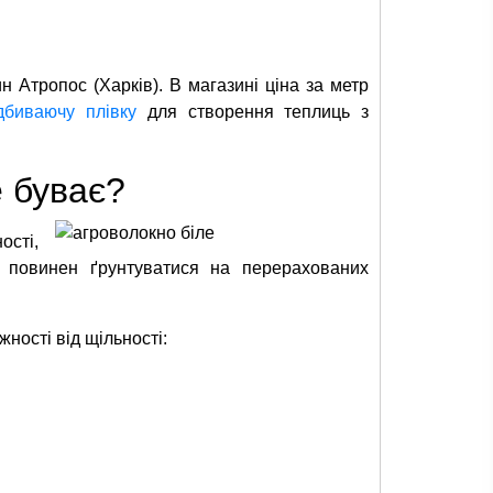
 Атропос (Харків). В магазині ціна за метр
дбиваючу плівку
для створення теплиць з
е буває?
ості,
а повинен ґрунтуватися на перерахованих
ності від щільності: