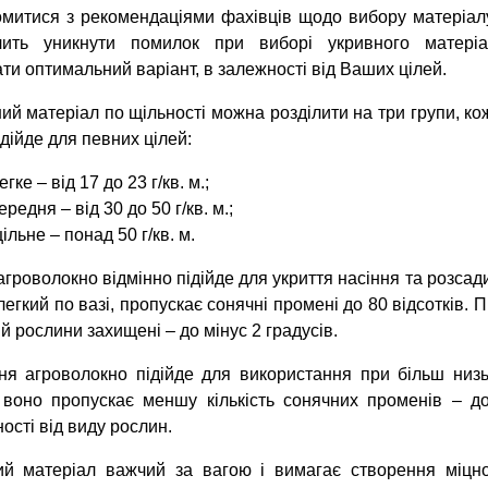
митися з рекомендаціями фахівців щодо вибору матеріал
лить уникнути помилок при виборі укривного матеріа
ати оптимальний варіант, в залежності від Ваших цілей.
ий матеріал по щільності можна розділити на три групи, ко
ідійде для певних цілей:
егке – від 17 до 23 г/кв. м.;
ередня – від 30 до 50 г/кв. м.;
ільне – понад 50 г/кв. м.
агроволокно відмінно підійде для укриття насіння та розсади
 легкий по вазі, пропускає сонячні промені до 80 відсотків.
ій рослини захищені – до мінус 2 градусів.
я агроволокно підійде для використання при більш низьк
воно пропускає меншу кількість сонячних променів – до
ості від виду рослин.
ий матеріал важчий за вагою і вимагає створення міцно