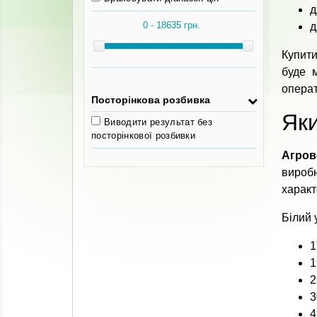
д
д
Купити
буде 
операт
Посторінкова розбивка
Яки
Виводити результат без
посторінкової розбивки
Агров
вироб
характ
Білий 
1
1
2
3
4