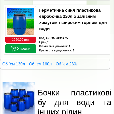
Герметична синя пластикова
євробочка 230л з залізним
хомутом і широким горлом для
води
Код:
ББПБУ#36175
1250.00 грн.
Бренд:
Кількість в упаковці:
1
У кошик
Кратність відпускання:
1
Об `єм 130л
Об `єм 160л
Об `єм 230л
Бочки пластикові
бу для води та
інших рідин