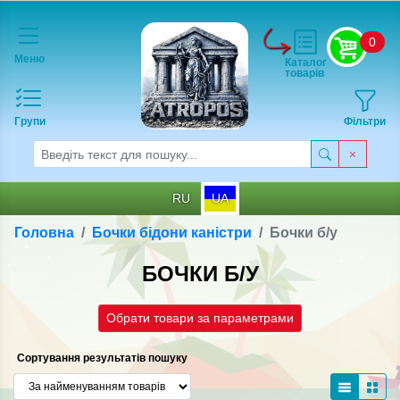
0
Меню
Каталог
товарів
Групи
Фільтри
RU
UA
Головна
Бочки бідони каністри
Бочки б/у
БОЧКИ Б/У
Обрати товари за параметрами
Сортування результатів пошуку