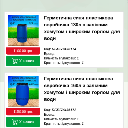
Герметична синя пластикова
євробочка 130л з залізним
хомутом і широким горлом для
води
Код:
ББПБУ#36174
1100.00 грн.
Бренд:
Кількість в упаковці:
1
У кошик
Кратність відпускання:
1
Герметична синя пластикова
євробочка 160л з залізним
хомутом і широким горлом для
води
Код:
ББПБУ#36172
1150.00 грн.
Бренд:
Кількість в упаковці:
1
У кошик
Кратність відпускання:
1