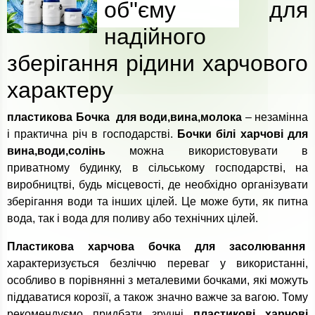
об''єму для
надійного
зберігання рідини харчового
характеру
пластикова Бочка для води,вина,молока
– незамінна
і практична річ в господарстві.
Бочки білі харчові для
вина,води,солінь
можна використовувати в
приватному будинку, в сільському господарстві, на
виробництві, будь місцевості, де необхідно організувати
зберігання води та інших цілей. Це може бути, як питна
вода, так і вода для поливу або технічних цілей.
Пластикова харчова бочка для засолювання
характеризується безліччю переваг у використанні,
особливо в порівнянні з металевими бочками, які можуть
піддаватися корозії, а також значно важче за вагою. Тому
рекомендуємо придбати зручні
пластикові харчові