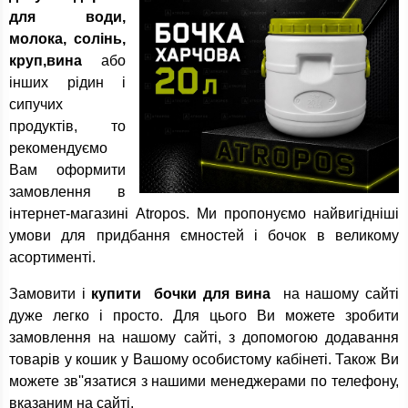
для води,
молока, солінь,
круп,вина
або
інших рідин і
сипучих
продуктів, то
рекомендуємо
Вам оформити
замовлення в
інтернет-магазині Atropos. Ми пропонуємо найвигідніші
умови для придбання ємностей і бочок в великому
асортименті.
Замовити і
купити бочки для вина
на нашому сайті
дуже легко і просто. Для цього Ви можете зробити
замовлення на нашому сайті, з допомогою додавання
товарів у кошик у Вашому особистому кабінеті. Також Ви
можете зв''язатися з нашими менеджерами по телефону,
вказаним на сайті.