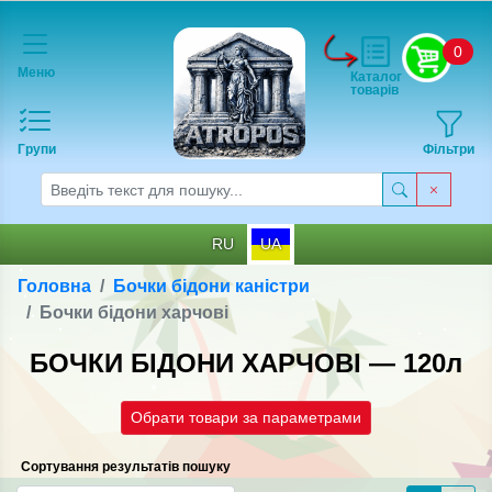
0
Меню
Каталог
товарів
Групи
Фільтри
RU
UA
Головна
Бочки бідони каністри
Бочки бідони харчові
БОЧКИ БІДОНИ ХАРЧОВІ — 120л
Обрати товари за параметрами
Сортування результатів пошуку