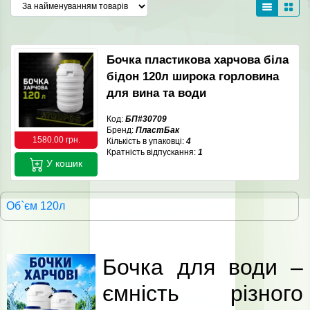
Бочка пластикова харчова біла
бідон 120л широка горловина
для вина та води
Код:
БП#30709
Бренд:
ПластБак
1580.00 грн.
Кількість в упаковці:
4
Кратність відпускання:
1
У кошик
Об`єм 120л
Бочка для води –
ємність різного