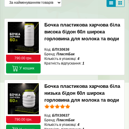
Бочка пластикова харчова біла
висока бідон 60л широка
горловина для молока та води
Код:
БП#30636
Бренд:
ПластБак
790.00 грн.
Кількість в упаковці:
4
Кратність відпускання:
1
У кошик
Бочка пластикова харчова біла
низька бідон 60л широка
горловина для молока та води
Код:
БП#30637
790.00 грн.
Бренд:
ПластБак
Кількість в упаковці:
4