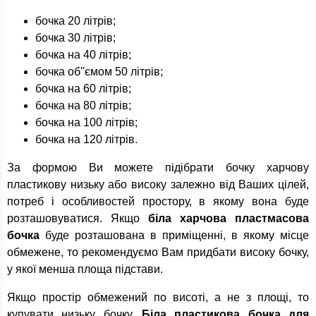
бочка 20 літрів;
бочка 30 літрів;
бочка на 40 літрів;
бочка об''ємом 50 літрів;
бочка на 60 літрів;
бочка на 80 літрів;
бочка на 100 літрів;
бочка на 120 літрів.
За формою Ви можете підібрати бочку харчову
пластикову низьку або високу залежно від Ваших цілей,
потреб і особливостей простору, в якому вона буде
розташовуватися. Якщо
біла харчова пластмасова
бочка
буде розташована в приміщенні, в якому місце
обмежене, то рекомендуємо Вам придбати високу бочку,
у якої менша площа підстави.
Якщо простір обмежений по висоті, а не з площі, то
купувати низьку бочку.
Біла пластикова бочка для