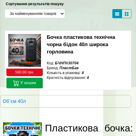
Сортування результатів пошуку
Бочка пластикова технічна
чорна бідон 40л широка
горловина
Код:
БЧНП#30704
Бренд:
ПластБак
580.00 грн.
Кількість в упаковці:
4
Кратність відпускання:
4
У кошик
Об`єм 40л
Пластикова бочка: