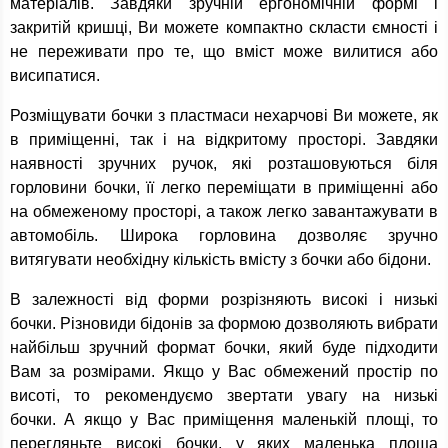
матеріалів. Завдяки зручній ергономічній формі і
закритій кришці, Ви можете компактно скласти ємності і
не переживати про те, що вміст може вилитися або
висипатися.
Розміщувати бочки з пластмаси нехарчові Ви можете, як
в приміщенні, так і на відкритому просторі. Завдяки
наявності зручних ручок, які розташовуються біля
горловини бочки, її легко переміщати в приміщенні або
на обмеженому просторі, а також легко завантажувати в
автомобіль. Широка горловина дозволяє зручно
витягувати необхідну кількість вмісту з бочки або бідони.
В залежності від форми розрізняють високі і низькі
бочки. Різновиди бідонів за формою дозволяють вибрати
найбільш зручний формат бочки, який буде підходити
Вам за розмірами. Якщо у Вас обмежений простір по
висоті, то рекомендуємо звертати увагу на низькі
бочки. А якщо у Вас приміщення маленькій площі, то
перегляньте високі бочки, у яких маленька площа