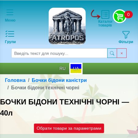
0
Меню
Каталог
товарів
Групи
Фільтри
RU
UA
Головна
Бочки бідони каністри
Бочки бідони технічні чорні
БОЧКИ БІДОНИ ТЕХНІЧНІ ЧОРНІ —
40л
Обрати товари за параметрами