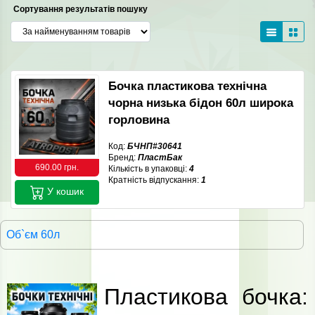
Сортування результатів пошуку
Бочка пластикова технічна
чорна низька бідон 60л широка
горловина
Код:
БЧНП#30641
Бренд:
ПластБак
690.00 грн.
Кількість в упаковці:
4
Кратність відпускання:
1
У кошик
Об`єм 60л
Пластикова бочка: