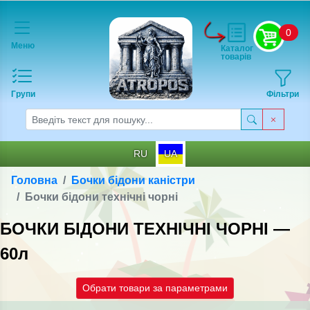
0
Меню
Каталог
товарів
Групи
Фільтри
RU
UA
Головна
Бочки бідони каністри
Бочки бідони технічні чорні
БОЧКИ БІДОНИ ТЕХНІЧНІ ЧОРНІ —
60л
Обрати товари за параметрами