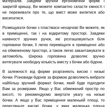
матеріалів. Завдяки зручній ергономічній формі і
закритій кришці, Ви можете компактно скласти ємності і
не переживати про те, що вміст може вилитися або
висипатися.
Розміщувати бочки з пластмаси нехарчові Ви можете, як
в приміщенні, так і на відкритому просторі. Завдяки
наявності зручних ручок, які розташовуються біля
горловини бочки, її легко переміщати в приміщенні або
на обмеженому просторі, а також легко завантажувати в
автомобіль. Широка горловина дозволяє зручно
витягувати необхідну кількість вмісту з бочки або бідони.
В залежності від форми розрізняють високі і низькі
бочки. Різновиди бідонів за формою дозволяють вибрати
найбільш зручний формат бочки, який буде підходити
Вам за розмірами. Якщо у Вас обмежений простір по
висоті, то рекомендуємо звертати увагу на низькі
бочки. А якщо у Вас приміщення маленькій площі, то
перегляньте високі бочки, у яких маленька площа