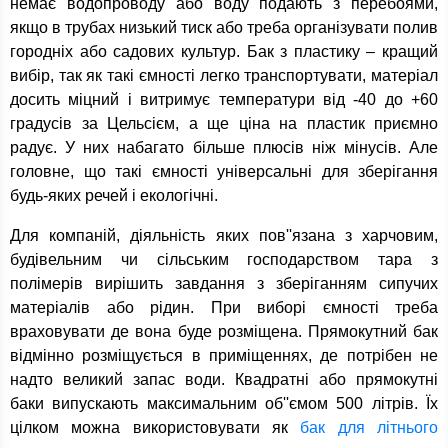
немає водопроводу або воду подають з перебоями,
якщо в трубах низький тиск або треба організувати полив
городніх або садових культур. Бак з пластику – кращий
вибір, так як такі ємності легко транспортувати, матеріал
досить міцний і витримує температури від -40 до +60
градусів за Цельсієм, а ще ціна на пластик приємно
радує. У них набагато більше плюсів ніж мінусів. Але
головне, що такі ємності універсальні для зберігання
будь-яких речей і екологічні.
Для компаній, діяльність яких пов''язана з харчовим,
будівельним чи сільським господарством тара з
полімерів вирішить завдання з зберіганням сипучих
матеріалів або рідин. При виборі ємності треба
враховувати де вона буде розміщена. Прямокутний бак
відмінно розміщується в приміщеннях, де потрібен не
надто великий запас води. Квадратні або прямокутні
баки випускають максимальним об''ємом 500 літрів. Їх
цілком можна використовувати як
бак для літнього