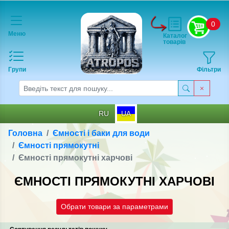
0
Меню
Каталог
товарів
Групи
Фільтри
RU
UA
Головна
Ємності і баки для води
Ємності прямокутні
Ємності прямокутнi харчовi
ЄМНОСТІ ПРЯМОКУТНI ХАРЧОВI
Обрати товари за параметрами