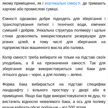
якому приміщенні, як і
вертикальні ємкості,
де тримають
харчові або промислові суміші.
Ємності однаково добре підходять для зберігання і
транспортування питної і технічної води, хімічних
сумішей і добрив. Унікальна структура полімеру і щільні
стінки дозволяють використовувати резервуари для
різних цілей, в тому числі для зберігання на
підприємствах машинного масла або палива.
Колір ємності треба вибирати не тільки на підставі своїх
уподобань, а й на призначення ємності. Так для
зберігання води використовуються сині баки для
літнього душа – чорні, а для поливу – зелені.
Форма бака вибирається на підставі специфіки
ландшафту і вільного простору у дворі або в
приміщенні. Якщо бак буде використовуватися як душ, то
вистачить відносно невеликого бака, а ось для поливу
краще вибрати обсяг побільше – від 500 літрів.