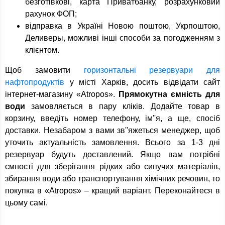
безготівкові, карта Приватбанку, розрахунковий
рахунок ФОП;
відправка в Україні Новою поштою, Укрпоштою,
Деливеры, можливі інші способи за погодженням з
клієнтом.
Щоб замовити
горизонтальні резервуари для
нафтопродуктів
у місті Харків, досить відвідати сайт
інтернет-магазину «Atropos».
Прямокутна ємність для
води
замовляється в пару кліків. Додайте товар в
корзину, введіть номер телефону, ім''я, а ще, спосіб
доставки. Незабаром з вами зв''яжеться менеджер, щоб
уточить актуальність замовлення. Всього за 1-3 дні
резервуар будуть доставлений. Якщо вам потрібні
ємності для зберігання рідких або сипучих матеріалів,
збирання води або транспортування хімічних речовин, то
покупка в «Atropos» – кращий варіант. Переконайтеся в
цьому самі.