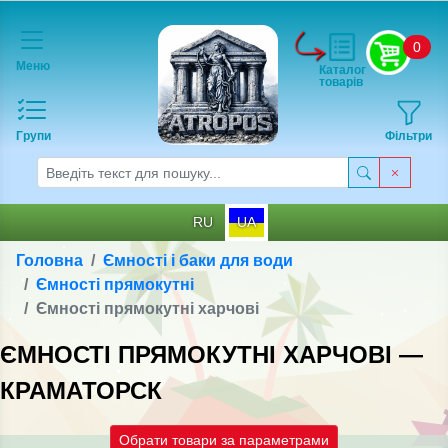
0
Меню
Каталог
товарів
Групи
Фільтри
RU
UA
Головна
Ємності і баки для води
Ємності прямокутні
Ємності прямокутнi харчовi
ЄМНОСТІ ПРЯМОКУТНI ХАРЧОВI —
КРАМАТОРСК
Обрати товари за параметрами