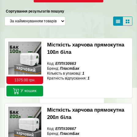
Сортування результатів пошуку
Місткість харчова прямокутна
100л біла
Код:
ЕПП#30663
Бренд:
ПластБак
Кількість в упаковці:
1
Кратність відпускання:
1
1375.00 грн.
У кошик
Місткість харчова прямокутна
200л біла
Код:
ЕПП#30667
Бренд:
ПластБак