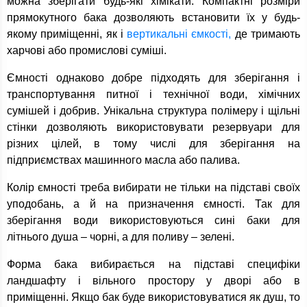
можна зберігати будь-які хімікати. Компактні розміри
прямокутного бака дозволяють встановити їх у будь-
якому приміщенні, як і
вертикальні ємкості,
де тримають
харчові або промислові суміші.
Ємності однаково добре підходять для зберігання і
транспортування питної і технічної води, хімічних
сумішей і добрив. Унікальна структура полімеру і щільні
стінки дозволяють використовувати резервуари для
різних цілей, в тому числі для зберігання на
підприємствах машинного масла або палива.
Колір ємності треба вибирати не тільки на підставі своїх
уподобань, а й на призначення ємності. Так для
зберігання води використовуються сині баки для
літнього душа – чорні, а для поливу – зелені.
Форма бака вибирається на підставі специфіки
ландшафту і вільного простору у дворі або в
приміщенні. Якщо бак буде використовуватися як душ, то