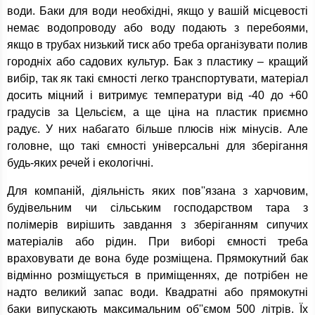
води. Баки для води необхідні, якщо у вашій місцевості
немає водопроводу або воду подають з перебоями,
якщо в трубах низький тиск або треба організувати полив
городніх або садових культур. Бак з пластику – кращий
вибір, так як такі ємності легко транспортувати, матеріал
досить міцний і витримує температури від -40 до +60
градусів за Цельсієм, а ще ціна на пластик приємно
радує. У них набагато більше плюсів ніж мінусів. Але
головне, що такі ємності універсальні для зберігання
будь-яких речей і екологічні.
Для компаній, діяльність яких пов''язана з харчовим,
будівельним чи сільським господарством тара з
полімерів вирішить завдання з зберіганням сипучих
матеріалів або рідин. При виборі ємності треба
враховувати де вона буде розміщена. Прямокутний бак
відмінно розміщується в приміщеннях, де потрібен не
надто великий запас води. Квадратні або прямокутні
баки випускають максимальним об''ємом 500 літрів. Їх