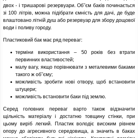
двох - і тришарові резервуари. Об''єм баків починається
зі 100 літрів, можна підібрати ємність для дачі, де буде
влаштовано літній душ або резервуар для збору дощової
води і поливу городу.
Пластиковий бак має ряд переваг:
терміни використання – 50 років без втрати
первинних властивостей;
малу вагу, якщо порівнювати з металевими баками
такого ж об''єму;
можливість зробити нові отвору, щоб встановити
штуцери;
можливість встановити баки під землю.
Серед головних переваг варто також відзначити
щільність матеріалу і достатню товщину стінки, при
цьому виріб легкий. Пластик володіє високим рівнем
опору до агресивного середовища, а значить в баках