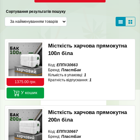
Сортування результатів пошуку
Місткість харчова прямокутна
100л біла
Код:
ЕПП#30663
Бренд:
ПластБак
Кількість в упаковці:
1
Кратність відпускання:
1
1375.00 грн.
У кошик
Місткість харчова прямокутна
200л біла
Код:
ЕПП#30667
Бренд:
ПластБак