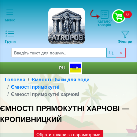
0
Меню
Каталог
товарів
Групи
Фільтри
RU
UA
Головна
Ємності і баки для води
Ємності прямокутні
Ємності прямокутнi харчовi
ЄМНОСТІ ПРЯМОКУТНI ХАРЧОВI —
КРОПИВНИЦКИЙ
Обрати товари за параметрами