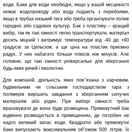
води. Баки для води необхідні, якщо у вашій місцевості
немає водопроводу або воду подають з перебоями,
якщо в трубах низький тиск або треба організувати полив
городніх або садових культур. Бак з пластику – кращий
вибір, так як такі ємності легко транспортувати, матеріал
досить міцний і витримує температури від -40 до +60
градусів за Цельсієм, а ще ціна на пластик приємно
радує. У них набагато більше плюсів ніж мінусів. Але
головне, що такі ємності універсальні для зберігання
будь-яких речей і екологічні.
Для компаній, діяльність яких пов''язана з харчовим,
будівельним чи сільським господарством тара з
полімерів вирішить завдання з зберіганням сипучих
матеріалів або рідин. При виборі ємності треба
враховувати де вона буде розміщена. Прямокутний бак
відмінно розміщується в приміщеннях, де потрібен не
надто великий запас води. Квадратні або прямокутні
баки випускають максимальним об''ємом 500 літрів. Їх