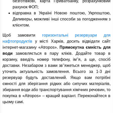
безготівкові, карта Приватбанку, розрахунковий
рахунок ФОП;
відправка в Україні Новою поштою, Укрпоштою,
Деливеры, можливі інші способи за погодженням з
клієнтом.
Щоб замовити
горизонтальні резервуари для
нафтопродуктів
у місті Харків, досить відвідати сайт
інтернет-магазину «Atropos».
Прямокутна ємність для
води
замовляється в пару кліків. Додайте товар в
корзину, введіть номер телефону, ім''я, а ще, спосіб
доставки. Незабаром з вами зв''яжеться менеджер, щоб
уточить актуальність замовлення. Всього за 1-3 дні
резервуар будуть доставлений. Якщо вам потрібні
ємності для зберігання рідких або сипучих матеріалів,
збирання води або транспортування хімічних речовин, то
покупка в «Atropos» – кращий варіант. Переконайтеся в
цьому самі.