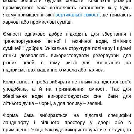
можна зберігати будь-які хімікати. Компактні розміри
прямокутного бака дозволяють встановити їх у будь-
якому приміщенні, як і
вертикальні ємкості,
де тримають
харчові або промислові суміші.
Ємності однаково добре підходять для зберігання і
транспортування питної і технічної води, хімічних
сумішей і добрив. Унікальна структура полімеру і щільні
стінки дозволяють використовувати резервуари для
різних цілей, в тому числі для зберігання на
підприємствах машинного масла або палива.
Колір ємності треба вибирати не тільки на підставі своїх
уподобань, а й на призначення ємності. Так для
зберігання води використовуються сині баки для
літнього душа – чорні, а для поливу – зелені.
Форма бака вибирається на підставі специфіки
ландшафту і вільного простору у дворі або в
приміщенні. Якщо бак буде використовуватися як душ, то