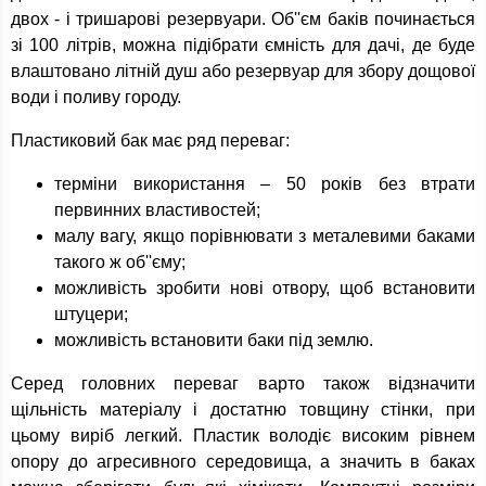
двох - і тришарові резервуари. Об''єм баків починається
зі 100 літрів, можна підібрати ємність для дачі, де буде
влаштовано літній душ або резервуар для збору дощової
води і поливу городу.
Пластиковий бак має ряд переваг:
терміни використання – 50 років без втрати
первинних властивостей;
малу вагу, якщо порівнювати з металевими баками
такого ж об''єму;
можливість зробити нові отвору, щоб встановити
штуцери;
можливість встановити баки під землю.
Серед головних переваг варто також відзначити
щільність матеріалу і достатню товщину стінки, при
цьому виріб легкий. Пластик володіє високим рівнем
опору до агресивного середовища, а значить в баках