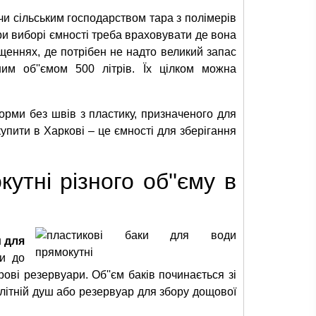
 чи сільським господарством тара з полімерів
ри виборі ємності треба враховувати де вона
щеннях, де потрібен не надто великий запас
им об''ємом 500 літрів. Їх цілком можна
форми без швів з пластику, призначеного для
купити в Харкові – це ємності для зберігання
утні різного об''єму в
и для
ди до
рові резервуари. Об''єм баків починається зі
о літній душ або резервуар для збору дощової