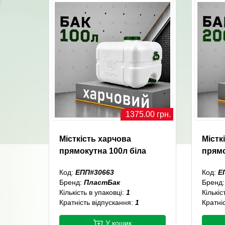
1375.00 грн.
Місткість харчова
Містк
прямокутна 100л біла
прямо
Код:
ЕПП#30663
Код:
Е
Бренд:
ПластБак
Бренд
Кількість в упаковці:
1
Кількіс
Кратність відпускання:
1
Кратні
У кошик