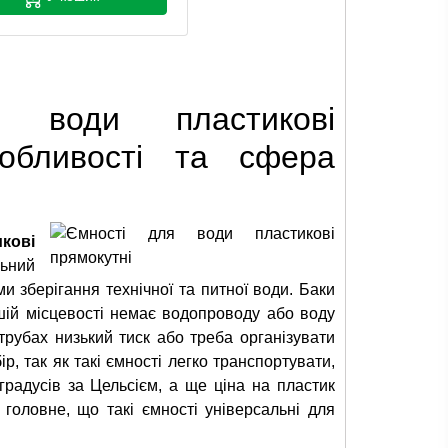
 води пластикові
собливості та сфера
кові
ьний
и зберігання технічної та питної води. Баки
шій місцевості немає водопроводу або воду
рубах низький тиск або треба організувати
р, так як такі ємності легко транспортувати,
градусів за Цельсієм, а ще ціна на пластик
головне, що такі ємності універсальні для