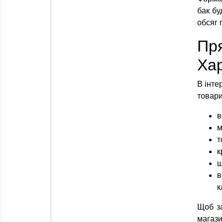
бак бу
обсяг 
Пря
Хар
В інте
товари
в
м
т
к
ш
в
к
Щоб з
магази