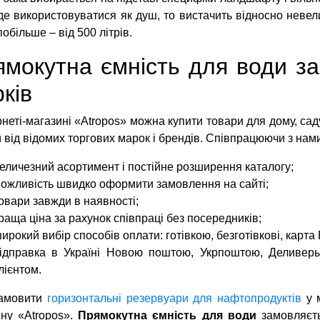
де використовуватися як душ, то вистачить відносно невел
побільше – від 500 літрів.
мокутна ємність для води за
ків
рнеті-магазині «Atropos» можна купити товари для дому, сад
 від відомих торгових марок і брендів. Співпрацюючи з нами,
еличезний асортимент і постійне розширення каталогу;
ожливість швидко оформити замовлення на сайті;
овари завжди в наявності;
раща ціна за рахунок співпраці без посередників;
ирокий вибір способів оплати: готівкою, безготівкові, карт
ідправка в Україні Новою поштою, Укрпоштою, Деливеры
лієнтом.
амовити
горизонтальні резервуари для нафтопродуктів
у м
ну «Atropos».
Прямокутна ємність для води
замовляєть