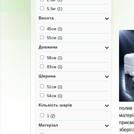
5,5кг
(1)
Висота
45см
(1)
55см
(1)
Довжина
58см
(1)
83см
(1)
Ширина
51см
(1)
54см
(1)
Кількість шарів
полив 
матері
1
(2)
приємн
Матеріал
зберіг