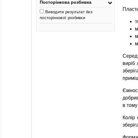
Посторінкова розбивка
Пласти
Виводити результат без
посторінкової розбивки
т
м
м
м
Серед 
виріб 
зберіг
приміщ
Ємност
добрив
в тому
Колір 
зберіг
Форма 