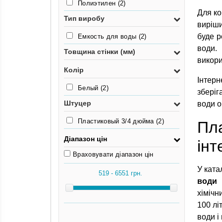
Полиэтилен
(2)
Для ко
Тип виробу
виріши
буде р
Емкость для воды
(2)
води.
Товщина стінки (мм)
викори
Колір
Інтерн
Белый
(2)
зберіг
Штуцер
води о
Пластиковый 3/4 дюйма
(2)
Пла
Діапазон цін
інт
Враховувати діапазон цін
У ката
води 
хімічн
100 лі
води і