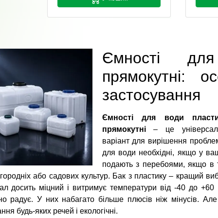
Ємності для
прямокутні: о
застосування
Ємності для води пласти
прямокутні
– це універсал
варіант для вирішення проблем
для води необхідні, якщо у ва
подають з перебоями, якщо в т
городніх або садових культур. Бак з пластику – кращий вибі
ал досить міцний і витримує температури від -40 до +60 
о радує. У них набагато більше плюсів ніж мінусів. Але 
ання будь-яких речей і екологічні.