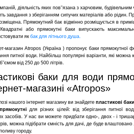
мпаній, діяльність яких пов''язана з харчовим, будівельним
ть завдання з зберіганням сипучих матеріалів або рідин. П
озміщена. Прямокутний бак відмінно розміщується в примі
 Квадратні або прямокутні баки випускають максимальн
стовувати як
бак для літнього душа.
ет-магазин Atropos (Україна ) пропонує баки прямокутної 
ання питної води. Найбільш популярні варіанти, які можна 
б''ємом від 250 до 500 літрів.
стикові баки для води прямок
ернет-магазині «Atropos»
лозі нашого інтернет магазину ви знайдете
пластикові бак
прямокутні
для різних цілей: від зберігання питної во
их засобів. У нас ви можете придбати одно-, двох - і триша
трів, можна підібрати ємність для дачі, де буде влаштован
 поливу городу.