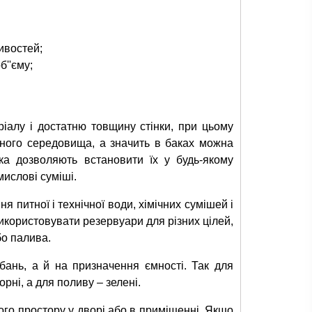
ивостей;
''єму;
іалу і достатню товщину стінки, при цьому
вного середовища, а значить в баках можна
ака дозволяють встановити їх у будь-якому
ислові суміші.
 питної і технічної води, хімічних сумішей і
використовувати резервуари для різних цілей,
бо палива.
обань, а й на призначення ємності. Так для
рні, а для поливу – зелені.
ого простору у дворі або в приміщенні. Якщо