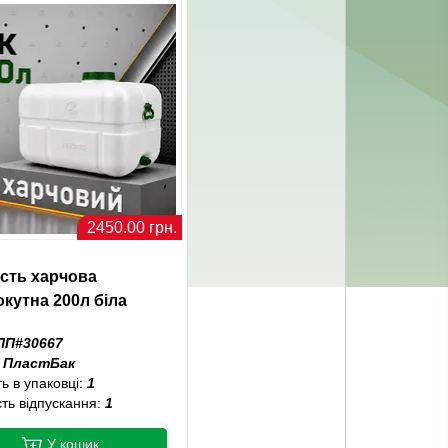
2450.00 грн.
ість харчова
кутна 200л біла
ПП#30667
:
ПластБак
ть в упаковці:
1
сть відпускання:
1
У кошик