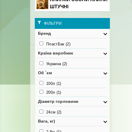
ШТУЧНІ
ФІЛЬТРИ
Бренд
ПластБак
(2)
Країна виробник
Украина
(2)
Об `єм
100л
(1)
200л
(1)
Діаметр горловини
24см
(2)
Вага, кг)
2.8кг
(1)