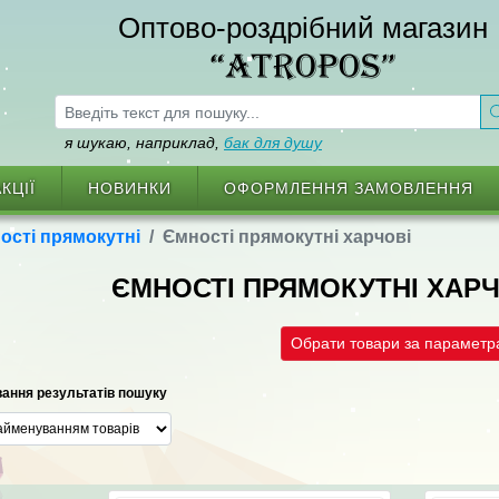
Оптово-роздрібний магазин
“ATROPOS”
я шукаю, наприклад,
бак для душу
КЦІЇ
НОВИНКИ
ОФОРМЛЕННЯ ЗАМОВЛЕННЯ
ості прямокутні
Ємності прямокутнi харчовi
ЄМНОСТІ ПРЯМОКУТНI ХАР
Обрати товари за парамет
ання результатів пошуку