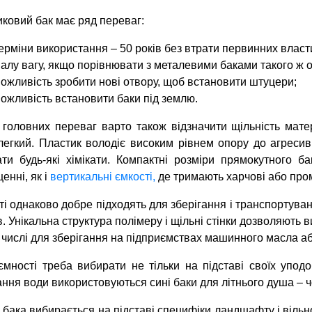
ковий бак має ряд переваг:
ерміни використання – 50 років без втрати первинних власт
алу вагу, якщо порівнювати з металевими баками такого ж об
ожливість зробити нові отвору, щоб встановити штуцери;
ожливість встановити баки під землю.
головних переваг варто також відзначити щільність матер
легкий. Пластик володіє високим рівнем опору до агреси
ати будь-які хімікати. Компактні розміри прямокутного б
енні, як і
вертикальні ємкості,
де тримають харчові або пром
і однаково добре підходять для зберігання і транспортування
. Унікальна структура полімеру і щільні стінки дозволяють 
 числі для зберігання на підприємствах машинного масла а
ємності треба вибирати не тільки на підставі своїх упод
ання води використовуються сині баки для літнього душа – чо
бака вибирається на підставі специфіки ландшафту і вільн