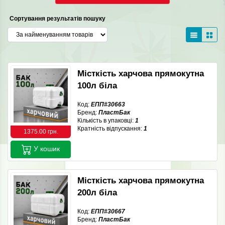
Сортування результатів пошуку
Місткість харчова прямокутна
100л біла
Код:
ЕПП#30663
Бренд:
ПластБак
Кількість в упаковці:
1
Кратність відпускання:
1
1375.00 грн.
У кошик
Місткість харчова прямокутна
200л біла
Код:
ЕПП#30667
Бренд:
ПластБак