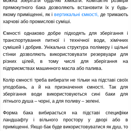
можна зберігати будь-які хімікати. Компактні розміри
прямокутного бака дозволяють встановити їх у будь-
якому приміщенні, як і
вертикальні ємкості,
де тримають
харчові або промислові суміші.
Ємності однаково добре підходять для зберігання і
транспортування питної і технічної води, хімічних
сумішей і добрив. Унікальна структура полімеру і щільні
стінки дозволяють використовувати резервуари для
різних цілей, в тому числі для зберігання на
підприємствах машинного масла або палива.
Колір ємності треба вибирати не тільки на підставі своїх
уподобань, а й на призначення ємності. Так для
зберігання води використовуються сині баки для
літнього душа – чорні, а для поливу – зелені.
Форма бака вибирається на підставі специфіки
ландшафту і вільного простору у дворі або в
приміщенні. Якщо бак буде використовуватися як душ, то