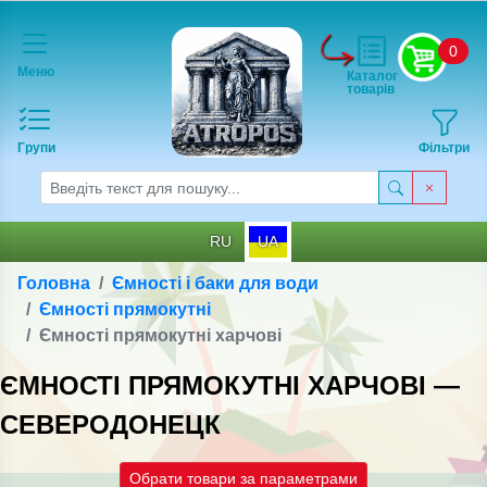
0
Меню
Каталог
товарів
Групи
Фільтри
RU
UA
Головна
Ємності і баки для води
Ємності прямокутні
Ємності прямокутнi харчовi
ЄМНОСТІ ПРЯМОКУТНI ХАРЧОВI —
СЕВЕРОДОНЕЦК
Обрати товари за параметрами