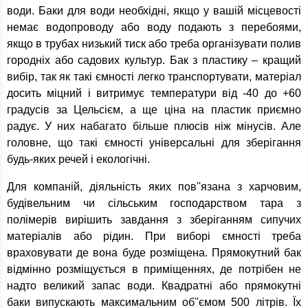
води. Баки для води необхідні, якщо у вашій місцевості
немає водопроводу або воду подають з перебоями,
якщо в трубах низький тиск або треба організувати полив
городніх або садових культур. Бак з пластику – кращий
вибір, так як такі ємності легко транспортувати, матеріал
досить міцний і витримує температури від -40 до +60
градусів за Цельсієм, а ще ціна на пластик приємно
радує. У них набагато більше плюсів ніж мінусів. Але
головне, що такі ємності універсальні для зберігання
будь-яких речей і екологічні.
Для компаній, діяльність яких пов''язана з харчовим,
будівельним чи сільським господарством тара з
полімерів вирішить завдання з зберіганням сипучих
матеріалів або рідин. При виборі ємності треба
враховувати де вона буде розміщена. Прямокутний бак
відмінно розміщується в приміщеннях, де потрібен не
надто великий запас води. Квадратні або прямокутні
баки випускають максимальним об''ємом 500 літрів. Їх