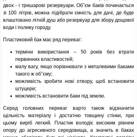
двох - і тришарові резервуари. Об''єм баків починається
зі 100 літрів, можна підібрати ємність для дачі, де буде
влаштовано літній душ або резервуар для збору дощової
води і поливу городу.
Пластиковий бак має ряд переваг:
терміни використання – 50 років без втрати
первинних властивостей;
малу вагу, якщо порівнювати з металевими баками
такого ж об''єму;
можливість зробити нові отвору, щоб встановити
штуцери;
можливість встановити баки під землю.
Серед головних переваг варто також відзначити
щільність матеріалу і достатню товщину стінки, при
цьому виріб легкий. Пластик володіє високим рівнем
опору до агресивного середовища, а значить в баках