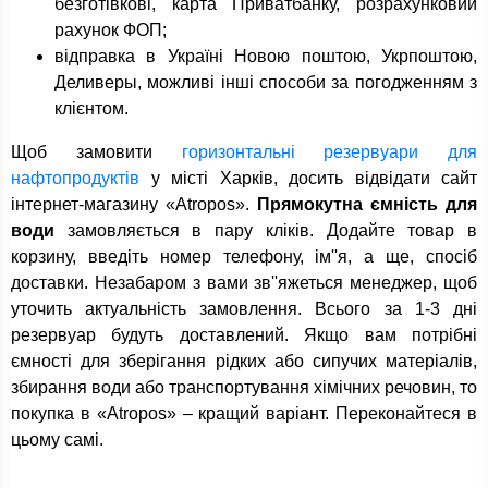
безготівкові, карта Приватбанку, розрахунковий
рахунок ФОП;
відправка в Україні Новою поштою, Укрпоштою,
Деливеры, можливі інші способи за погодженням з
клієнтом.
Щоб замовити
горизонтальні резервуари для
нафтопродуктів
у місті Харків, досить відвідати сайт
інтернет-магазину «Atropos».
Прямокутна ємність для
води
замовляється в пару кліків. Додайте товар в
корзину, введіть номер телефону, ім''я, а ще, спосіб
доставки. Незабаром з вами зв''яжеться менеджер, щоб
уточить актуальність замовлення. Всього за 1-3 дні
резервуар будуть доставлений. Якщо вам потрібні
ємності для зберігання рідких або сипучих матеріалів,
збирання води або транспортування хімічних речовин, то
покупка в «Atropos» – кращий варіант. Переконайтеся в
цьому самі.