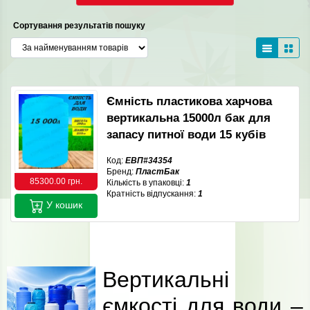
Сортування результатів пошуку
Ємність пластикова харчова
вертикальна 15000л бак для
запасу питної води 15 кубів
Код:
ЕВП#34354
Бренд:
ПластБак
85300.00 грн.
Кількість в упаковці:
1
Кратність відпускання:
1
У кошик
Вертикальні
ємкості для води –