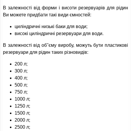
В залежності від форми і висоти резервуарів для рідин
Ви можете придбати такі види ємностей:
циліндричні низькі баки для води;
високі циліндричні резервуари для води.
В залежності від об''єму виробу, можуть бути пластикові
резервуари для рідин таких різновидів:
200 л;
300 л;
400 л;
500 л;
750 л;
1000 л;
1250 л;
1500 л;
2000 л;
2500 л;