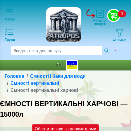
0
Меню
Каталог
товарів
Групи
Фільтри
RU
UA
Головна
Ємності і баки для води
Ємності вертикальні
Ємності вертикальні харчові
ЄМНОСТІ ВЕРТИКАЛЬНІ ХАРЧОВІ —
15000л
Обрати товари за параметрами