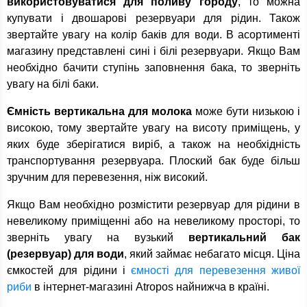
використовуватися для поливу городу
, то можна
купувати і двошарові резервуари для рідин. Також
звертайте увагу на колір баків для води. В асортименті
магазину представлені сині і білі резервуари. Якщо Вам
необхідно бачити ступінь заповнення бака, то зверніть
увагу на білі баки.
Ємність вертикальна для молока
може бути низькою і
високою, тому звертайте увагу на висоту приміщень, у
яких буде зберігатися виріб, а також на необхідність
транспортування резервуара. Плоский бак буде більш
зручним для перевезення, ніж високий.
Якщо Вам необхідно розмістити резервуар для рідини в
невеликому приміщенні або на невеликому просторі, то
зверніть увагу на вузький
вертикальний бак
(резервуар) для води
, який займає небагато місця. Ціна
ємкостей для рідини і
ємності для перевезення живої
риби
в інтернет-магазині Atropos найнижча в країні.