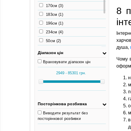
68см
(2)
170см
(3)
8 
76см
(2)
183см
(1)
інт
77см
(2)
196см
(1)
78см
(1)
234см
(4)
Інтерн
харчов
50см
(2)
душа,
55.5см
(2)
Діапазон цін
63см
(2)
Чому в
Враховувати діапазон цін
оформ
65см
(2)
68см
(2)
н
м
76см
(2)
п
77см
(2)
г
78см
(1)
Посторінкова розбивка
о
м
Виводити результат без
посторінкової розбивки
в
д