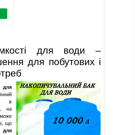
ємкості для води –
ення для побутових і
отреб
і для
інний
і, в
і, на
 може
і, що
ся
для