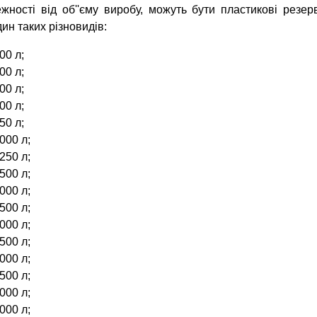
жності від об''єму виробу, можуть бути пластикові резер
дин таких різновидів:
00 л;
00 л;
00 л;
00 л;
50 л;
000 л;
250 л;
500 л;
000 л;
500 л;
000 л;
500 л;
000 л;
500 л;
000 л;
000 л;