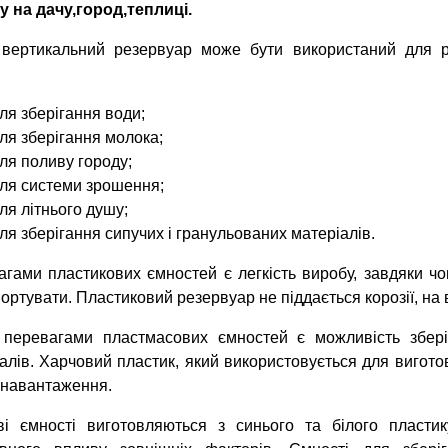
 на дачу,город,теплиці.
 вертикальний резервуар може бути використаний для р
ля зберігання води;
ля зберігання молока;
ля поливу городу;
ля системи зрошення;
ля літнього душу;
ля зберігання сипучих і гранульованих матеріалів.
гами пластикових ємностей є легкість виробу, завдяки чо
ортувати. Пластиковий резервуар не піддається корозії, на 
 перевагами пластмасових ємностей є можливість зберіг
алів. Харчовий пластик, який використовується для вигото
 навантаження.
ві ємності виготовляються з синього та білого пластик