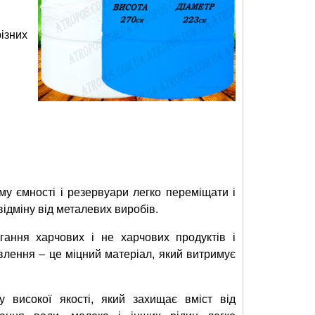
ізних
му ємності і резервуари легко переміщати і
відміну від металевих виробів.
ання харчових і не харчових продуктів і
влення – це міцний матеріал, який витримує
у високої якості, який захищає вміст від