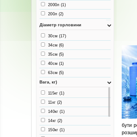
2000л
(1)
200л
(2)
2500л
(1)
Діаметр горловини
3000л
(1)
30см
(17)
300л
(5)
34см
(6)
3500л
(1)
35см
(5)
4000л
(1)
40см
(1)
4500л
(1)
63см
(5)
5000л
(1)
Вага, кг)
500л
(3)
115кг
(1)
7000л
(1)
11кг
(2)
7500л
(1)
140кг
(1)
750л
(3)
14кг
(2)
бути р
150кг
(1)
розши