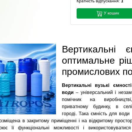
Кратність відпускання:
1
У кошик
Вертикальні 
оптимальне ріш
промислових п
Вертикальні вузькі ємност
води
– універсальний і незам
помічник на виробництв
приватному будинку, в сел
городі. Така ємність для води
озміщена в закритому приміщенні і на відкритому простор
рює її функціональні можливості і використовувати