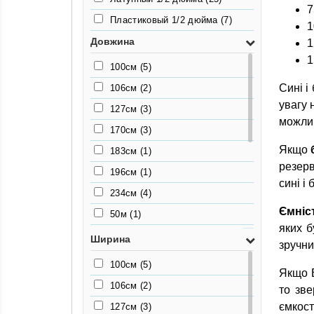
7
Пластиковый 1/2 дюйма
(7)
1
Довжина
1
1
100см
(5)
Сині і
106см
(2)
увагу 
127см
(3)
можлив
170см
(3)
Якщо
183см
(1)
резерв
196см
(1)
сині і
234см
(4)
Ємніс
50м
(1)
яких б
50см
(1)
Ширина
зручни
55.5см
(2)
100см
(5)
Якщо В
63см
(2)
106см
(2)
то зве
65см
(2)
ємкост
127см
(3)