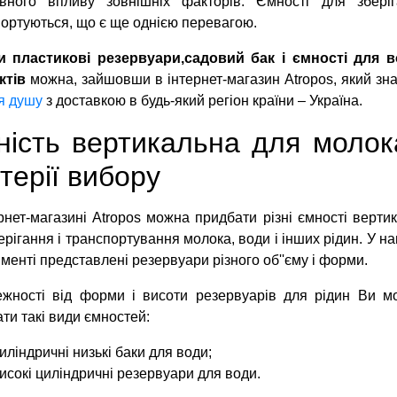
ивного впливу зовнішніх факторів. Ємності для збері
ортуються, що є ще однією перевагою.
и пластикові резервуари,садовий бак і ємності для в
ктів
можна, зайшовши в інтернет-магазин Atropos, який зн
я душу
з доставкою в будь-який регіон країни – Україна.
ість вертикальна для молока,
терії вибору
рнет-магазині Atropos можна придбати різні ємності вертик
ерігання і транспортування молока, води і інших рідин. У 
менті представлені резервуари різного об''єму і форми.
ежності від форми і висоти резервуарів для рідин Ви м
ти такі види ємностей:
иліндричні низькі баки для води;
исокі циліндричні резервуари для води.