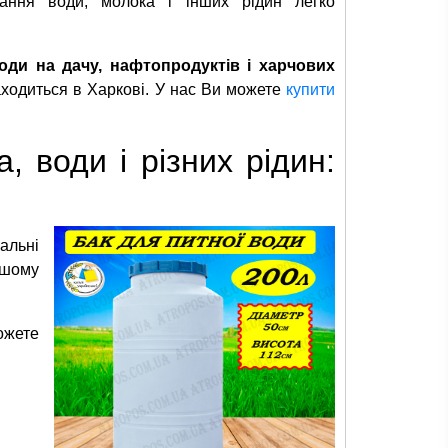
гання води, молока і інших рідин легко
оди на дачу, нафтопродуктів і харчових
аходиться в Харкові. У нас Ви можете
купити
 води і різних рідин:
альні
нашому
ожете