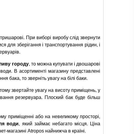
і тришарові. При виборі виробу слід звернути
я для зберігання і транспортування рідин, і
ервуарів.
ливу городу
, то можна купувати і двошарові
 води. В асортименті магазину представлені
ня бака, то зверніть увагу на білі баки.
тому звертайте увагу на висоту приміщень, у
тування резервуара. Плоский бак буде більш
му приміщенні або на невеликому просторі,
ля води
, який займає небагато місця. Ціна
ет-магазині Atropos найнижча в країні.