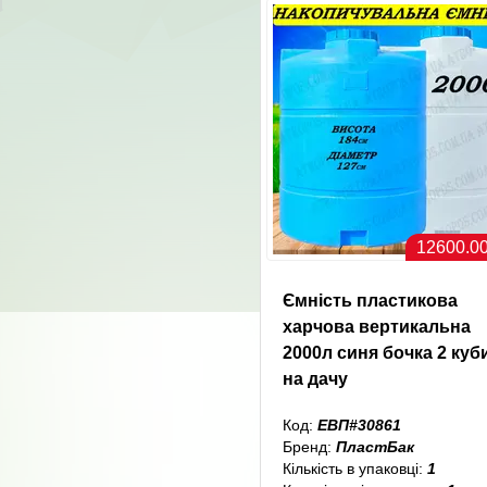
12600.00
Ємність пластикова
харчова вертикальна
2000л синя бочка 2 куб
на дачу
Код:
ЕВП#30861
Бренд:
ПластБак
Кількість в упаковці:
1