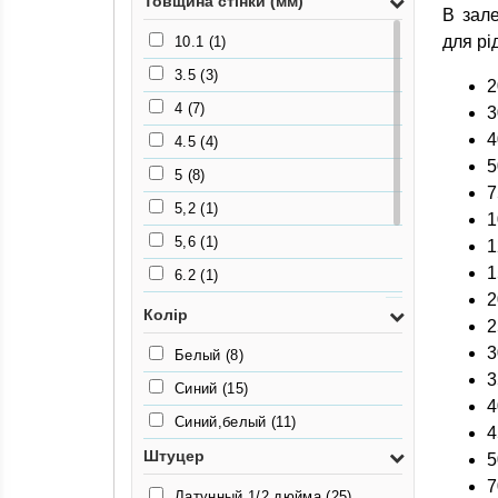
Товщина стінки (мм)
В зале
для рі
10.1
(1)
3.5
(3)
2
4
(7)
3
4
4.5
(4)
5
5
(8)
7
5,2
(1)
1
5,6
(1)
1
1
6.2
(1)
2
6.3
(1)
Колір
2
8
(1)
3
Белый
(8)
9
(1)
3
Синий
(15)
4
Синий,белый
(11)
4
Штуцер
5
7
Латунный 1/2 дюйма
(25)