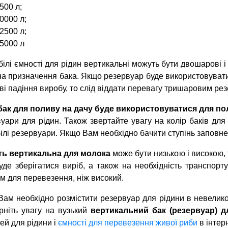
500 л;
0000 л;
2500 л;
5000 л
 білі ємності для рідин вертикальні можуть бути двошарові 
на призначення бака. Якщо резервуар буде використовуватис
і падіння виробу, то слід віддати перевагу тришаровим рез
бак для поливу на дачу буде використовуватися для по
уари для рідин. Також звертайте увагу на колір баків для
 білі резервуари. Якщо Вам необхідно бачити ступінь заповнен
ть вертикальна для молока
може бути низькою і високою, 
уде зберігатися виріб, а також на необхідність транспор
м для перевезення, ніж високий.
ам необхідно розмістити резервуар для рідини в невелико
рніть увагу на вузький
вертикальний бак (резервуар) д
ей для рідини і
ємності для перевезення живої риби
в інтерн