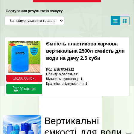
Сортування результатів пошуку
Ємність пластикова харчова
вертикальна 2500л ємність для
води на дачу 2.5 куби
Код:
ЕВП#34311
Бренд:
ПластБак
16100.00 грн.
Кількість в упаковці:
1
Кратність відпускання:
1
У кошик
Вертикальні
ємкості для води –