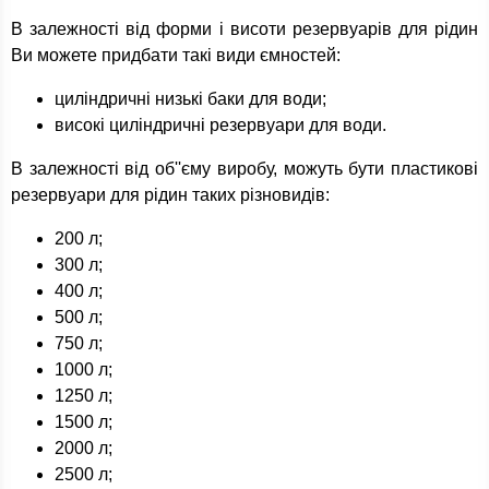
В залежності від форми і висоти резервуарів для рідин
Ви можете придбати такі види ємностей:
циліндричні низькі баки для води;
високі циліндричні резервуари для води.
В залежності від об''єму виробу, можуть бути пластикові
резервуари для рідин таких різновидів:
200 л;
300 л;
400 л;
500 л;
750 л;
1000 л;
1250 л;
1500 л;
2000 л;
2500 л;