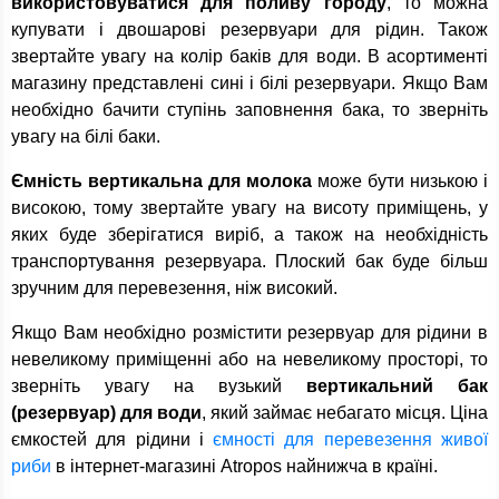
використовуватися для поливу городу
, то можна
купувати і двошарові резервуари для рідин. Також
звертайте увагу на колір баків для води. В асортименті
магазину представлені сині і білі резервуари. Якщо Вам
необхідно бачити ступінь заповнення бака, то зверніть
увагу на білі баки.
Ємність вертикальна для молока
може бути низькою і
високою, тому звертайте увагу на висоту приміщень, у
яких буде зберігатися виріб, а також на необхідність
транспортування резервуара. Плоский бак буде більш
зручним для перевезення, ніж високий.
Якщо Вам необхідно розмістити резервуар для рідини в
невеликому приміщенні або на невеликому просторі, то
зверніть увагу на вузький
вертикальний бак
(резервуар) для води
, який займає небагато місця. Ціна
ємкостей для рідини і
ємності для перевезення живої
риби
в інтернет-магазині Atropos найнижча в країні.