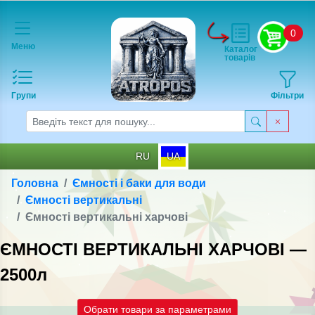
0
Меню
Каталог
товарів
Групи
Фільтри
RU
UA
Головна
Ємності і баки для води
Ємності вертикальні
Ємності вертикальні харчові
ЄМНОСТІ ВЕРТИКАЛЬНІ ХАРЧОВІ —
2500л
Обрати товари за параметрами