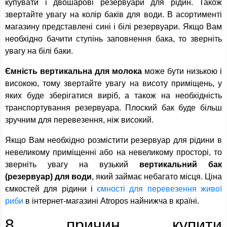
купувати і двошарові резервуари для рідин. Також
звертайте увагу на колір баків для води. В асортименті
магазину представлені сині і білі резервуари. Якщо Вам
необхідно бачити ступінь заповнення бака, то зверніть
увагу на білі баки.
Ємність вертикальна для молока
може бути низькою і
високою, тому звертайте увагу на висоту приміщень, у
яких буде зберігатися виріб, а також на необхідність
транспортування резервуара. Плоский бак буде більш
зручним для перевезення, ніж високий.
Якщо Вам необхідно розмістити резервуар для рідини в
невеликому приміщенні або на невеликому просторі, то
зверніть увагу на вузький
вертикальний бак
(резервуар) для води
, який займає небагато місця. Ціна
ємкостей для рідини і
ємності для перевезення живої
риби
в інтернет-магазині Atropos найнижча в країні.
8 причин купити