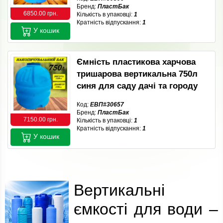
Бренд:
ПластБак
6850.00 грн.
Кількість в упаковці:
1
Кратність відпускання:
1
У кошик
Ємність пластикова харчова
тришарова вертикальна 750л
синя для саду дачі та городу
Код:
ЕВП#30657
Бренд:
ПластБак
7150.00 грн.
Кількість в упаковці:
1
Кратність відпускання:
1
У кошик
Вертикальні
ємкості для води –