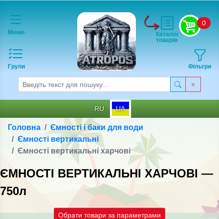
0
Меню
Каталог
товарів
Групи
Фільтри
RU
UA
Головна
Ємності і баки для води
Ємності вертикальні
Ємності вертикальні харчові
ЄМНОСТІ ВЕРТИКАЛЬНІ ХАРЧОВІ —
750л
Обрати товари за параметрами