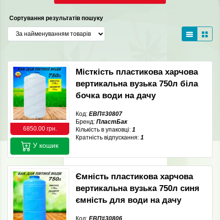
Сортування результатів пошуку
Місткість пластикова харчова
вертикальна вузька 750л біла
бочка води на дачу
Код:
ЕВП#30807
Бренд:
ПластБак
6850.00 грн.
Кількість в упаковці:
1
Кратність відпускання:
1
У кошик
Ємність пластикова харчова
вертикальна вузька 750л синя
ємність для води на дачу
Код:
ЕВП#30806