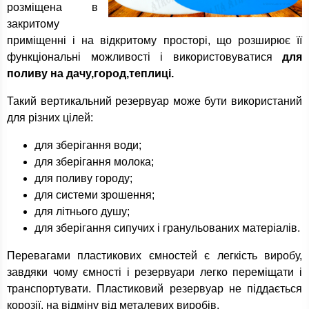
розміщена в
закритому
приміщенні і на відкритому просторі, що розширює її
функціональні можливості і використовуватися
для
поливу на дачу,город,теплиці.
Такий вертикальний резервуар може бути використаний
для різних цілей:
для зберігання води;
для зберігання молока;
для поливу городу;
для системи зрошення;
для літнього душу;
для зберігання сипучих і гранульованих матеріалів.
Перевагами пластикових ємностей є легкість виробу,
завдяки чому ємності і резервуари легко переміщати і
транспортувати. Пластиковий резервуар не піддається
корозії, на відміну від металевих виробів.