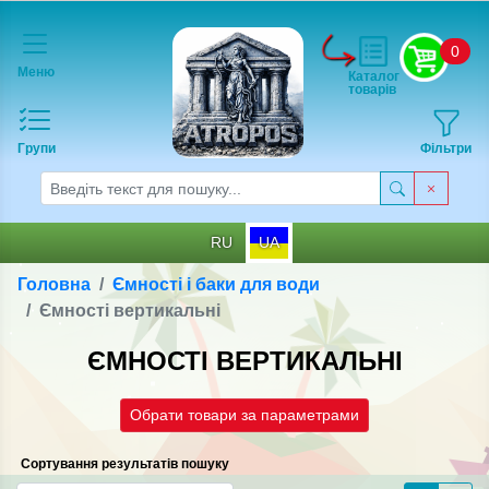
0
Меню
Каталог
товарів
Групи
Фільтри
RU
UA
Головна
Ємності і баки для води
Ємності вертикальні
ЄМНОСТІ ВЕРТИКАЛЬНІ
Обрати товари за параметрами
Сортування результатів пошуку