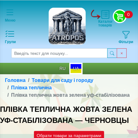
0
Меню
Каталог
товарів
Групи
Фільтри
RU
UA
Головна
Товари для саду і городу
Плівка теплична
Плівка теплична жовта зелена уф-стабілізована
ПЛІВКА ТЕПЛИЧНА ЖОВТА ЗЕЛЕНА
УФ-СТАБІЛІЗОВАНА — ЧЕРНОВЦЫ
Обрати товари за параметрами