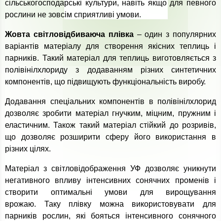
сільськогосподарські культури, навіть якщо для певного
рослини не зовсім сприятливі умови.
Жовта світловідбиваюча плівка
– один з популярних
варіантів матеріалу для створення якісних теплиць і
парників. Такий матеріал для теплиць виготовляється з
полівінілхлориду з додаванням різних синтетичних
компонентів, що підвищують функціональність виробу.
Додавання спеціальних компонентів в полівінілхлорид
дозволяє зробити матеріал гнучким, міцним, пружним і
еластичним. Також такий матеріал стійкий до розривів,
що дозволяє розширити сферу його використання в
різних цілях.
Матеріал з світловідображення УФ дозволяє уникнути
негативного впливу інтенсивних сонячних променів і
створити оптимальні умови для вирощування
врожаю. Таку плівку можна використовувати для
парників рослин, які бояться інтенсивного сонячного