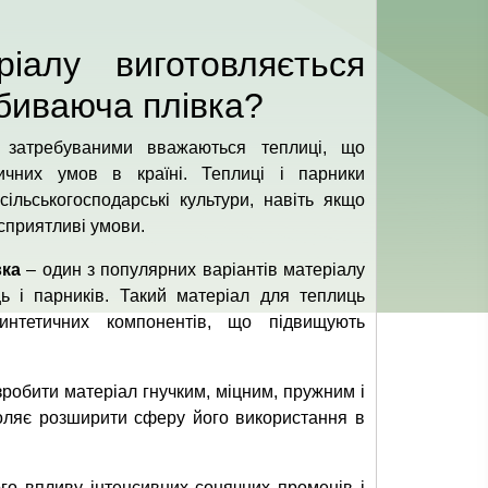
іалу виготовляється
дбиваюча плівка?
затребуваними вважаються теплиці, що
тичних умов в країні. Теплиці і парники
ільськогосподарські культури, навіть якщо
сприятливі умови.
вка
– один з популярних варіантів матеріалу
ь і парників. Такий матеріал для теплиць
интетичних компонентів, що підвищують
робити матеріал гнучким, міцним, пружним і
воляє розширити сферу його використання в
го впливу інтенсивних сонячних променів і