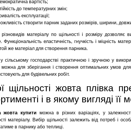
емократична вартість;
тійкість до температурних змін;
ривалість експлуатації;
ожливість створити парник заданих розмірів, ширини, довжи
 різновидів матеріалу по щільності і розміру дозволяє 
е. Функціональність еластичність, гнучкість і міцність мат
 той же матеріал для створення парника.
у сільському господарстві практичною і зручною у викори
можна для зберігання і створення оптимальних умов для 
стовують для будівельних робіт.
ої щільності жовта плівка п
ртименті і в якому вигляді її
а жовта купити
можна в різних варіаціях, у залежност
сті матеріалу. Вибір щільності залежить від потреб і особ
атиме в парнику або теплиці.