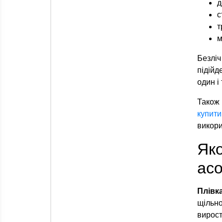
д
с
т
м
Безліч
підійд
один і
Також 
купити
викори
Як
асо
Плівк
щільно
вирост