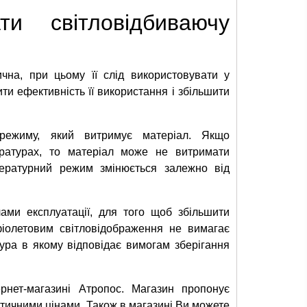
ти світловідбиваючу
чна, при цьому її слід використовувати у
ти ефективність її використання і збільшити
 режиму, який витримує матеріал. Якщо
ературах, то матеріал може не витримати
пературний режим змінюється залежно від
лами експлуатації, для того щоб збільшити
фіолетовим світловідображення не вимагає
ура в якому відповідає вимогам зберігання
рнет-магазині Атропос. Магазин пропонує
атичними цінами. Також в магазині Ви можете