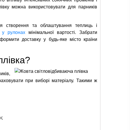
івку можна використовувати для парників
для створення та облаштування теплиць і
 у рулонах
мінімальної вартості. Забрати
формити доставку у будь-яке місто країни
плівка?
иків,
раховувати при виборі матеріалу. Такими ж
н;