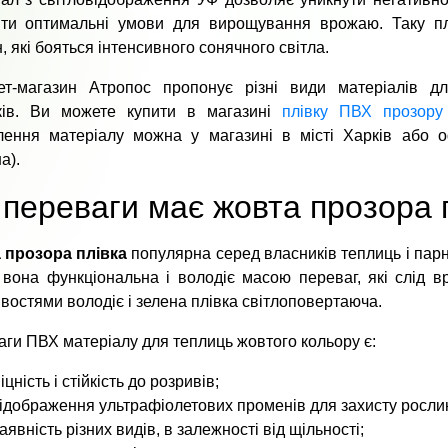
ити оптимальні умови для вирощування врожаю. Таку пл
, які бояться інтенсивного сонячного світла.
нет-магазин Атропос пропонує різні види матеріалів 
ків. Ви можете купити в магазині
плівку ПВХ прозору
лення матеріалу можна у магазині в місті Харків або о
а).
 переваги має жовта прозора 
 прозора плівка
популярна серед власників теплиць і парн
 вона функціональна і володіє масою переваг, які слід в
востями володіє і зелена плівка світлоповертаюча.
ги ПВХ матеріалу для теплиць жовтого кольору є:
іцність і стійкість до розривів;
ідображення ультрафіолетових променів для захисту росли
аявність різних видів, в залежності від щільності;