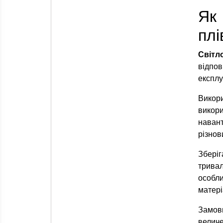
Як
плі
Світл
відпов
експлу
Викор
викор
наван
різнов
Зберіг
трива
особли
матері
Замов
величе