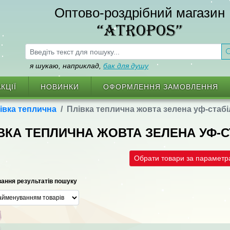
Оптово-роздрібний магазин
“ATROPOS”
я шукаю, наприклад,
бак для душу
КЦІЇ
НОВИНКИ
ОФОРМЛЕННЯ ЗАМОВЛЕННЯ
івка теплична
Плівка теплична жовта зелена уф-стабі
ВКА ТЕПЛИЧНА ЖОВТА ЗЕЛЕНА УФ-
Обрати товари за парамет
ання результатів пошуку