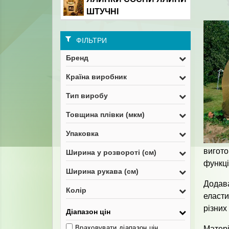
ШТУЧНІ
ФІЛЬТРИ
Бренд
Країна виробник
Тип виробу
Товщина плівки (мкм)
Упаковка
вигот
Ширина у розвороті (см)
функці
Ширина рукава (см)
Додава
Колір
еласти
різних 
Діапазон цін
Враховувати діапазон цін
Матері