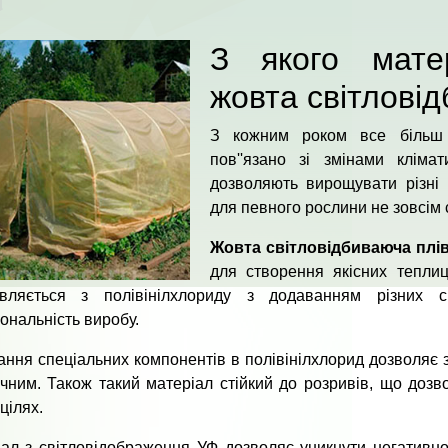
З якого матер
жовта світлові
З кожним роком все більш 
пов''язано зі змінами кліма
дозволяють вирощувати різні с
для певного рослини не зовсім 
Жовта світловідбиваюча плі
для створення якісних теплиц
овляється з полівінілхлориду з додаванням різних с
ональність виробу.
ння спеціальних компонентів в полівінілхлорид дозволяє з
чним. Також такий матеріал стійкий до розривів, що доз
цілях.
ал з світловідображення УФ дозволяє уникнути негативно