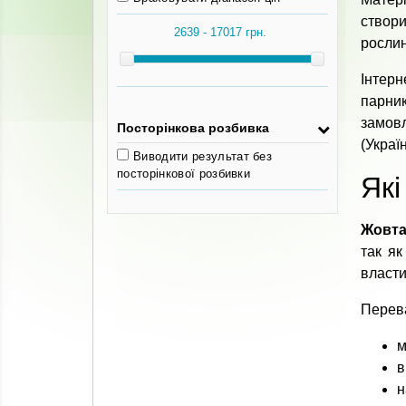
створ
рослин
Інтер
парни
замов
Посторінкова розбивка
(Україн
Виводити результат без
посторінкової розбивки
Які
Жовта
так як
власти
Перева
м
в
н