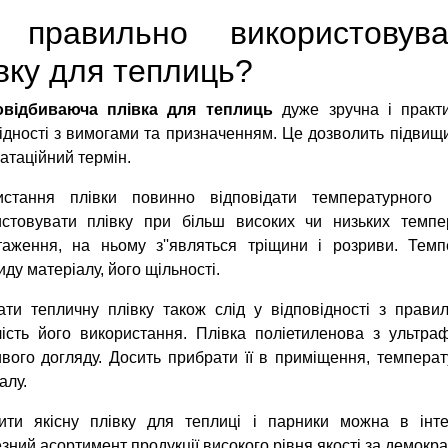
 правильно використовува
вку для теплиць?
овідбиваюча плівка для теплиць
дуже зручна і практи
ідності з вимогами та призначенням. Це дозволить підвищи
атаційний термін.
истання плівки повинно відповідати температурного
истовувати плівку при більш високих чи низьких темп
таження, на ньому з''являться тріщини і розриви. Тем
иду матеріалу, його щільності.
ати тепличну плівку також слід у відповідності з прави
лість його використання. Плівка поліетиленова з ультра
вого догляду. Досить прибрати її в приміщення, температ
алу.
ити якісну плівку для теплиці і парники можна в інте
зний асортимент продукції високого рівня якості за демокр