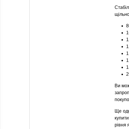
Стабіл
щільно
8
1
1
1
1
1
1
2
Ви мож
запроп
покупо
Ще од
купити
рівня я