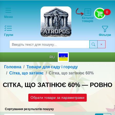
0
Меню
Каталог
товарів
Групи
Фільтри
RU
UA
Головна
Товари для саду і городу
Сітка, що затіняє
Сітка, що затінює 60%
СІТКА, ЩО ЗАТІНЮЄ 60% — РОВНО
Обрати товари за параметрами
Сортування результатів пошуку