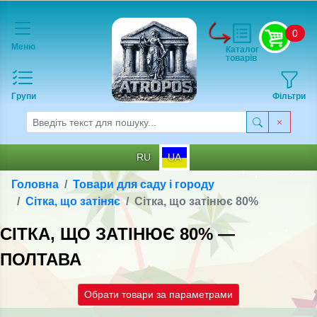
0
Меню
Каталог
товарів
Групи
Фільтри
RU
UA
Головна
Товари для саду і городу
Сітка, що затіняє
Сітка, що затінює 80%
СІТКА, ЩО ЗАТІНЮЄ 80% —
ПОЛТАВА
Обрати товари за параметрами