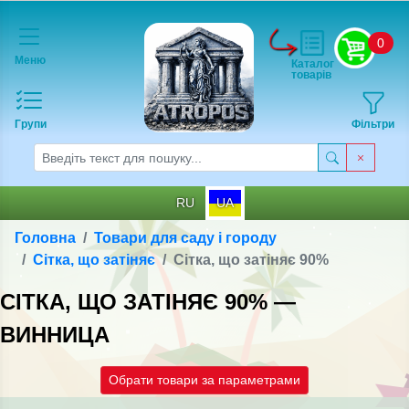
0
Меню
Каталог
товарів
Групи
Фільтри
RU
UA
Головна
Товари для саду і городу
Сітка, що затіняє
Сітка, що затіняє 90%
СІТКА, ЩО ЗАТІНЯЄ 90% —
ВИННИЦА
Обрати товари за параметрами