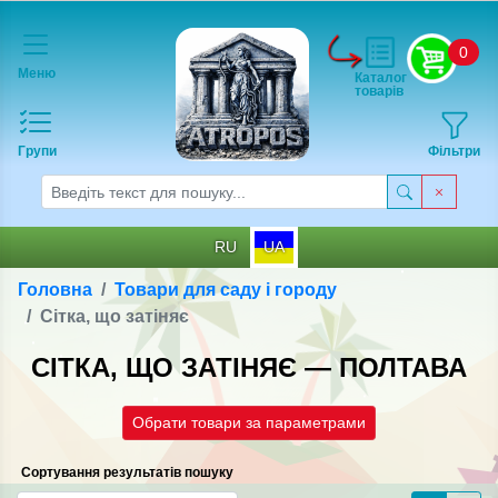
0
Меню
Каталог
товарів
Групи
Фільтри
RU
UA
Головна
Товари для саду і городу
Сітка, що затіняє
СІТКА, ЩО ЗАТІНЯЄ — ПОЛТАВА
Обрати товари за параметрами
Сортування результатів пошуку