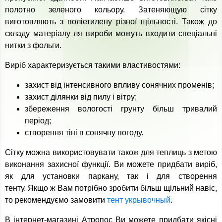
полотно зеленого кольору. Затеняющую сітку
виготовляють з поліетилену різної щільності. Також до
складу матеріалу ля вироби можуть входити спеціальні
нитки з фольги.
Виріб характеризується такими властивостями:
захист від інтенсивного впливу сонячних променів;
захист ділянки від пилу і вітру;
збереження вологості грунту більш тривалий
період;
створення тіні в сонячну погоду.
Сітку можна використовувати також для теплиць з метою
виконання захисної функції. Ви можете придбати виріб,
як для установки паркану, так і для створення
тенту. Якщо ж Вам потрібно зробити більш щільний навіс,
то рекомендуємо замовити
тент укрывочный
.
В інтернет-магазині Атропос Ви можете придбати якісні