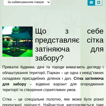
Що з себе
представляє сітка
затіняюча для
забору?
Приватні будинки, дачі та городи вимагають догляду і
облаштування території. Паркан – це одна з невід''ємних
складових присадибних ділянок і дач.
Сітка затіняюча
для забору
– відмінні варіант для огородження
території та створення сприятливих умов.
Сітка – це спеціальне полотно, яке може бути різної
пропускної здатності. Найчастіше виготовляється таке