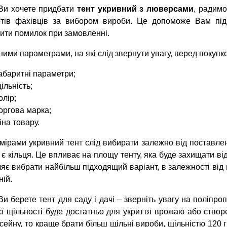
Ви хочете придбати
тент укривний з люверсами
, радимо
ртів фахівців за вибором вироби. Це допоможе Вам піді
ити помилок при замовленні.
ими параметрами, на які слід звернути увагу, перед покупк
абаритні параметри;
ільність;
олір;
оргова марка;
іна товару.
мірами укривний тент слід вибирати залежно від поставле
 є кільця. Це впливає на площу тенту, яка буде захищати ві
яє вибрати найбільш підходящий варіант, в залежності від
ній.
и берете тент для саду і дачі – зверніть увагу на поліпро
єї щільності буде достатньо для укриття врожаю або ство
сейну, то краще брати більш щільні вироби, щільністю 120 