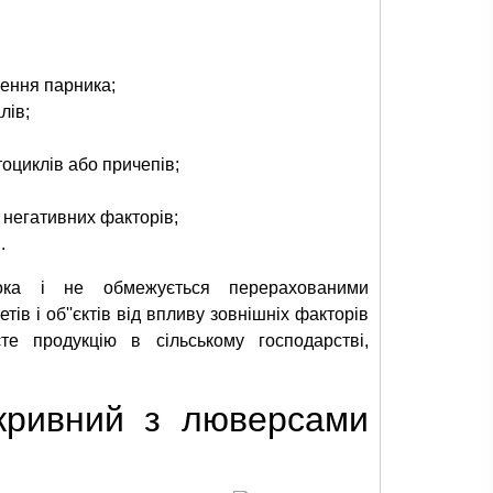
рення парника;
лів;
тоциклів або причепів;
 негативних факторів;
.
ока і не обмежується перерахованими
ів і об''єктів від впливу зовнішніх факторів
те продукцію в сільському господарстві,
укривний з люверсами