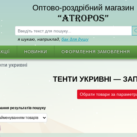
Оптово-роздрібний магазин
“ATROPOS”
я шукаю, наприклад,
бак для душу
КЦІЇ
НОВИНКИ
ОФОРМЛЕННЯ ЗАМОВЛЕННЯ
нти укривні
ТЕНТИ УКРИВНІ — З
Обрати товари за парамет
ання результатів пошуку