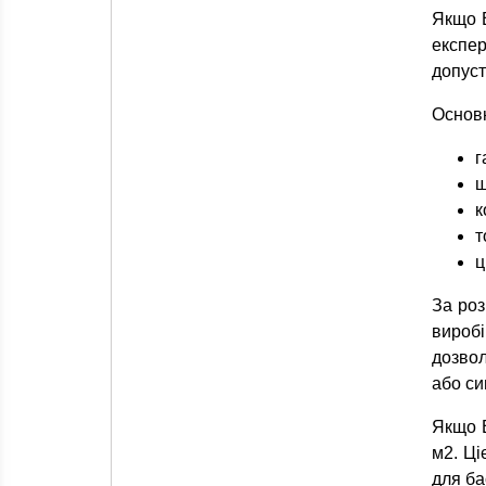
Якщо 
експе
допуст
Основн
г
щ
к
т
ц
За роз
виробі
дозвол
або си
Якщо В
м2. Ці
для ба