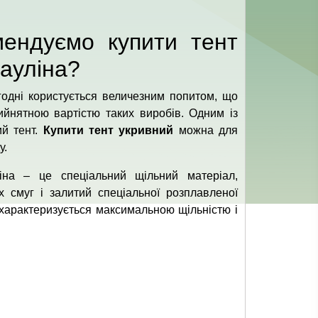
ендуємо купити тент
пауліна?
годні користується величезним попитом, що
ийнятною вартістю таких виробів. Одним із
ий тент.
Купити тент укривний
можна для
у.
іна – це спеціальний щільний матеріал,
х смуг і залитий спеціальної розплавленої
 характеризується максимальною щільністю і