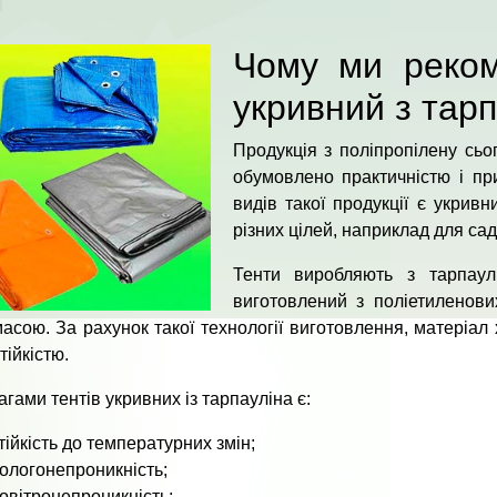
Чому ми реком
укривний з тар
Продукція з поліпропілену сьо
обумовлено практичністю і пр
видів такої продукції є укривн
різних цілей, наприклад для сад
Тенти виробляють з тарпаул
виготовлений з поліетиленови
асою. За рахунок такої технології виготовлення, матеріал
тійкістю.
гами тентів укривних iз тарпауліна є:
тійкість до температурних змін;
ологонепроникність;
овітронепроникність;