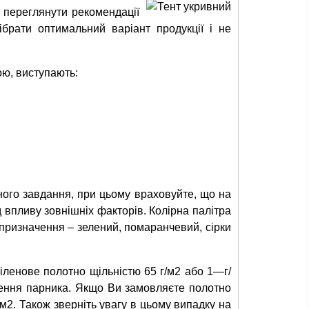
 переглянути рекомендації
брати оптимальний варіант продукції і не
ою, виступають:
ного завдання, при цьому враховуйте, що на
д впливу зовнішніх факторів. Колірна палітра
 призначення – зелений, помаранчевий, сірки
піленове полотно щільністю 65 г/м2 або 1—г/
рення парника. Якщо Ви замовляєте полотно
гм2. Також зверніть увагу в цьому випадку на