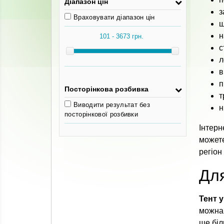
Діапазон цін
з
Враховувати діапазон цін
ш
н
с
л
в
п
Посторінкова розбивка
т
Виводити результат без
н
посторінкової розбивки
Інтерн
может
регіон 
Для
Тент 
можна 
ще біл