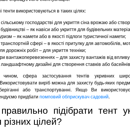
i тенти використовуються в таких цілях:
 сільському господарстві для укриття сіна врожаю або ство
 будівництві – як навіси або укриття для будівельних матеріа
уризм – як намети або в якості підлоги туристичної намети;
 транспортній сфері – в якості притулку для автомобілів, мо
ля дорожніх робіт – для укриття техніки;
ри вантажоперевезеннях – для захисту вантажів від впливу
 ландшафтному дизайні для створення ставків або басейнів
 чином, сфера застосування тентів укривних шир
Використовувати виріб можна для захисту будь-яких предмет
беріганні або транспортуванні. Якщо Ви використовує
ендуємо придбати
помповий обприскувач садовий
.
 правильно підібрати тент 
 різних цілей?