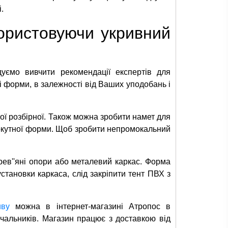
.
користовуючи укривний
дуємо вивчити рекомендації експертів для
 і форми, в залежності від Ваших уподобань і
ої розбірної. Також можна зробити намет для
ямокутної форми. Щоб зробити непромокальний
ерев''яні опори або металевий каркас. Форма
установки каркаса, слід закріпити тент ПВХ з
иву
можна в інтернет-магазині Атропос в
чальників. Магазин працює з доставкою від