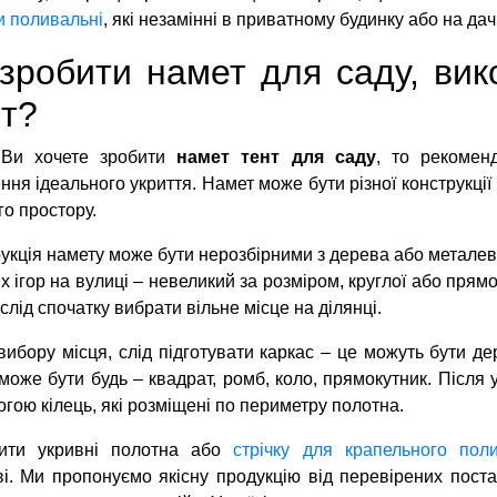
 поливальні
, які незамінні в приватному будинку або на дачі
зробити намет для саду, ви
т?
Ви хочете зробити
намет тент для саду
, то рекомен
ння ідеального укриття. Намет може бути різної конструкції
го простору.
укція намету може бути нерозбірними з дерева або металев
х ігор на вулиці – невеликий за розміром, круглої або пр
 слід спочатку вибрати вільне місце на ділянці.
вибору місця, слід підготувати каркас – це можуть бути д
може бути будь – квадрат, ромб, коло, прямокутник. Після 
гою кілець, які розміщені по периметру полотна.
ити укривнi полотна або
стрічку для крапельного пол
і. Ми пропонуємо якісну продукцію від перевірених поста