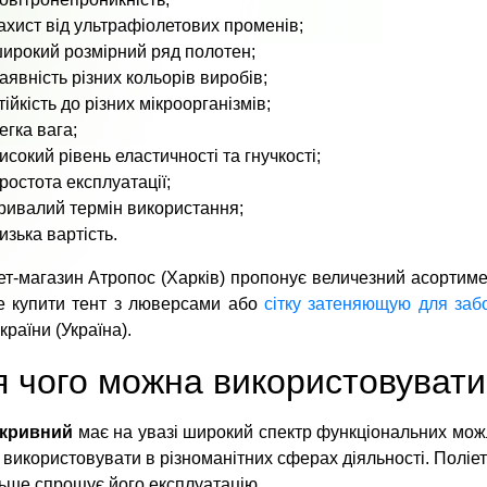
ахист від ультрафіолетових променів;
ирокий розмірний ряд полотен;
аявність різних кольорів виробів;
тійкість до різних мікроорганізмів;
егка вага;
исокий рівень еластичності та гнучкості;
ростота експлуатації;
ривалий термін використання;
изька вартість.
ет-магазин Атропос (Харків) пропонує величезний асортимен
е купити тент з люверсами або
сітку затеняющую для заб
країни (Україна).
 чого можна використовувати
укривний
має на увазі широкий спектр функціональних мож
використовувати в різноманітних сферах діяльності. Поліет
ьше спрощує його експлуатацію.