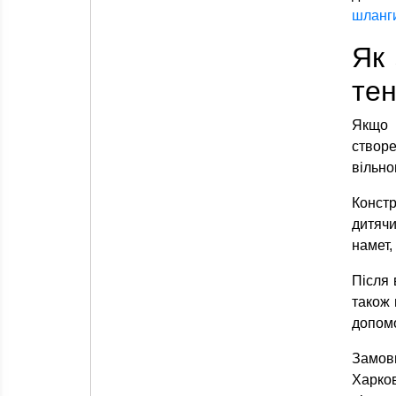
шланги
Як 
тен
Якщо 
створе
вільно
Констр
дитячи
намет,
Після 
також 
допомо
Замов
Харков