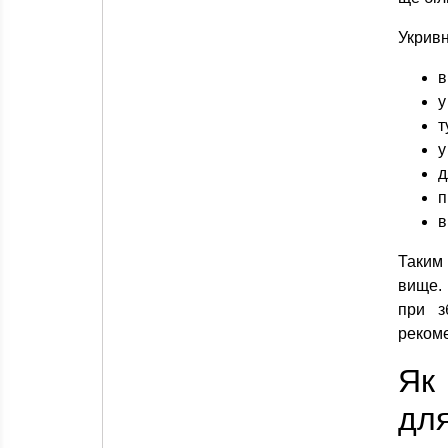
Укривн
в
у
т
у
д
п
в
Таким
вище. 
при з
реком
Як
для