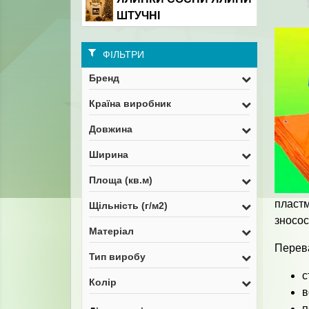
ШТУЧНІ
ФІЛЬТРИ
Бренд
Країна виробник
Довжина
Ширина
Площа (кв.м)
пластм
Щільність (г/м2)
зносос
Матеріал
Перева
Тип виробу
с
Колір
в
п