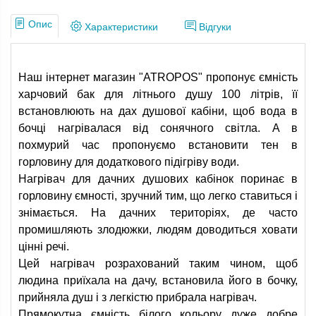
Опис
Характеристики
Відгуки
Наш інтернет магазин "ATROPOS" пропонує ємність
харчовий бак для літнього душу 100 літрів, її
встановлюють на дах душової кабіни, щоб вода в
бочці нагрівалася від сонячного світла. А в
похмурий час пропонуємо встановити тен в
горловину для додаткового підігріву води.
Нагрівач для дачних душових кабінок поринає в
горловину ємності, зручний тим, що легко ставиться і
знімається. На дачних територіях, де часто
промишляють злодюжки, людям доводиться ховати
цінні речі.
Цей нагрівач розрахований таким чином, щоб
людина приїхала на дачу, встановила його в бочку,
прийняла душ і з легкістю прибрала нагрівач.
Прямокутна ємність білого кольору дуже добре