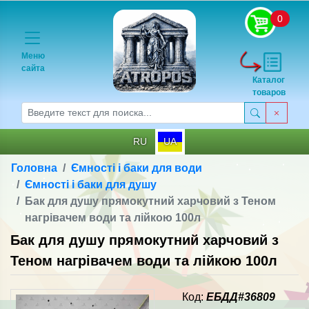
0
Меню
сайта
Каталог
товаров
RU
UA
Головна
Ємності і баки для води
Ємності і баки для душу
Бак для душу прямокутний харчовий з Теном
нагрівачем води та лійкою 100л
Бак для душу прямокутний харчовий з
Теном нагрівачем води та лійкою 100л
Код:
ЕБДД#36809