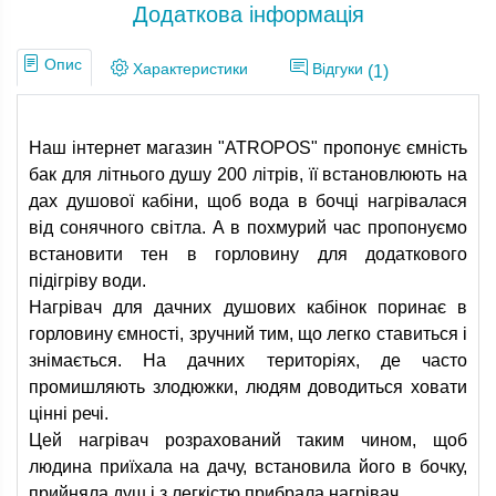
Додаткова інформація
Опис
Характеристики
Відгуки
(1)
Наш інтернет магазин "ATROPOS" пропонує ємність
бак для літнього душу 200 літрів, її встановлюють на
дах душової кабіни, щоб вода в бочці нагрівалася
від сонячного світла. А в похмурий час пропонуємо
встановити тен в горловину для додаткового
підігріву води.
Нагрівач для дачних душових кабінок поринає в
горловину ємності, зручний тим, що легко ставиться і
знімається. На дачних територіях, де часто
промишляють злодюжки, людям доводиться ховати
цінні речі.
Цей нагрівач розрахований таким чином, щоб
людина приїхала на дачу, встановила його в бочку,
прийняла душ і з легкістю прибрала нагрівач.