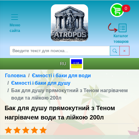
0
Меню
сайта
Каталог
товаров
RU
UA
Головна
Ємності і баки для води
Ємності і баки для душу
Бак для душу прямокутний з Теном нагрівачем
води та лійкою 200л
Бак для душу прямокутний з Теном
нагрівачем води та лійкою 200л