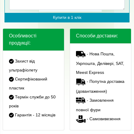
Купити в 1 клік
Особливості
Способи доставки:
продукції:
- Нова Пошта,
Захист від
Укрпошта, Делівері, SAT,
ультрафіолету
Meest Express
Сертифікований
- Попутна доставка
пластик
(довантаження)
Термін служби до 50
- Замовлення
років
повної фури
Гарантія - 12 місяців
- Самовивезення