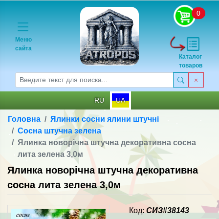
0
Меню
сайта
Каталог
товаров
RU
UA
Головна
Ялинки сосни ялини штучні
Сосна штучна зелена
Ялинка новорічна штучна декоративна сосна
лита зелена 3,0м
Ялинка новорічна штучна декоративна
сосна лита зелена 3,0м
Код:
СИЗ#38143