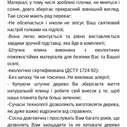
Матеріал, у тому числі зроблені гілочки, не мнеться і
сохне, довго зберігає прекрасний зовнішній вигляд.
Такі сосни мають ряд переваг:
-Не обсипається і ніколи не зіпсує Ваш святковий
настрій голками на підлозі;
-Вона легко монтується та рівно виставляється
завдяки зручній підставці, яка йде в комплекті;
-Штучна ялина виконана з екологічних
пожежостійких матеріалів для безпеки Вас та Вашої
оселі;
-екологічно сертифікована (ДСТУ 1724-92);
-Без запаху. Чи не токсична. Не викликає алергії;
- Купуючи штучне дерево Ви зберігаєте життя
натуральній ялинці і робите свій внесок у те, щоб
наша планета була більш зеленою;
-Сучасні технології дозволяють виготовляти дерева,
які дуже важко відрізнити від справжніх;
-Сосна довговічна і прослужать Вам багато років, що
дозволить Вам заощадити та не купувати дерево