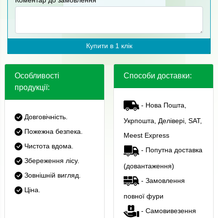
Коментар до замовлення
Купити в 1 клік
Особливості
Способи доставки:
продукції:
- Нова Пошта,
Довговічність.
Укрпошта, Делівері, SAT,
Пожежна безпека.
Meest Express
Чистота вдома.
- Попутна доставка
Збереження лісу.
(довантаження)
Зовнішній вигляд.
- Замовлення
Ціна.
повної фури
- Самовивезення