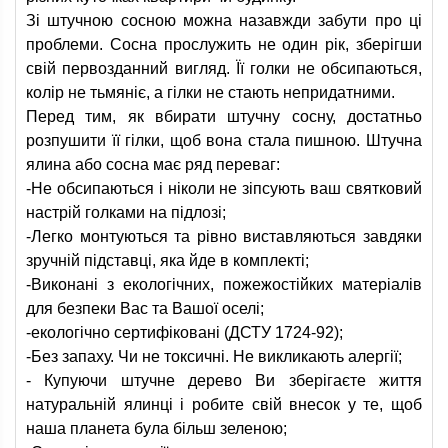
Зі штучною сосною можна назавжди забути про ці
проблеми. Сосна прослужить не один рік, зберігши
свій первозданний вигляд. Її голки не обсипаються,
колір не тьмяніє, а гілки не стають непридатними.
Перед тим, як вбирати штучну сосну, достатньо
розпушити її гілки, щоб вона стала пишною. Штучна
ялина або сосна має ряд переваг:
-Не обсипаються і ніколи не зіпсують ваш святковий
настрій голками на підлозі;
-Легко монтуються та рівно виставляються завдяки
зручній підставці, яка йде в комплекті;
-Виконані з екологічних, пожежостійких матеріалів
для безпеки Вас та Вашої оселі;
-екологічно сертифіковані (ДСТУ 1724-92);
-Без запаху. Чи не токсичні. Не викликають алергії;
- Купуючи штучне дерево Ви зберігаєте життя
натуральній ялинці і робите свій внесок у те, щоб
наша планета була більш зеленою;