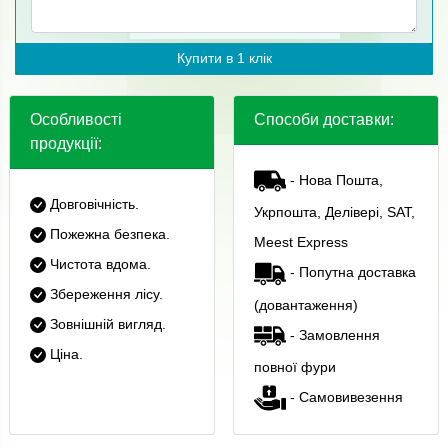
Купити в 1 клік
Особливості
Способи доставки:
продукції:
- Нова Пошта,
Довговічність.
Укрпошта, Делівері, SAT,
Пожежна безпека.
Meest Express
Чистота вдома.
- Попутна доставка
Збереження лісу.
(довантаження)
Зовнішній вигляд.
- Замовлення
Ціна.
повної фури
- Самовивезення