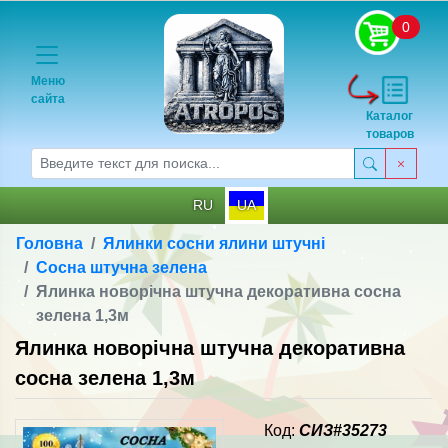
0
Меню
сайта
Каталог
товаров
RU
UA
Головна
Ялинки сосни ялини штучні
Сосна штучна зелена
Ялинка новорічна штучна декоративна сосна
зелена 1,3м
Ялинка новорічна штучна декоративна
сосна зелена 1,3м
Код:
СИЗ#35273