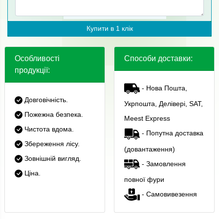
Купити в 1 клік
Особливості
Способи доставки:
продукції:
- Нова Пошта,
Довговічність.
Укрпошта, Делівері, SAT,
Пожежна безпека.
Meest Express
Чистота вдома.
- Попутна доставка
Збереження лісу.
(довантаження)
Зовнішній вигляд.
- Замовлення
Ціна.
повної фури
- Самовивезення