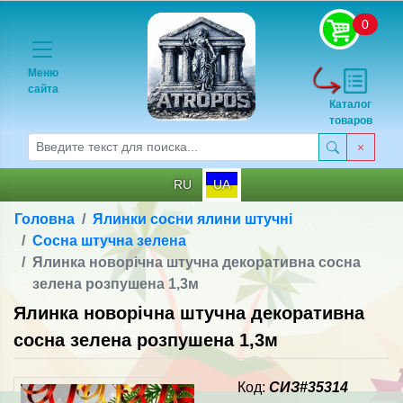
0
Меню
сайта
Каталог
товаров
RU
UA
Головна
Ялинки сосни ялини штучні
Сосна штучна зелена
Ялинка новорічна штучна декоративна сосна
зелена розпушена 1,3м
Ялинка новорічна штучна декоративна
сосна зелена розпушена 1,3м
Код:
СИЗ#35314