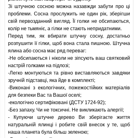
Зі штучною сосною можна назавжди забути про ці
проблеми. Сосна прослужить не один рік, зберігши
свій первозданний вигляд. Її голки не обсипаються,
колір не тьмяніє, а гілки не стають непридатними.
Перед тим, як вбирати штучну сосну, достатньо
розпушити її гілки, щоб вона стала пишною. Штучна
ялина або сосна має ряд переваг:
-Не обсипаються і ніколи не зіпсують ваш святковий
настрій голками на підлозі;
-Легко монтуються та рівно виставляються завдяки
зручній підставці, яка йде в комплекті;
-Виконані з екологічних, пожежостійких матеріалів
для безпеки Вас та Вашої оселі;
-екологічно сертифіковані (ДСТУ 1724-92);
-Без запаху. Чи не токсичні. Не викликають алергії;
- Купуючи штучне дерево Ви зберігаєте життя
натуральній ялинці і робите свій внесок у те, щоб
наша планета була більш зеленою;