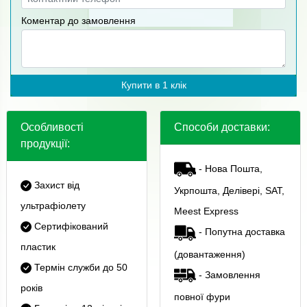
Коментар до замовлення
Купити в 1 клік
Особливості
Способи доставки:
продукції:
- Нова Пошта,
Захист від
Укрпошта, Делівері, SAT,
ультрафіолету
Meest Express
Сертифікований
- Попутна доставка
пластик
(довантаження)
Термін служби до 50
- Замовлення
років
повної фури