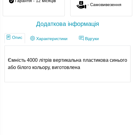
Гарантія - 12 місяців
- Самовивезення
Додаткова інформація
Опис
Характеристики
Відгуки
Ємність 4000 літрів вертикальна пластикова синього
або білого кольору, виготовлена
Параметри
Опис
Бренд
ПластБак
Вага, кг)
70кг
Висота
200см
Діаметр
170см