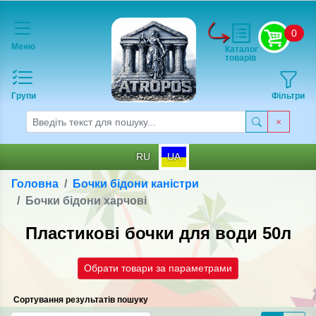
0
Меню
Каталог
товарів
Групи
Фільтри
RU
UA
Головна
Бочки бідони каністри
Бочки бідони харчові
Пластикові бочки для води 50л
Обрати товари за параметрами
Сортування результатів пошуку