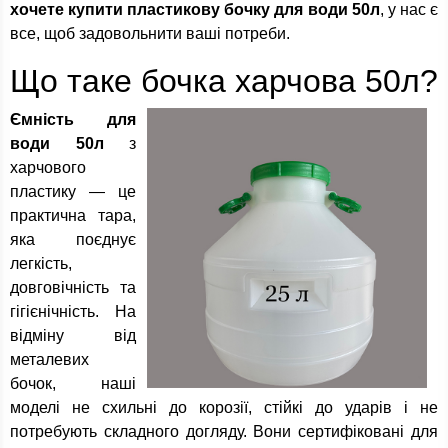
хочете купити пластикову бочку для води 50л
, у нас є
все, щоб задовольнити ваші потреби.
Що таке бочка харчова 50л?
Ємність для
води 50л
з
харчового
пластику — це
практична тара,
яка поєднує
легкість,
довговічність та
гігієнічність. На
відміну від
металевих
бочок, наші
моделі не схильні до корозії, стійкі до ударів і не
потребують складного догляду. Вони сертифіковані для