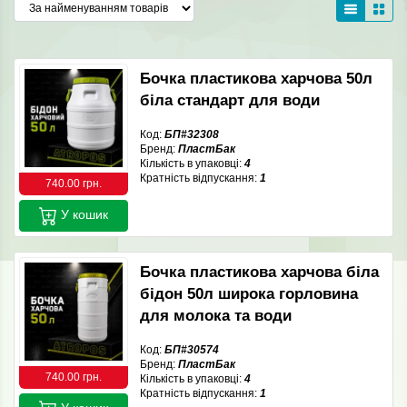
Бочка пластикова харчова 50л
біла стандарт для води
Код:
БП#32308
Бренд:
ПластБак
Кількість в упаковці:
4
Кратність відпускання:
1
740.00 грн.
У кошик
Бочка пластикова харчова біла
бідон 50л широка горловина
для молока та води
Код:
БП#30574
Бренд:
ПластБак
740.00 грн.
Кількість в упаковці:
4
Кратність відпускання:
1