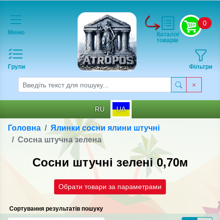
0
Меню
Каталог
товарів
Групи
Фільтри
RU
UA
Головна
Ялинки сосни ялини штучні
Сосна штучна зелена
Сосни штучні зелені 0,70м
Обрати товари за параметрами
Сортування результатів пошуку