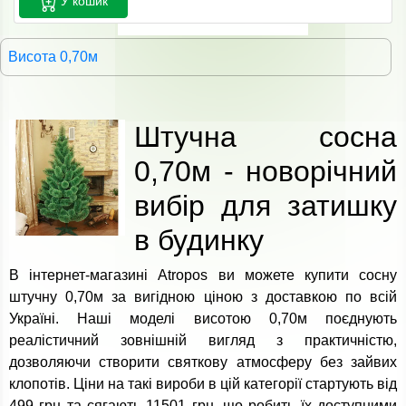
У кошик
Висота 0,70м
Штучна сосна
0,70м - новорічний
вибір для затишку
в будинку
В інтернет-магазині Atropos ви можете купити сосну
штучну 0,70м за вигідною ціною з доставкою по всій
Україні. Наші моделі висотою 0,70м поєднують
реалістичний зовнішній вигляд з практичністю,
дозволяючи створити святкову атмосферу без зайвих
клопотів. Ціни на такі вироби в цій категорії стартують від
499 грн та сягають 11501 грн, що робить їх доступними