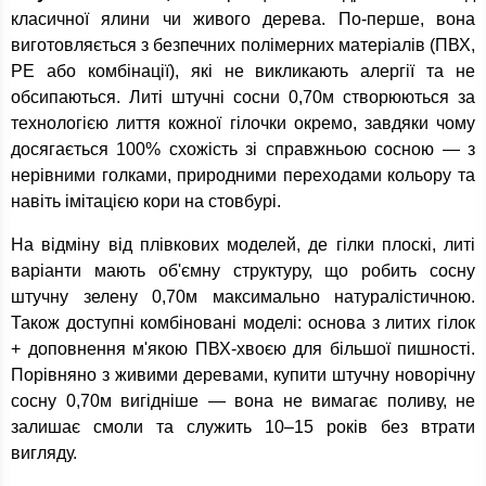
класичної ялини чи живого дерева. По-перше, вона
виготовляється з безпечних полімерних матеріалів (ПВХ,
PE або комбінації), які не викликають алергії та не
обсипаються. Литі штучні сосни 0,70м створюються за
технологією лиття кожної гілочки окремо, завдяки чому
досягається 100% схожість зі справжньою сосною — з
нерівними голками, природними переходами кольору та
навіть імітацією кори на стовбурі.
На відміну від плівкових моделей, де гілки плоскі, литі
варіанти мають об'ємну структуру, що робить сосну
штучну зелену 0,70м максимально натуралістичною.
Також доступні комбіновані моделі: основа з литих гілок
+ доповнення м'якою ПВХ-хвоєю для більшої пишності.
Порівняно з живими деревами, купити штучну новорічну
сосну 0,70м вигідніше — вона не вимагає поливу, не
залишає смоли та служить 10–15 років без втрати
вигляду.