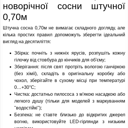
новорічної сосни штучної
0,70м
Штучна сосна 0,70м не вимагає складного догляду, але
кілька простих правил допоможуть зберегти ідеальний
вигляд на десятиліття:
Збірка: почніть з нижніх ярусів, розпушіть кожну
гілочку від стовбура до кінчиків для об'єму;
Зберігання: після свят протріть вологою ганчіркою
(без хімії), складіть в оригінальну коробку або
чохол, зберігайте в сухому місці при температурі
0…+30°C;
Чистка: достатньо пилососа з м'якою насадкою або
легкого душу (тільки для моделей з маркуванням
"водостійкі");
Безпека: не ставте близько до відкритих джерел
вогню, використовуйте LED-гірлянди з низьким