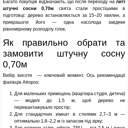
Багато покупців відзначають, що після переходу на
литі
штучні сосни 0,70м
свята стали простішими в
підготовці: дерево встановлюється за 15–20 хвилин, а
прикрашати його — одна насолода завдяки
рівномірному розподілу гілок.
Як правильно обрати та
замовити штучну сосну
0,70м
Вибір висоти — ключовий момент. Ось рекомендації
фахівців Atropos:
Для маленьких приміщень (квартира-студія, дитяча)
— моделі до 1,5 м, щоб дерево не
перевантажувало простір;
Для стандартних кімнат зі стелями 2,7–3 м —
оптимально 1,8–2,2 м із запасом під зірку;
Для великих залів, офісів, ТРЦ — від 2,5 м і вище