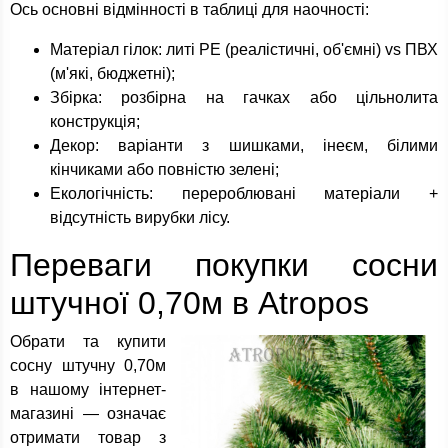
Ось основні відмінності в таблиці для наочності:
Матеріал гілок: литі PE (реалістичні, об'ємні) vs ПВХ
(м'які, бюджетні);
Збірка: розбірна на гачках або цільнолита
конструкція;
Декор: варіанти з шишками, інеєм, білими
кінчиками або повністю зелені;
Екологічність: перероблювані матеріали +
відсутність вирубки лісу.
Переваги покупки сосни
штучної 0,70м в Atropos
Обрати та купити
сосну штучну 0,70м
в нашому інтернет-
магазині — означає
отримати товар з