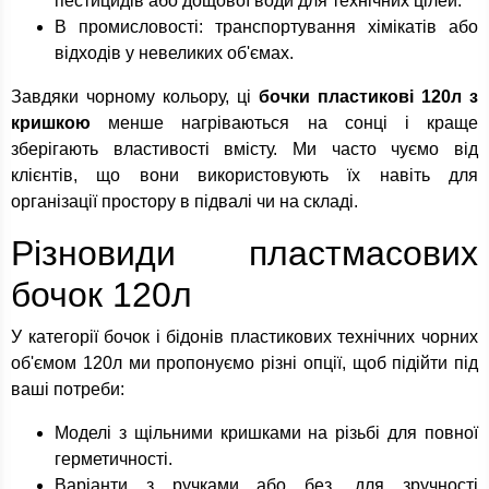
пестицидів або дощової води для технічних цілей.
В промисловості: транспортування хімікатів або
відходів у невеликих об'ємах.
Завдяки чорному кольору, ці
бочки пластикові 120л з
кришкою
менше нагріваються на сонці і краще
зберігають властивості вмісту. Ми часто чуємо від
клієнтів, що вони використовують їх навіть для
організації простору в підвалі чи на складі.
Різновиди пластмасових
бочок 120л
У категорії бочок і бідонів пластикових технічних чорних
об'ємом 120л ми пропонуємо різні опції, щоб підійти під
ваші потреби:
Моделі з щільними кришками на різьбі для повної
герметичності.
Варіанти з ручками або без, для зручності