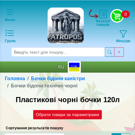
0
Меню
Каталог
товарів
Групи
Фільтри
RU
UA
Головна
Бочки бідони каністри
Бочки бідони технічні чорні
Пластикові чорні бочки 120л
Обрати товари за параметрами
Сортування результатів пошуку