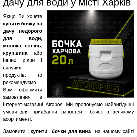
дачу для води у місті Харків
Якщо Ви хочете
купити бочку на
дачу недорого
для води,
молока, солінь,
круп,вина
або
інших рідин і
сипучих
продуктів, то
рекомендуємо
Вам оформити
замовлення в
інтернет-магазині Atropos. Ми пропонуємо найвигідніші
умови для придбання ємностей і бочок в великому
асортименті.
Замовити і
купити бочки для вина
на нашому сайті