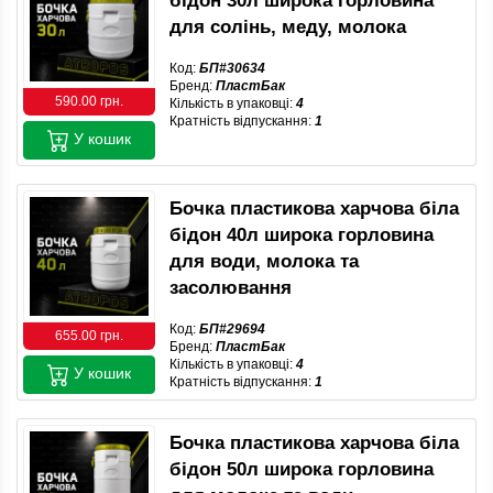
бідон 30л широка горловина
для солінь, меду, молока
Код:
БП#30634
Бренд:
ПластБак
590.00 грн.
Кількість в упаковці:
4
Кратність відпускання:
1
У кошик
Бочка пластикова харчова біла
бідон 40л широка горловина
для води, молока та
засолювання
Код:
БП#29694
655.00 грн.
Бренд:
ПластБак
Кількість в упаковці:
4
У кошик
Кратність відпускання:
1
Бочка пластикова харчова біла
бідон 50л широка горловина