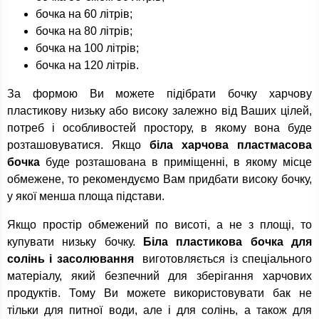
бочка на 60 літрів;
бочка на 80 літрів;
бочка на 100 літрів;
бочка на 120 літрів.
За формою Ви можете підібрати бочку харчову
пластикову низьку або високу залежно від Ваших цілей,
потреб і особливостей простору, в якому вона буде
розташовуватися. Якщо
біла харчова пластмасова
бочка
буде розташована в приміщенні, в якому місце
обмежене, то рекомендуємо Вам придбати високу бочку,
у якої менша площа підстави.
Якщо простір обмежений по висоті, а не з площі, то
купувати низьку бочку.
Біла пластикова бочка для
солінь і засолювання
виготовляється із спеціального
матеріалу, який безпечний для зберігання харчових
продуктів. Тому Ви можете використовувати бак не
тільки для питної води, але і для солінь, а також для