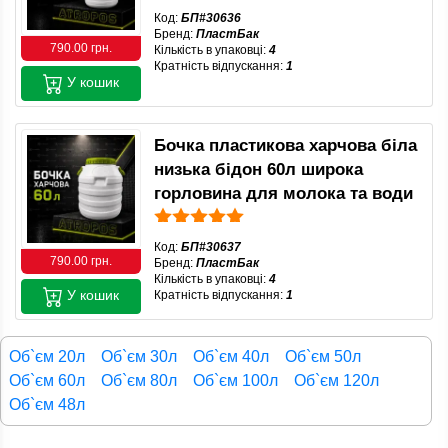
Код:
БП#30636
Бренд:
ПластБак
790.00 грн.
Кількість в упаковці:
4
Кратність відпускання:
1
У кошик
Бочка пластикова харчова біла
низька бідон 60л широка
горловина для молока та води
Код:
БП#30637
790.00 грн.
Бренд:
ПластБак
Кількість в упаковці:
4
У кошик
Кратність відпускання:
1
Об`єм 20л
Об`єм 30л
Об`єм 40л
Об`єм 50л
Об`єм 60л
Об`єм 80л
Об`єм 100л
Об`єм 120л
Об`єм 48л