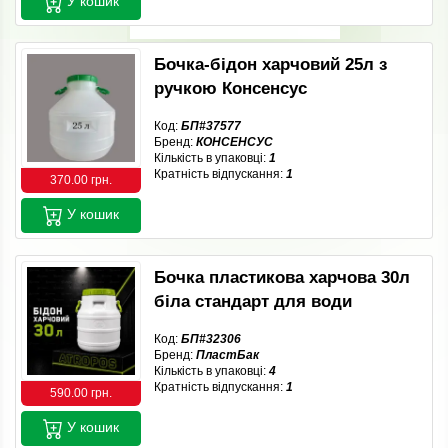
У кошик
Бочка-бідон харчовий 25л з
ручкою Консенсус
Код:
БП#37577
Бренд:
КОНСЕНСУС
Кількість в упаковці:
1
Кратність відпускання:
1
370.00 грн.
У кошик
Бочка пластикова харчова 30л
біла стандарт для води
Код:
БП#32306
Бренд:
ПластБак
Кількість в упаковці:
4
Кратність відпускання:
1
590.00 грн.
У кошик