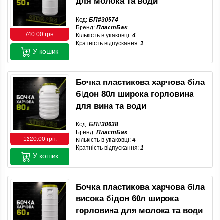
для молока та води
Код:
БП#30574
Бренд:
ПластБак
740.00 грн.
Кількість в упаковці:
4
Кратність відпускання:
1
У кошик
Бочка пластикова харчова біла
бідон 80л широка горловина
для вина та води
Код:
БП#30638
Бренд:
ПластБак
1220.00 грн.
Кількість в упаковці:
4
Кратність відпускання:
1
У кошик
Бочка пластикова харчова біла
висока бідон 60л широка
горловина для молока та води