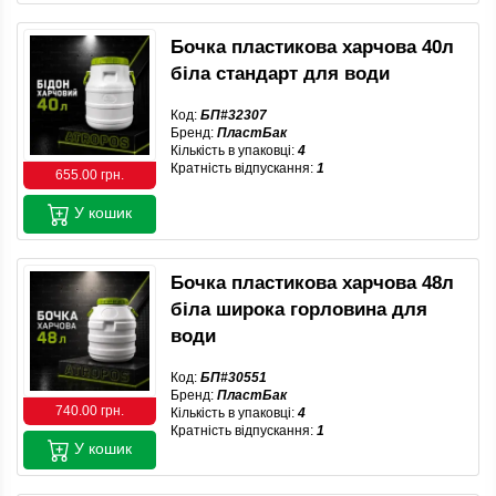
Бочка пластикова харчова 40л
біла стандарт для води
Код:
БП#32307
Бренд:
ПластБак
Кількість в упаковці:
4
Кратність відпускання:
1
655.00 грн.
У кошик
Бочка пластикова харчова 48л
біла широка горловина для
води
Код:
БП#30551
Бренд:
ПластБак
740.00 грн.
Кількість в упаковці:
4
Кратність відпускання:
1
У кошик