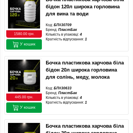
бідон 120л широка горловина
для вина та води
Код:
БП#30709
Бренд:
ПластБак
1580.00 грн.
Кількість в упаковці:
4
Кратність відпускання:
1
У кошик
Бочка пластикова харчова біла
бідон 20л широка горловина
для солінь, меду, молока
Код:
БП#30633
Бренд:
ПластБак
445.00 грн.
Кількість в упаковці:
4
Кратність відпускання:
1
У кошик
Бочка пластикова харчова біла