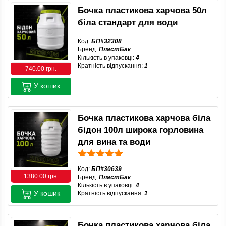
Бочка пластикова харчова 50л
біла стандарт для води
Код:
БП#32308
Бренд:
ПластБак
Кількість в упаковці:
4
Кратність відпускання:
1
740.00 грн.
У кошик
Бочка пластикова харчова біла
бідон 100л широка горловина
для вина та води
Код:
БП#30639
1380.00 грн.
Бренд:
ПластБак
Кількість в упаковці:
4
У кошик
Кратність відпускання:
1
Бочка пластикова харчова біла