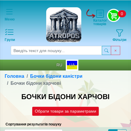
0
Меню
Каталог
товарів
Групи
Фільтри
RU
UA
Головна
Бочки бідони каністри
Бочки бідони харчові
БОЧКИ БІДОНИ ХАРЧОВІ
Обрати товари за параметрами
Сортування результатів пошуку