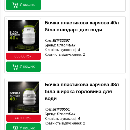
У кошик
Бочка пластикова харчова 40л
біла стандарт для води
Код:
БП#32307
Бренд:
ПластБак
Кількість в упаковці:
4
Кратність відпускання:
1
655.00 грн.
У кошик
Бочка пластикова харчова 48л
біла широка горловина для
води
Код:
БП#30551
Бренд:
ПластБак
740.00 грн.
Кількість в упаковці:
4
Кратність відпускання:
1
У кошик