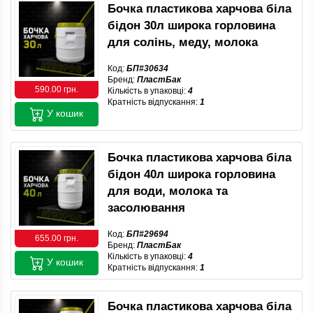
Бочка пластикова харчова біла
бідон 30л широка горловина
для солінь, меду, молока
Код:
БП#30634
Бренд:
ПластБак
590.00 грн.
Кількість в упаковці:
4
Кратність відпускання:
1
У кошик
Бочка пластикова харчова біла
бідон 40л широка горловина
для води, молока та
засолювання
Код:
БП#29694
655.00 грн.
Бренд:
ПластБак
Кількість в упаковці:
4
У кошик
Кратність відпускання:
1
Бочка пластикова харчова біла