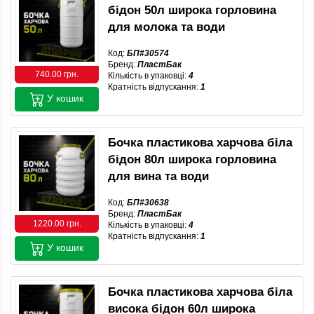
бідон 50л широка горловина
для молока та води
Код:
БП#30574
Бренд:
ПластБак
740.00 грн.
Кількість в упаковці:
4
Кратність відпускання:
1
У кошик
Бочка пластикова харчова біла
бідон 80л широка горловина
для вина та води
Код:
БП#30638
Бренд:
ПластБак
1220.00 грн.
Кількість в упаковці:
4
Кратність відпускання:
1
У кошик
Бочка пластикова харчова біла
висока бідон 60л широка