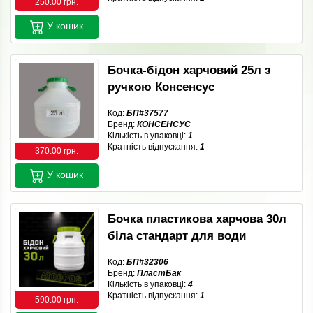
250.00 грн.
У кошик
Бочка-бідон харчовий 25л з
ручкою Консенсус
Код:
БП#37577
Бренд:
КОНСЕНСУС
Кількість в упаковці:
1
Кратність відпускання:
1
370.00 грн.
У кошик
Бочка пластикова харчова 30л
біла стандарт для води
Код:
БП#32306
Бренд:
ПластБак
Кількість в упаковці:
4
Кратність відпускання:
1
590.00 грн.