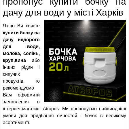
пропонує купити бочку на
дачу для води у місті Харків
Якщо Ви хочете
купити бочку на
дачу недорого
для води,
молока, солінь,
круп,вина
або
інших рідин і
сипучих
продуктів, то
рекомендуємо
Вам оформити
замовлення в
інтернет-магазині Atropos. Ми пропонуємо найвигідніші
умови для придбання ємностей і бочок в великому
асортименті.