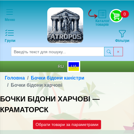
0
Меню
Каталог
товарів
Групи
Фільтри
RU
UA
Головна
Бочки бідони каністри
Бочки бідони харчові
БОЧКИ БІДОНИ ХАРЧОВІ —
КРАМАТОРСК
Обрати товари за параметрами