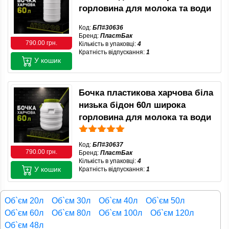
горловина для молока та води
Код:
БП#30636
Бренд:
ПластБак
790.00 грн.
Кількість в упаковці:
4
Кратність відпускання:
1
У кошик
Бочка пластикова харчова біла
низька бідон 60л широка
горловина для молока та води
Код:
БП#30637
790.00 грн.
Бренд:
ПластБак
Кількість в упаковці:
4
У кошик
Кратність відпускання:
1
Об`єм 20л
Об`єм 30л
Об`єм 40л
Об`єм 50л
Об`єм 60л
Об`єм 80л
Об`єм 100л
Об`єм 120л
Об`єм 48л