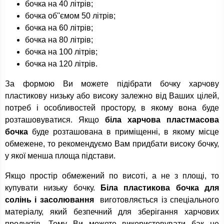
бочка на 40 літрів;
бочка об''ємом 50 літрів;
бочка на 60 літрів;
бочка на 80 літрів;
бочка на 100 літрів;
бочка на 120 літрів.
За формою Ви можете підібрати бочку харчову
пластикову низьку або високу залежно від Ваших цілей,
потреб і особливостей простору, в якому вона буде
розташовуватися. Якщо
біла харчова пластмасова
бочка
буде розташована в приміщенні, в якому місце
обмежене, то рекомендуємо Вам придбати високу бочку,
у якої менша площа підстави.
Якщо простір обмежений по висоті, а не з площі, то
купувати низьку бочку.
Біла пластикова бочка для
солінь і засолювання
виготовляється із спеціального
матеріалу, який безпечний для зберігання харчових
продуктів. Тому Ви можете використовувати бак не