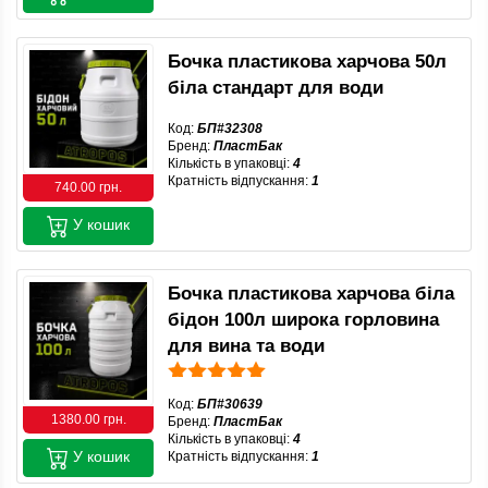
Бочка пластикова харчова 50л
біла стандарт для води
Код:
БП#32308
Бренд:
ПластБак
Кількість в упаковці:
4
Кратність відпускання:
1
740.00 грн.
У кошик
Бочка пластикова харчова біла
бідон 100л широка горловина
для вина та води
Код:
БП#30639
1380.00 грн.
Бренд:
ПластБак
Кількість в упаковці:
4
У кошик
Кратність відпускання:
1