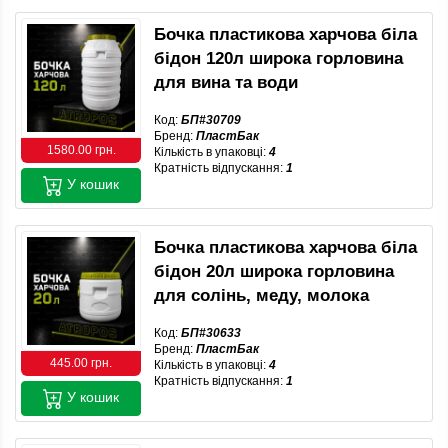
Бочка пластикова харчова біла
бідон 120л широка горловина
для вина та води
Код:
БП#30709
Бренд:
ПластБак
1580.00 грн.
Кількість в упаковці:
4
Кратність відпускання:
1
У кошик
Бочка пластикова харчова біла
бідон 20л широка горловина
для солінь, меду, молока
Код:
БП#30633
Бренд:
ПластБак
445.00 грн.
Кількість в упаковці:
4
Кратність відпускання:
1
У кошик