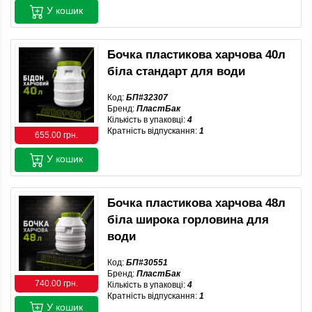
У кошик
Бочка пластикова харчова 40л
біла стандарт для води
Код:
БП#32307
Бренд:
ПластБак
Кількість в упаковці:
4
Кратність відпускання:
1
655.00 грн.
У кошик
Бочка пластикова харчова 48л
біла широка горловина для
води
Код:
БП#30551
Бренд:
ПластБак
740.00 грн.
Кількість в упаковці:
4
Кратність відпускання:
1
У кошик