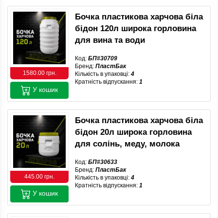
Бочка пластикова харчова біла
бідон 120л широка горловина
для вина та води
Код:
БП#30709
Бренд:
ПластБак
1580.00 грн.
Кількість в упаковці:
4
Кратність відпускання:
1
У кошик
Бочка пластикова харчова біла
бідон 20л широка горловина
для солінь, меду, молока
Код:
БП#30633
Бренд:
ПластБак
445.00 грн.
Кількість в упаковці:
4
Кратність відпускання:
1
У кошик