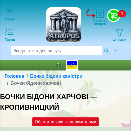
0
Меню
Каталог
товарів
Групи
Фільтри
RU
UA
Головна
Бочки бідони каністри
Бочки бідони харчові
БОЧКИ БІДОНИ ХАРЧОВІ —
КРОПИВНИЦКИЙ
Обрати товари за параметрами