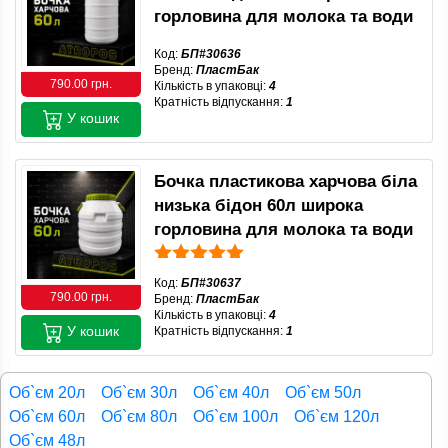
горловина для молока та води
Код:
БП#30636
Бренд:
ПластБак
790.00 грн.
Кількість в упаковці:
4
Кратність відпускання:
1
У кошик
Бочка пластикова харчова біла
низька бідон 60л широка
горловина для молока та води
Код:
БП#30637
790.00 грн.
Бренд:
ПластБак
Кількість в упаковці:
4
У кошик
Кратність відпускання:
1
Об`єм 20л
Об`єм 30л
Об`єм 40л
Об`єм 50л
Об`єм 60л
Об`єм 80л
Об`єм 100л
Об`єм 120л
Об`єм 48л