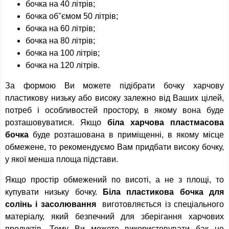
бочка на 40 літрів;
бочка об''ємом 50 літрів;
бочка на 60 літрів;
бочка на 80 літрів;
бочка на 100 літрів;
бочка на 120 літрів.
За формою Ви можете підібрати бочку харчову
пластикову низьку або високу залежно від Ваших цілей,
потреб і особливостей простору, в якому вона буде
розташовуватися. Якщо
біла харчова пластмасова
бочка
буде розташована в приміщенні, в якому місце
обмежене, то рекомендуємо Вам придбати високу бочку,
у якої менша площа підстави.
Якщо простір обмежений по висоті, а не з площі, то
купувати низьку бочку.
Біла пластикова бочка для
солінь і засолювання
виготовляється із спеціального
матеріалу, який безпечний для зберігання харчових
продуктів. Тому Ви можете використовувати бак не