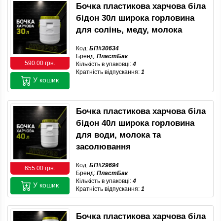
Бочка пластикова харчова біла
бідон 30л широка горловина
для солінь, меду, молока
Код:
БП#30634
Бренд:
ПластБак
590.00 грн.
Кількість в упаковці:
4
Кратність відпускання:
1
У кошик
Бочка пластикова харчова біла
бідон 40л широка горловина
для води, молока та
засолювання
Код:
БП#29694
655.00 грн.
Бренд:
ПластБак
Кількість в упаковці:
4
У кошик
Кратність відпускання:
1
Бочка пластикова харчова біла