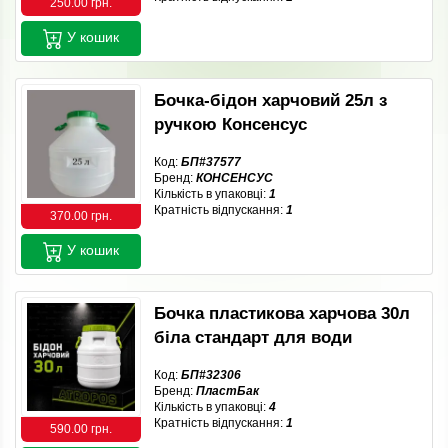
250.00 грн.
У кошик
Бочка-бідон харчовий 25л з
ручкою Консенсус
Код:
БП#37577
Бренд:
КОНСЕНСУС
Кількість в упаковці:
1
Кратність відпускання:
1
370.00 грн.
У кошик
Бочка пластикова харчова 30л
біла стандарт для води
Код:
БП#32306
Бренд:
ПластБак
Кількість в упаковці:
4
Кратність відпускання:
1
590.00 грн.