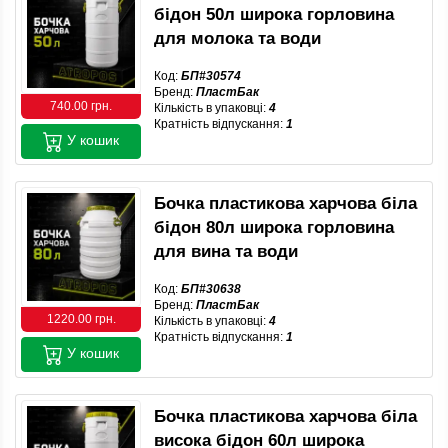
бідон 50л широка горловина
для молока та води
Код:
БП#30574
Бренд:
ПластБак
740.00 грн.
Кількість в упаковці:
4
Кратність відпускання:
1
У кошик
Бочка пластикова харчова біла
бідон 80л широка горловина
для вина та води
Код:
БП#30638
Бренд:
ПластБак
1220.00 грн.
Кількість в упаковці:
4
Кратність відпускання:
1
У кошик
Бочка пластикова харчова біла
висока бідон 60л широка