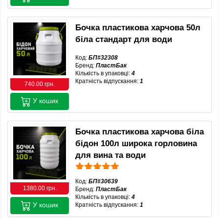
Бочка пластикова харчова 50л
біла стандарт для води
Код:
БП#32308
Бренд:
ПластБак
Кількість в упаковці:
4
Кратність відпускання:
1
740.00 грн.
У кошик
Бочка пластикова харчова біла
бідон 100л широка горловина
для вина та води
Код:
БП#30639
1380.00 грн.
Бренд:
ПластБак
Кількість в упаковці:
4
У кошик
Кратність відпускання:
1