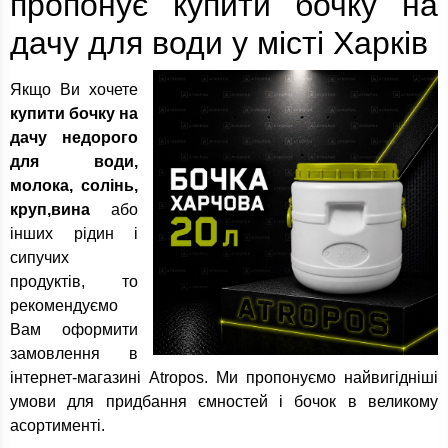
пропонує купити бочку на
дачу для води у місті Харків
Якщо Ви хочете
купити бочку на
дачу недорого
для води,
молока, солінь,
круп,вина
або
інших рідин і
сипучих
продуктів, то
рекомендуємо
Вам оформити
замовлення в
інтернет-магазині Atropos. Ми пропонуємо найвигідніші
умови для придбання ємностей і бочок в великому
асортименті.