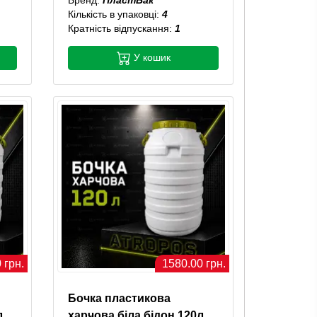
Кількість в упаковці:
4
Кратність відпускання:
1
У кошик
 грн.
1580.00 грн.
Бочка пластикова
л
харчова біла бідон 120л