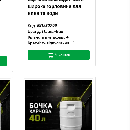
широка горловина для
вина та води
Код:
БП#30709
Бренд:
ПластБак
Кількість в упаковці:
4
Кратність відпускання:
1
У кошик