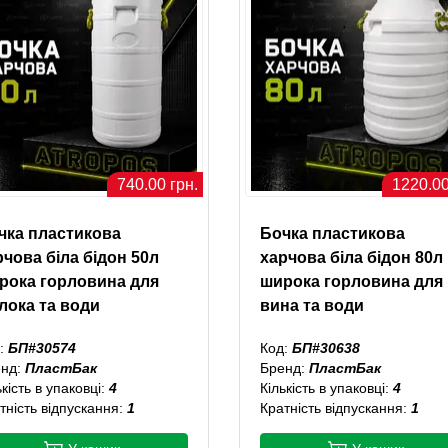
740.00 грн.
1220.00
чка пластикова
Бочка пластикова
рчова біла бідон 50л
харчова біла бідон 80л
рока горловина для
широка горловина для
лока та води
вина та води
:
БП#30574
Код:
БП#30638
енд:
ПластБак
Бренд:
ПластБак
ькість в упаковці:
4
Кількість в упаковці:
4
тність відпускання:
1
Кратність відпускання:
1