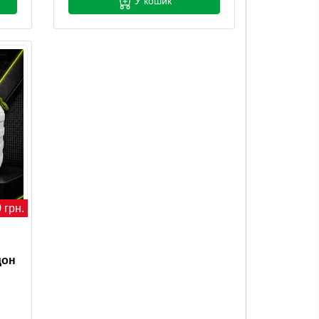
У кошик
 грн.
дон