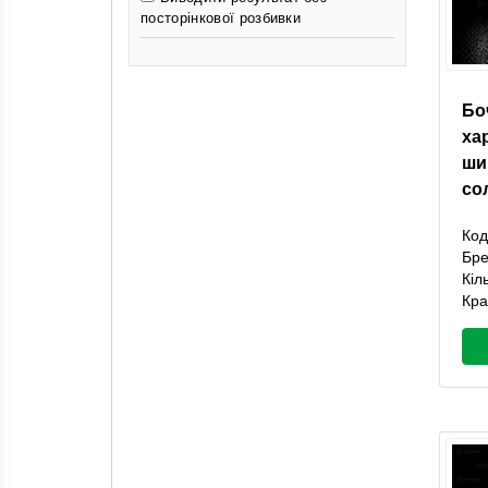
посторінкової розбивки
Бо
ха
ши
со
Код
Бр
Кіл
Кра