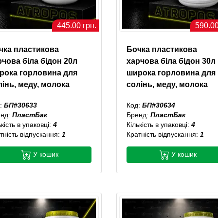
445.00 грн.
590.00
чка пластикова
Бочка пластикова
рчова біла бідон 20л
харчова біла бідон 30л
рока горловина для
широка горловина для
лінь, меду, молока
солінь, меду, молока
:
БП#30633
Код:
БП#30634
енд:
ПластБак
Бренд:
ПластБак
ькість в упаковці:
4
Кількість в упаковці:
4
тність відпускання:
1
Кратність відпускання:
1
У кошик
У кошик