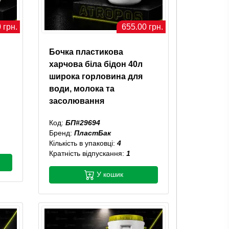
 грн.
655.00 грн.
Бочка пластикова
харчова біла бідон 40л
широка горловина для
води, молока та
засолювання
Код:
БП#29694
Бренд:
ПластБак
Кількість в упаковці:
4
Кратність відпускання:
1
У кошик