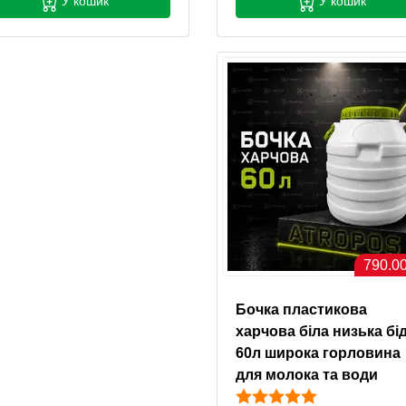
У кошик
У кошик
790.00
Бочка пластикова
харчова біла низька бі
60л широка горловина
для молока та води