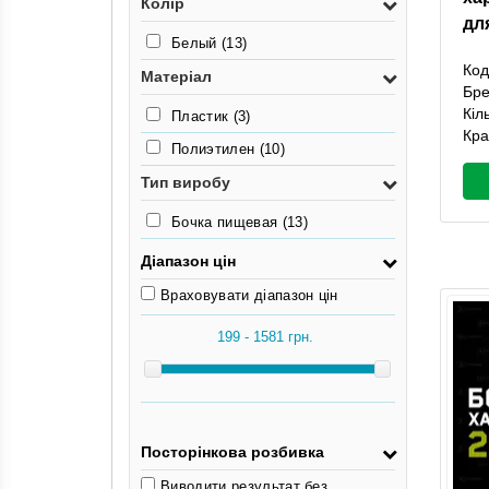
Колір
дл
3.4кг
(1)
Белый
(13)
3.6кг
(1)
Код
Матеріал
Бр
Кіл
Пластик
(3)
Кра
Полиэтилен
(10)
Тип виробу
Бочка пищевая
(13)
Діапазон цін
Враховувати діапазон цін
Посторінкова розбивка
Виводити результат без