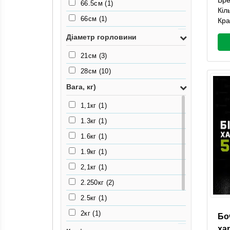
66.5см
(1)
Кіл
66см
(1)
Кра
78.5см
(1)
Діаметр горловини
80см
(1)
21см
(3)
93см
(1)
28см
(10)
Вага, кг)
1,1кг
(1)
1.3кг
(1)
1.6кг
(1)
1.9кг
(1)
2,1кг
(1)
2.250кг
(2)
2.5кг
(1)
2кг
(1)
Бо
ха
3,1кг
(2)