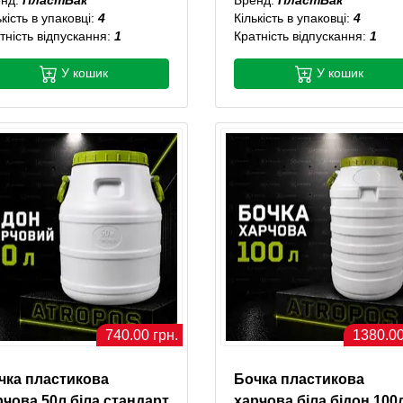
ькість в упаковці:
4
Кількість в упаковці:
4
тність відпускання:
1
Кратність відпускання:
1
У кошик
У кошик
740.00 грн.
1380.00
чка пластикова
Бочка пластикова
рчова 50л біла стандарт
харчова біла бідон 100