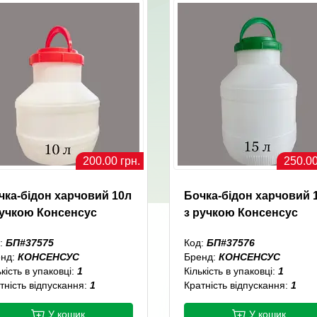
200.00 грн.
250.00
чка-бідон харчовий 10л
Бочка-бідон харчовий 
ручкою Консенсус
з ручкою Консенсус
:
БП#37575
Код:
БП#37576
енд:
КОНСЕНСУС
Бренд:
КОНСЕНСУС
ькість в упаковці:
1
Кількість в упаковці:
1
тність відпускання:
1
Кратність відпускання:
1
У кошик
У кошик