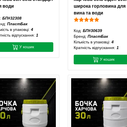
я води
широка горловина для
вина та води
:
БП#32308
енд:
ПластБак
ькість в упаковці:
4
Код:
БП#30639
тність відпускання:
1
Бренд:
ПластБак
Кількість в упаковці:
4
У кошик
Кратність відпускання:
1
У кошик