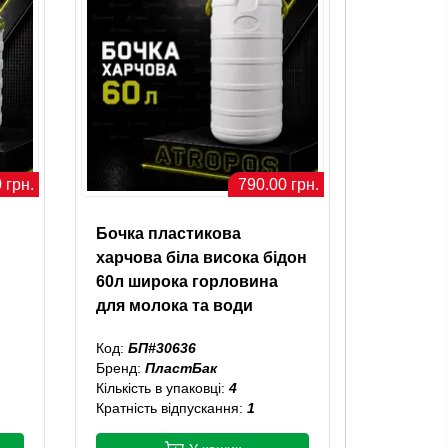
 грн.
790.00 грн.
Бочка пластикова
харчова біла висока бідон
60л широка горловина
для молока та води
Код:
БП#30636
Бренд:
ПластБак
Кількість в упаковці:
4
Кратність відпускання:
1