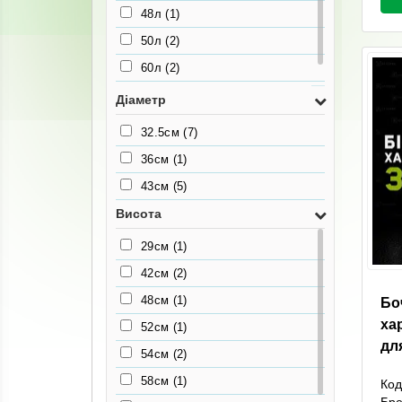
48л
(1)
50л
(2)
60л
(2)
80л
(1)
Діаметр
32.5см
(7)
36см
(1)
43см
(5)
Висота
29см
(1)
42см
(2)
48см
(1)
Бо
ха
52см
(1)
дл
54см
(2)
58см
(1)
Код
Бр