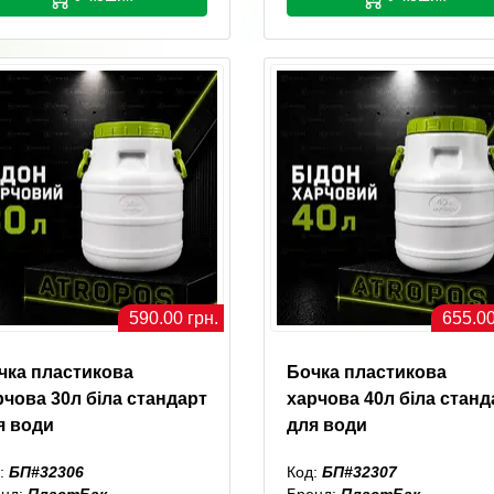
590.00 грн.
655.00
чка пластикова
Бочка пластикова
рчова 30л біла стандарт
харчова 40л біла станд
я води
для води
:
БП#32306
Код:
БП#32307
енд:
ПластБак
Бренд:
ПластБак