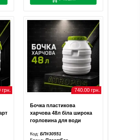
 грн.
740.00 грн.
Бочка пластикова
арт
харчова 48л біла широка
горловина для води
Код:
БП#30551
Бренд:
ПластБак