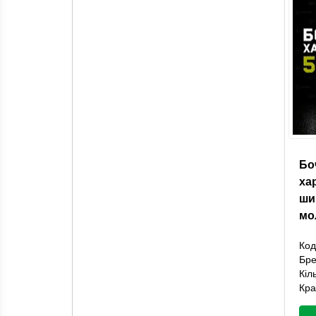
Бо
ха
ши
мо
Код
Бр
Кіл
Кра