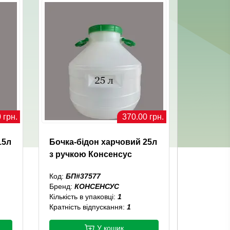
 грн.
370.00 грн.
15л
Бочка-бідон харчовий 25л
з ручкою Консенсус
Код:
БП#37577
Бренд:
КОНСЕНСУС
Кількість в упаковці:
1
Кратність відпускання:
1
У кошик