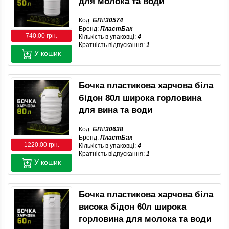
для молока та води
Код:
БП#30574
Бренд:
ПластБак
740.00 грн.
Кількість в упаковці:
4
Кратність відпускання:
1
У кошик
Бочка пластикова харчова біла
бідон 80л широка горловина
для вина та води
Код:
БП#30638
Бренд:
ПластБак
1220.00 грн.
Кількість в упаковці:
4
Кратність відпускання:
1
У кошик
Бочка пластикова харчова біла
висока бідон 60л широка
горловина для молока та води