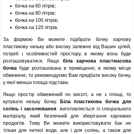
бочка на 60 літрів;
бочка на 80 літрів;
бочка на 100 літрів;
бочка на 120 літрів.
За формою Ви можете підібрати бочку харчову
пластикову низьку або високу залежно від Ваших цілей,
потреб і особливостей простору, в якому вона буде
розташовуватися. Якщо
біла харчова пластмасова
бочка
буде розташована в приміщенні, в якому місце
обмежене, то рекомендуємо Вам придбати високу бочку,
у якої менша площа підстави.
Якщо простір обмежений по висоті, а не з площі, то
купувати низьку бочку.
Біла пластикова бочка для
солінь і засолювання
виготовляється із спеціального
матеріалу, який безпечний для зберігання харчових
продуктів. Тому Ви можете використовувати бак не
тільки для питної води, але і для солінь, а також для