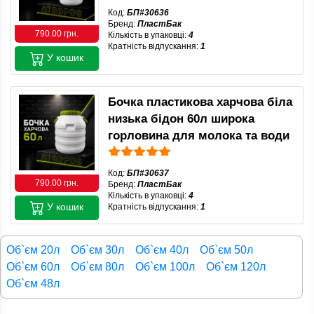
Код:
БП#30636
Бренд:
ПластБак
790.00 грн.
Кількість в упаковці:
4
Кратність відпускання:
1
У кошик
Бочка пластикова харчова біла
низька бідон 60л широка
горловина для молока та води
Код:
БП#30637
790.00 грн.
Бренд:
ПластБак
Кількість в упаковці:
4
У кошик
Кратність відпускання:
1
Об`єм 20л
Об`єм 30л
Об`єм 40л
Об`єм 50л
Об`єм 60л
Об`єм 80л
Об`єм 100л
Об`єм 120л
Об`єм 48л