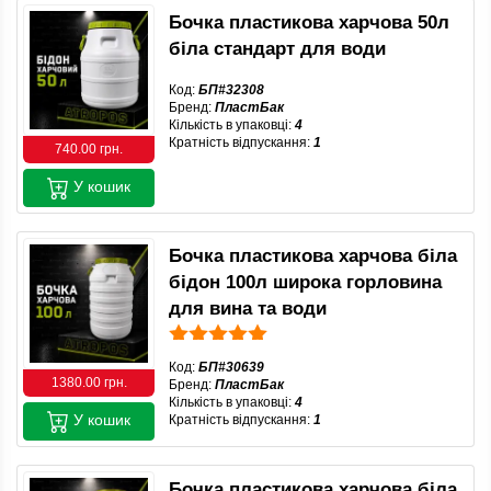
Бочка пластикова харчова 50л
біла стандарт для води
Код:
БП#32308
Бренд:
ПластБак
Кількість в упаковці:
4
Кратність відпускання:
1
740.00 грн.
У кошик
Бочка пластикова харчова біла
бідон 100л широка горловина
для вина та води
Код:
БП#30639
1380.00 грн.
Бренд:
ПластБак
Кількість в упаковці:
4
У кошик
Кратність відпускання:
1
Бочка пластикова харчова біла