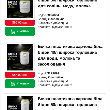
бідон 30л широка горловина
для солінь, меду, молока
Код:
БП#30634
Бренд:
ПластБак
590.00 грн.
Кількість в упаковці:
4
Кратність відпускання:
1
У кошик
Бочка пластикова харчова біла
бідон 40л широка горловина
для води, молока та
засолювання
Код:
БП#29694
655.00 грн.
Бренд:
ПластБак
Кількість в упаковці:
4
У кошик
Кратність відпускання:
1
Бочка пластикова харчова біла
бідон 50л широка горловина