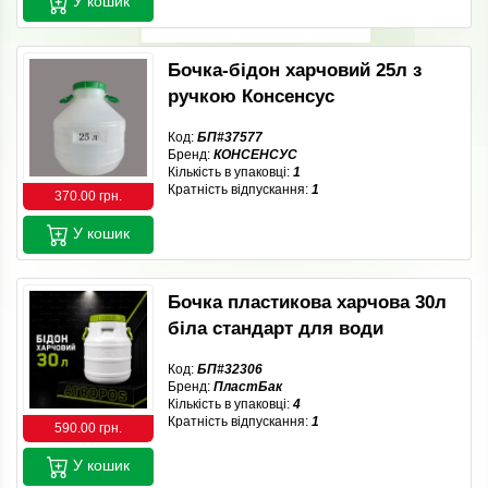
У кошик
Бочка-бідон харчовий 25л з
ручкою Консенсус
Код:
БП#37577
Бренд:
КОНСЕНСУС
Кількість в упаковці:
1
Кратність відпускання:
1
370.00 грн.
У кошик
Бочка пластикова харчова 30л
біла стандарт для води
Код:
БП#32306
Бренд:
ПластБак
Кількість в упаковці:
4
Кратність відпускання:
1
590.00 грн.
У кошик