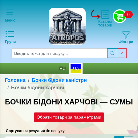
0
Меню
Каталог
товарів
Групи
Фільтри
RU
UA
Головна
Бочки бідони каністри
Бочки бідони харчові
БОЧКИ БІДОНИ ХАРЧОВІ — СУМЫ
Обрати товари за параметрами
Сортування результатів пошуку