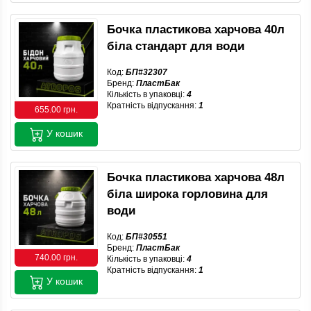
Бочка пластикова харчова 40л
біла стандарт для води
Код:
БП#32307
Бренд:
ПластБак
Кількість в упаковці:
4
Кратність відпускання:
1
655.00 грн.
У кошик
Бочка пластикова харчова 48л
біла широка горловина для
води
Код:
БП#30551
Бренд:
ПластБак
740.00 грн.
Кількість в упаковці:
4
Кратність відпускання:
1
У кошик