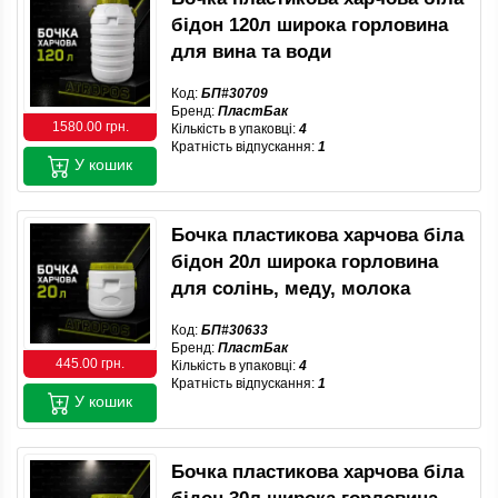
бідон 120л широка горловина
для вина та води
Код:
БП#30709
Бренд:
ПластБак
1580.00 грн.
Кількість в упаковці:
4
Кратність відпускання:
1
У кошик
Бочка пластикова харчова біла
бідон 20л широка горловина
для солінь, меду, молока
Код:
БП#30633
Бренд:
ПластБак
445.00 грн.
Кількість в упаковці:
4
Кратність відпускання:
1
У кошик
Бочка пластикова харчова біла