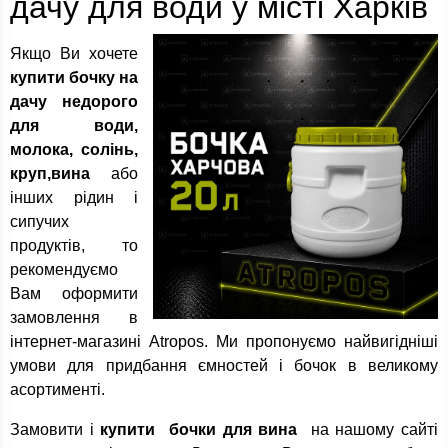
дачу для води у місті Харків
Якщо Ви хочете
купити бочку на
дачу недорого
для води,
молока, солінь,
круп,вина
або
інших рідин і
сипучих
продуктів, то
рекомендуємо
Вам оформити
замовлення в
інтернет-магазині Atropos. Ми пропонуємо найвигідніші
умови для придбання ємностей і бочок в великому
асортименті.
Замовити і
купити бочки для вина
на нашому сайті