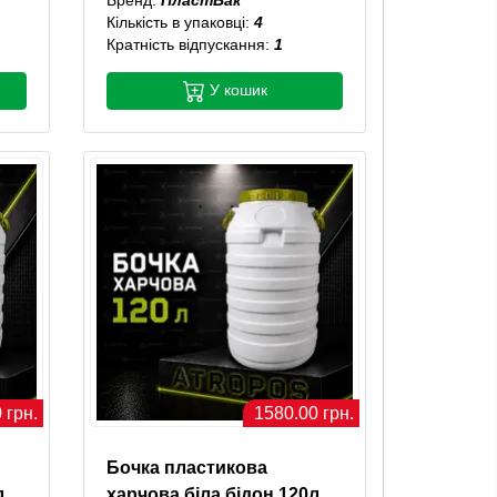
Кількість в упаковці:
4
Кратність відпускання:
1
У кошик
 грн.
1580.00 грн.
Бочка пластикова
л
харчова біла бідон 120л