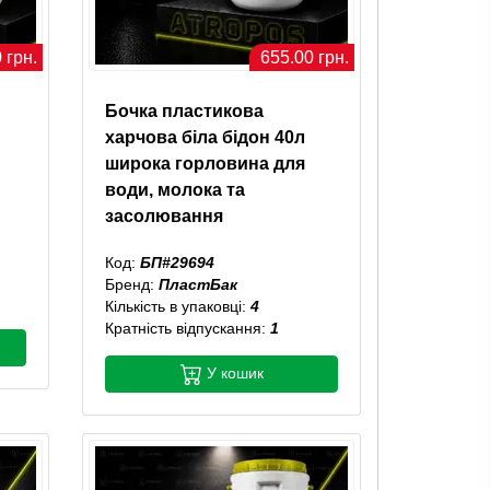
 грн.
655.00 грн.
Бочка пластикова
харчова біла бідон 40л
широка горловина для
води, молока та
засолювання
Код:
БП#29694
Бренд:
ПластБак
Кількість в упаковці:
4
Кратність відпускання:
1
У кошик