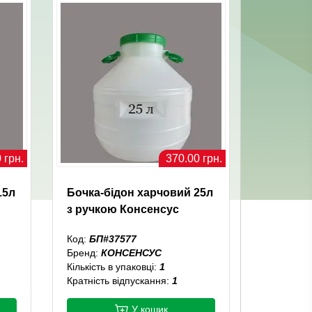
 грн.
370.00 грн.
15л
Бочка-бідон харчовий 25л
з ручкою Консенсус
Код:
БП#37577
Бренд:
КОНСЕНСУС
Кількість в упаковці:
1
Кратність відпускання:
1
У кошик