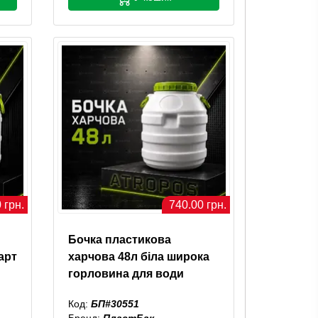
 грн.
740.00 грн.
Бочка пластикова
арт
харчова 48л біла широка
горловина для води
Код:
БП#30551
Бренд:
ПластБак