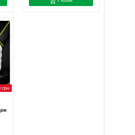
У кошик
 грн.
дон