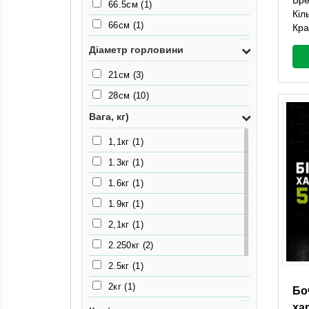
66.5см
(1)
Кіл
66см
(1)
Кра
78.5см
(1)
Діаметр горловини
80см
(1)
21см
(3)
93см
(1)
28см
(10)
Вага, кг)
1,1кг
(1)
1.3кг
(1)
1.6кг
(1)
1.9кг
(1)
2,1кг
(1)
2.250кг
(2)
2.5кг
(1)
2кг
(1)
Бо
ха
3,1кг
(2)