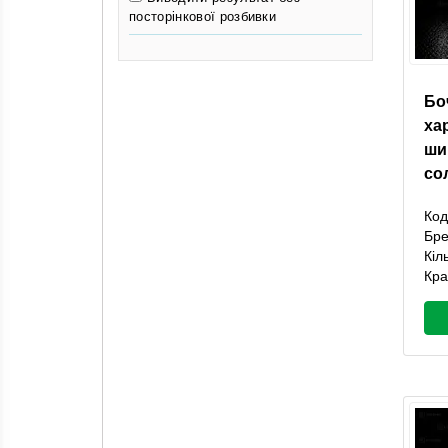
посторінкової розбивки
Бо
ха
ши
со
Код
Бр
Кіл
Кра