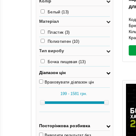
Колір
дл
3.4кг
(1)
Белый
(13)
3.6кг
(1)
Код
Матеріал
Бр
Кіл
Пластик
(3)
Кра
Полиэтилен
(10)
Тип виробу
Бочка пищевая
(13)
Діапазон цін
Враховувати діапазон цін
Посторінкова розбивка
Виводити результат без