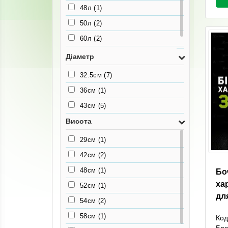
48л
(1)
50л
(2)
60л
(2)
80л
(1)
Діаметр
32.5см
(7)
36см
(1)
43см
(5)
Висота
29см
(1)
42см
(2)
48см
(1)
Бо
ха
52см
(1)
дл
54см
(2)
58см
(1)
Код
Бр