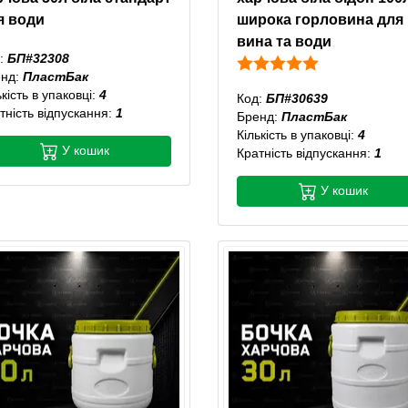
я води
широка горловина для
вина та води
:
БП#32308
енд:
ПластБак
ькість в упаковці:
4
Код:
БП#30639
тність відпускання:
1
Бренд:
ПластБак
Кількість в упаковці:
4
У кошик
Кратність відпускання:
1
У кошик