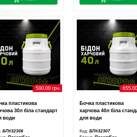
590.00 грн.
655.00
чка пластикова
Бочка пластикова
рчова 30л біла стандарт
харчова 40л біла станд
я води
для води
:
БП#32306
Код:
БП#32307
енд:
ПластБак
Бренд:
ПластБак