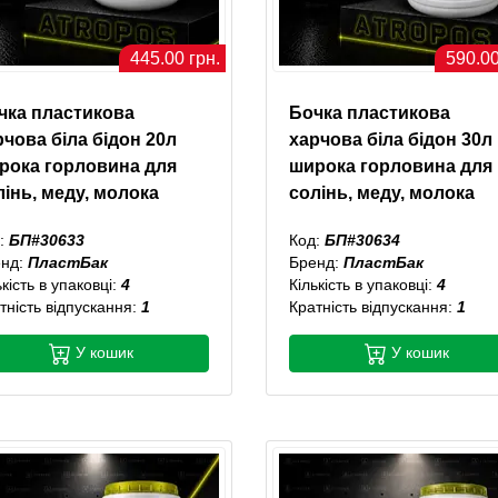
445.00 грн.
590.00
чка пластикова
Бочка пластикова
рчова біла бідон 20л
харчова біла бідон 30л
рока горловина для
широка горловина для
лінь, меду, молока
солінь, меду, молока
:
БП#30633
Код:
БП#30634
енд:
ПластБак
Бренд:
ПластБак
ькість в упаковці:
4
Кількість в упаковці:
4
тність відпускання:
1
Кратність відпускання:
1
У кошик
У кошик