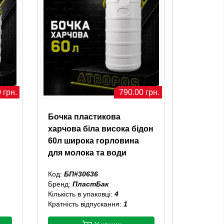
 грн.
790.00 грн.
Бочка пластикова
харчова біла висока бідон
60л широка горловина
для молока та води
Код:
БП#30636
Бренд:
ПластБак
Кількість в упаковці:
4
Кратність відпускання:
1