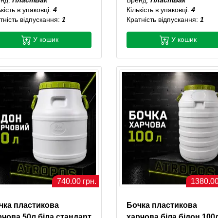
ькість в упаковці:
4
Кількість в упаковці:
4
тність відпускання:
1
Кратність відпускання:
1
У кошик
У кошик
740.00 грн.
1380.00
чка пластикова
Бочка пластикова
рчова 50л біла стандарт
харчова біла бідон 100