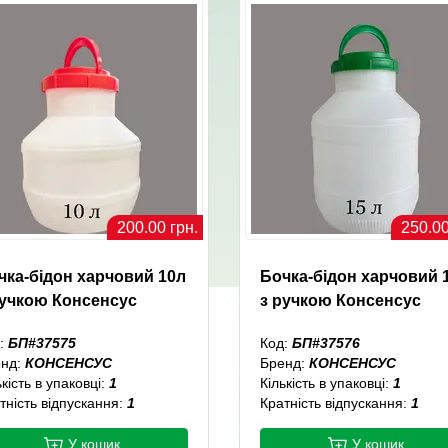
200.00 грн.
250.00
чка-бідон харчовий 10л
Бочка-бідон харчовий 
ручкою Консенсус
з ручкою Консенсус
:
БП#37575
Код:
БП#37576
енд:
КОНСЕНСУС
Бренд:
КОНСЕНСУС
ькість в упаковці:
1
Кількість в упаковці:
1
тність відпускання:
1
Кратність відпускання:
1
У кошик
У кошик