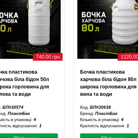
740.00 грн.
1220.00
чка пластикова
Бочка пластикова
рчова біла бідон 50л
харчова біла бідон 80л
рока горловина для
широка горловина для
лока та води
вина та води
:
БП#30574
Код:
БП#30638
енд:
ПластБак
Бренд:
ПластБак
ькість в упаковці:
4
Кількість в упаковці:
4
тність відпускання:
1
Кратність відпускання:
1