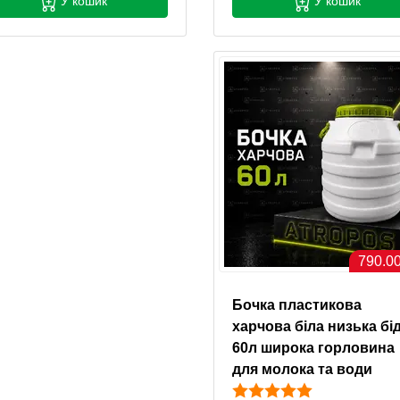
У кошик
У кошик
790.00
Бочка пластикова
харчова біла низька бі
60л широка горловина
для молока та води