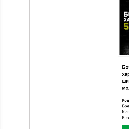
Бо
ха
ши
мо
Код
Бр
Кіл
Кра