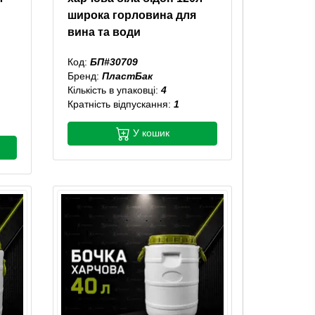
широка горловина для
вина та води
Код:
БП#30709
Бренд:
ПластБак
Кількість в упаковці:
4
Кратність відпускання:
1
У кошик