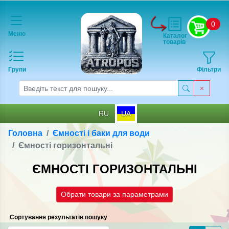
0
Меню
Каталог
товарів
Групи
Фільтри
RU
UA
Головна
Ємності і баки для води
Ємності горизонтальні
ЄМНОСТІ ГОРИЗОНТАЛЬНІ
Обрати товари за параметрами
Сортування результатів пошуку