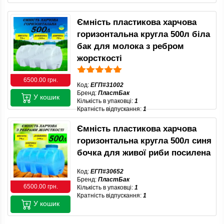
Ємність пластикова харчова
горизонтальна кругла 500л біла
бак для молока з ребром
жорсткості
6500.00 грн.
Код:
ЕГП#31002
Бренд:
ПластБак
У кошик
Кількість в упаковці:
1
Кратність відпускання:
1
Ємність пластикова харчова
горизонтальна кругла 500л синя
бочка для живої риби посилена
Код:
ЕГП#30652
Бренд:
ПластБак
6500.00 грн.
Кількість в упаковці:
1
Кратність відпускання:
1
У кошик