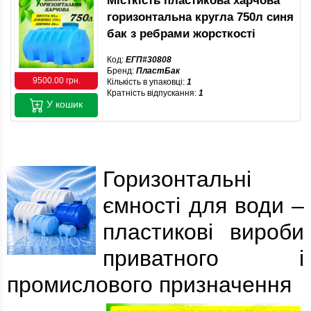
Місткість пластикова харчова
горизонтальна кругла 750л синя
бак з ребрами жорсткості
Код:
ЕГП#30808
Бренд:
ПластБак
9500.00 грн.
Кількість в упаковці:
1
Кратність відпускання:
1
У кошик
Горизонтальні
ємності для води –
пластикові вироби
приватного і
промислового призначення