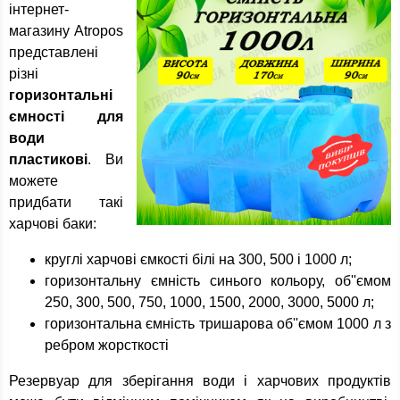
інтернет-
магазину Atropos
представлені
різні
горизонтальні
ємності для
води
пластикові
. Ви
можете
придбати такі
харчові баки:
круглі харчові ємкості білі на 300, 500 і 1000 л;
горизонтальну ємність синього кольору, об''ємом
250, 300, 500, 750, 1000, 1500, 2000, 3000, 5000 л;
горизонтальна ємність тришарова об''ємом 1000 л з
ребром жорсткості
Резервуар для зберігання води і харчових продуктів