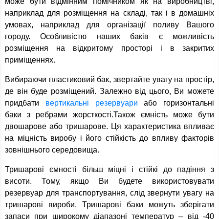
може бути відмінним помічником як на виробництві,
наприклад для розміщення на складі, так і в домашніх
умовах, наприклад для організації поливу Вашого
городу. Особливістю наших баків є можливість
розміщення на відкритому просторі і в закритих
приміщеннях.
Вибираючи пластиковий бак, звертайте увагу на простір,
де він буде розміщений. Залежно від цього, Ви можете
придбати
вертикальні резервуари
або горизонтальні
баки з ребрами жорсткості.Також ємність може бути
двошарове або тришарове. Ця характеристика впливає
на міцність виробу і його стійкість до впливу факторів
зовнішнього середовища.
Тришарові ємності більш міцні і стійкі до падіння з
висоти. Тому, якщо Ви будете використовувати
резервуар для транспортування, слід звернути увагу на
тришарові вироби. Тришарові баки можуть зберігати
запаси при широкому діапазоні температур – від -40