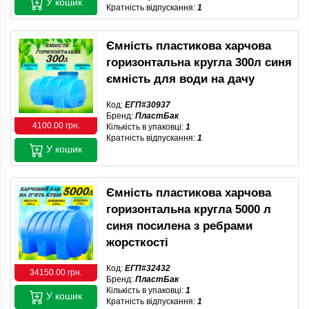
У кошик
Кратність відпускання:
1
Ємність пластикова харчова
горизонтальна кругла 300л синя
ємність для води на дачу
Код:
ЕГП#30937
Бренд:
ПластБак
4100.00 грн.
Кількість в упаковці:
1
Кратність відпускання:
1
У кошик
Ємність пластикова харчова
горизонтальна кругла 5000 л
синя посилена з ребрами
жорсткості
Код:
ЕГП#32432
34150.00 грн.
Бренд:
ПластБак
Кількість в упаковці:
1
У кошик
Кратність відпускання:
1