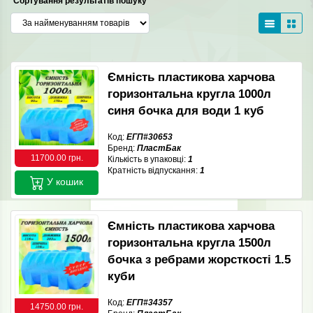
Сортування результатів пошуку
Ємність пластикова харчова
горизонтальна кругла 1000л
синя бочка для води 1 куб
Код:
ЕГП#30653
Бренд:
ПластБак
11700.00 грн.
Кількість в упаковці:
1
Кратність відпускання:
1
У кошик
Ємність пластикова харчова
горизонтальна кругла 1500л
бочка з ребрами жорсткості 1.5
куби
Код:
ЕГП#34357
14750.00 грн.