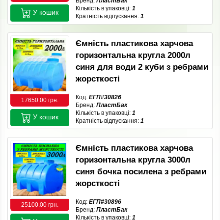
Бренд:
ПластБак
Кількість в упаковці:
1
У кошик
Кратність відпускання:
1
Ємність пластикова харчова
горизонтальна кругла 2000л
синя для води 2 куби з ребрами
жорсткості
Код:
ЕГП#30826
17650.00 грн.
Бренд:
ПластБак
Кількість в упаковці:
1
У кошик
Кратність відпускання:
1
Ємність пластикова харчова
горизонтальна кругла 3000л
синя бочка посилена з ребрами
жорсткості
Код:
ЕГП#30896
25100.00 грн.
Бренд:
ПластБак
Кількість в упаковці:
1