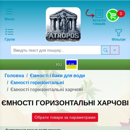
0
Меню
Каталог
товарів
Групи
Фільтри
RU
UA
Головна
Ємності і баки для води
Ємності горизонтальні
Ємності горизонтальні харчові
ЄМНОСТІ ГОРИЗОНТАЛЬНІ ХАРЧОВІ
Обрати товари за параметрами