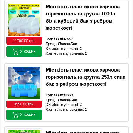
Місткість пластикова харчова
горизонтальна кругла 1000л
біла кубовий бак з ребром
жорсткості
Код:
ЕГП#32552
11700.00 грн.
Бренд:
ПластБак
Кількість в упаковці:
1
У кошик
Кратність відпускання:
1
Місткість пластикова харчова
горизонтальна кругла 250л синя
бак з ребром жорсткості
Код:
ЕГП#32331
Бренд:
ПластБак
3550.00 грн.
Кількість в упаковці:
1
Кратність відпускання:
1
У кошик