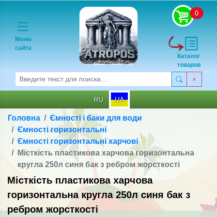
0
Меню
сайта
Каталог
товаров
RU
UA
Головна
Ємності і баки для води
Ємності горизонтальні
Ємності горизонтальні харчові
Місткість пластикова харчова горизонтальна
кругла 250л синя бак з ребром жорсткості
Місткість пластикова харчова
горизонтальна кругла 250л синя бак з
ребром жорсткості