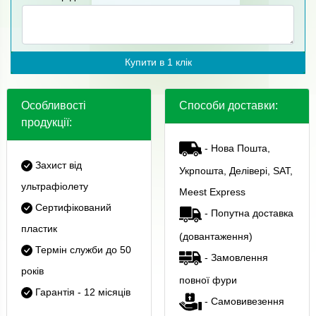
Купити в 1 клік
Особливості
Способи доставки:
продукції:
- Нова Пошта,
Захист від
Укрпошта, Делівері, SAT,
ультрафіолету
Meest Express
Сертифікований
- Попутна доставка
пластик
(довантаження)
Термін служби до 50
- Замовлення
років
повної фури
Гарантія - 12 місяців
- Самовивезення