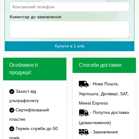
Коментар до замовлення
Купити в 1 клік
Особливості
Способи доставки:
продукції:
- Нова Пошта,
Захист від
Укрпошта, Делівері, SAT,
ультрафіолету
Meest Express
Сертифікований
- Попутна доставка
пластик
(довантаження)
Термін служби до 50
- Замовлення
років