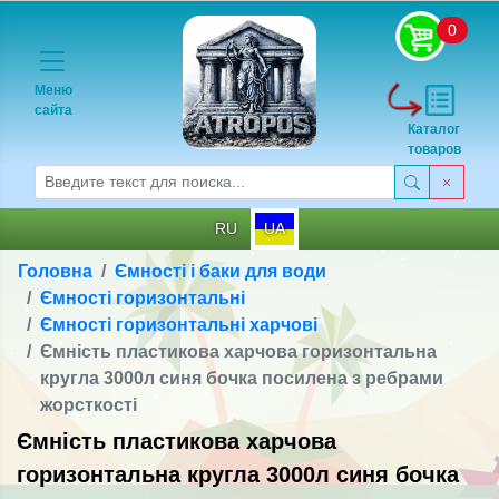
0
Меню
сайта
Каталог
товаров
RU
UA
Головна
Ємності і баки для води
Ємності горизонтальні
Ємності горизонтальні харчові
Ємність пластикова харчова горизонтальна
кругла 3000л синя бочка посилена з ребрами
жорсткості
Ємність пластикова харчова
горизонтальна кругла 3000л синя бочка