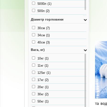
5000л
(1)
500л
(2)
750л
(1)
Діаметр горловини
30см
(7)
34см
(1)
40см
(3)
Вага, кг)
10кг
(1)
11кг
(1)
125кг
(1)
17кг
(2)
20кг
(1)
30кг
(2)
50кг
(1)
та вод