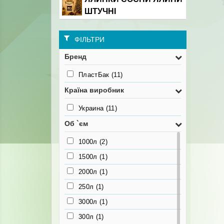
ШТУЧНІ
ФІЛЬТРИ
Бренд
ПластБак
(11)
Країна виробник
Украина
(11)
Об `єм
1000л
(2)
1500л
(1)
2000л
(1)
250л
(1)
3000л
(1)
300л
(1)