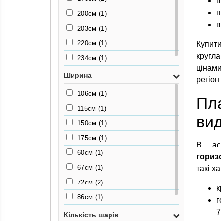
в
п
200см
(1)
в
203см
(1)
220см
(1)
Купити
кругла
234см
(1)
цінами
96см
(1)
Ширина
регіон 
106см
(1)
Пла
115см
(1)
вид
150см
(1)
175см
(1)
В асо
60см
(1)
гориз
67см
(1)
такі ха
72см
(2)
к
86см
(1)
г
7
90см
(2)
Кількість шарів