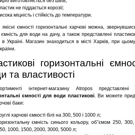
иріб виготовляється без швів;
ластик не піддається корозії;
исока міцність і стійкість до температури.
 якісні ємності горизонтальні харчові можна, звернувшись
 ємність для води на дачу, а також представлені пластик
 в Україні. Магазин знаходиться в місті Харків, при цьо
країни.
стикові горизонтальні ємно
и та властивості
ртименті інтернет-магазину Atropos представлені р
онтальні ємності для води пластикові
. Ви можете при
рчові баки:
руглі харчові ємкості білі на 300, 500 і 1000 л;
оризонтальну ємність синього кольору, об''ємом 250, 300,
50, 1000, 1500, 2000, 3000, 5000 л;