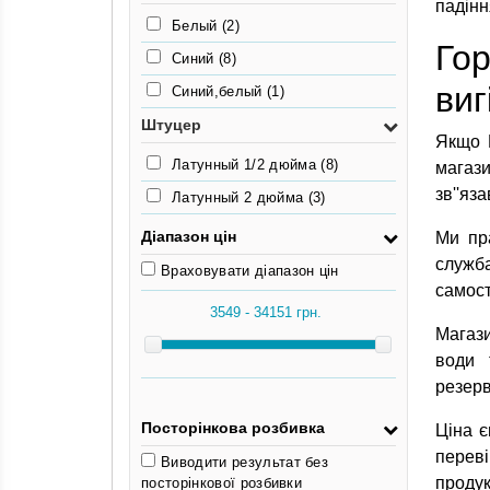
падінн
Белый
(2)
Го
Синий
(8)
виг
Синий,белый
(1)
Штуцер
Якщо 
Латунный 1/2 дюйма
(8)
магази
зв''яз
Латунный 2 дюйма
(3)
Діапазон цін
Ми пр
служба
Враховувати діапазон цін
самост
Магази
води 
резерв
Посторінкова розбивка
Ціна є
переві
Виводити результат без
продук
посторінкової розбивки