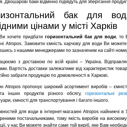
я. Двошарові баки відмінно підійдуть для зберігання продукт
ризонтальний бак для вод
ідними цінами у місті Харків
Ви хочете придбати
горизонтальний бак для води
, то
ні Atropos. Замовити ємність харчову для води Ви можете
авшись з нашими менеджерами по зазначеним на сайті номе
ацюємо з доставкою по всій країні – Україна. Відправ
ми. Вартість доставки залежатиме від характеристик товар
ійно забрати продукцію по домовленості в Харкові.
н Atropos пропонує широкий асортимент виробів – ємніст
та інших продуктів різного обсягу,
горизонтальні ре
уари, ємності для транспортування і багато іншого.
мностей для води в інтернет-магазині Atropos найнижчі в 
реними постачальниками, тому якість виробів на високому
ції, у нас Ви можете знайти саме той виріб, яке Вам необхід