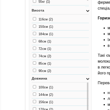
55кг
(1)
ферме
спеціа
80кг
(1)
Висота
Гориз
116см
(2)
150см
(1)
м
м
184см
(1)
ї
68см
(1)
в
72см
(1)
Такі є
74см
(2)
молока
85см
(1)
в легк
90см
(2)
його п
Довжина
Перева
100см
(1)
н
144см
(2)
л
156см
(1)
м
170см
(2)