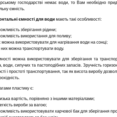
рському господарстві немає води, то Вам необхідно при
льну ємність.
онтальні ємності для води
мають такі особливості:
ожливість зберігання рідини;
ожливість використання для поливу;
х можна використовувати для нагрівання води на сонці;
 них можна транспортувати воду.
мності можна використовувати для зберігання та транспор
, води, сипучих та пастоподібних запасів. Зручність гориз
ості і простоті транспортування, так як висота виробу дозво
рохідність.
гами пластику є:
изька вартість, порівняно з іншими матеріалами;
егкість вироби за вагою;
ожливість використовувати харчової бак для зберігання про