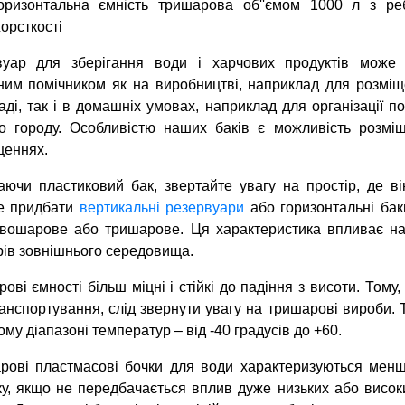
оризонтальна ємність тришарова об''ємом 1000 л з ре
орсткості
вуар для зберігання води і харчових продуктів може 
ним помічником як на виробництві, наприклад для розмі
аді, так і в домашніх умовах, наприклад для організації п
о городу. Особливістю наших баків є можливість розміщ
щеннях.
ючи пластиковий бак, звертайте увагу на простір, де в
е придбати
вертикальні резервуари
або горизонтальні бак
вошарове або тришарове. Ця характеристика впливає на м
ів зовнішнього середовища.
ові ємності більш міцні і стійкі до падіння з висоти. Том
анспортування, слід звернути увагу на тришарові вироби. 
му діапазоні температур – від -40 градусів до +60.
рові пластмасові бочки для води характеризуються меншо
у, якщо не передбачається вплив дуже низьких або висок