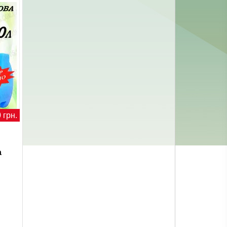
 грн.
а