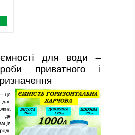
 ємності для води –
ироби приватного і
призначення
 – це
 для
ожна
, де
зація
роді,