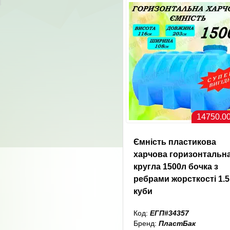
14750.00
Ємність пластикова
харчова горизонтальн
кругла 1500л бочка з
ребрами жорсткості 1.5
куби
Код:
ЕГП#34357
Бренд:
ПластБак