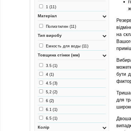
г
1
(11)
ж
Матеріал
Резер
Полиэтилен
(11)
відмін
на скл
Тип виробу
Вашог
Емкость для воды
(11)
примі
Товщина стінки (мм)
Вибира
3.5
(1)
может
бути д
4
(1)
фактор
4.5
(3)
5,2
(2)
Тришар
для тр
6
(2)
широко
6.1
(1)
6.5
(1)
Двоша
випадк
Колір