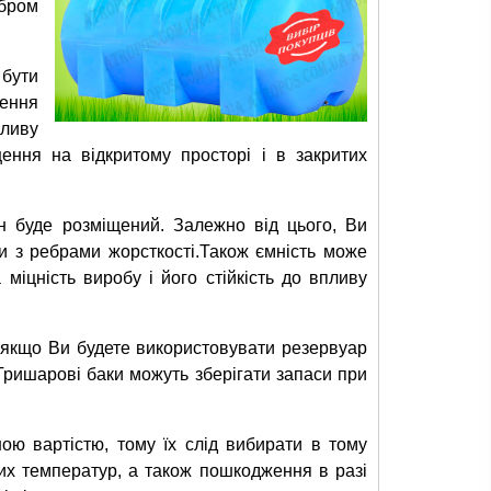
бром
бути
щення
оливу
ення на відкритому просторі і в закритих
ін буде розміщений. Залежно від цього, Ви
и з ребрами жорсткості.Також ємність може
іцність виробу і його стійкість до впливу
у, якщо Ви будете використовувати резервуар
Тришарові баки можуть зберігати запаси при
ю вартістю, тому їх слід вибирати в тому
их температур, а також пошкодження в разі