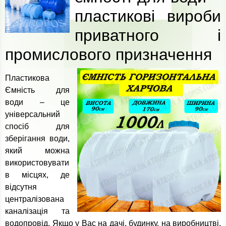
пластикові вироби
приватного і
промислового призначення
Пластикова
Ємність для
води – це
універсальний
спосіб для
зберігання води,
який можна
використовувати
в місцях, де
відсутня
централізована
каналізація та
водопровід. Якщо у Вас на дачі, будинку, на виробництві,