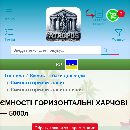
0
Меню
Каталог
товарів
Групи
Фільтри
RU
UA
Головна
Ємності і баки для води
Ємності горизонтальні
Ємності горизонтальні харчові
ЄМНОСТІ ГОРИЗОНТАЛЬНІ ХАРЧОВІ
— 5000л
Обрати товари за параметрами