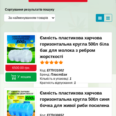
Сортування результатів пошуку
Ємність пластикова харчова
горизонтальна кругла 500л біла
бак для молока з ребром
жорсткості
6500.00 грн.
Код:
ЕГП#31002
Бренд:
ПластБак
У кошик
Кількість в упаковці:
1
Кратність відпускання:
1
Ємність пластикова харчова
горизонтальна кругла 500л синя
бочка для живої риби посилена
Код:
ЕГП#30652