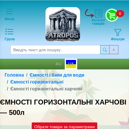
0
Меню
Каталог
товарів
Групи
Фільтри
RU
UA
Головна
Ємності і баки для води
Ємності горизонтальні
Ємності горизонтальні харчові
ЄМНОСТІ ГОРИЗОНТАЛЬНІ ХАРЧОВІ
— 500л
Обрати товари за параметрами