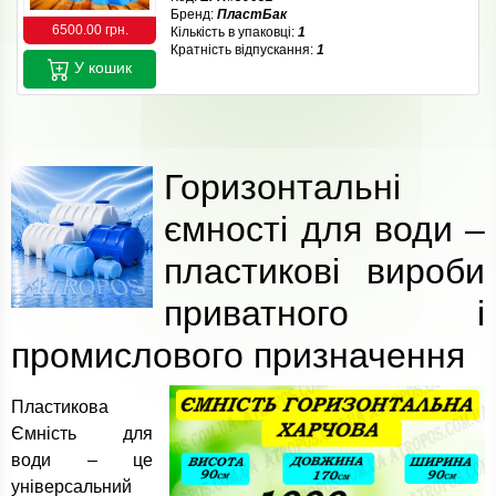
Бренд:
ПластБак
6500.00 грн.
Кількість в упаковці:
1
Кратність відпускання:
1
У кошик
Горизонтальні
ємності для води –
пластикові вироби
приватного і
промислового призначення
Пластикова
Ємність для
води – це
універсальний