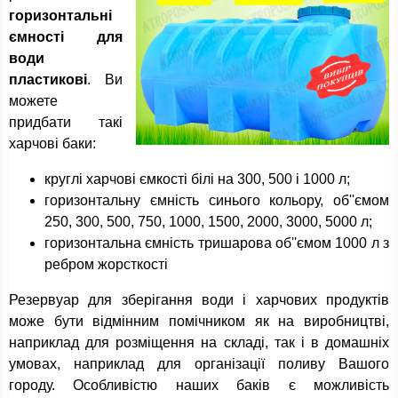
горизонтальні
ємності для
води
пластикові
. Ви
можете
придбати такі
харчові баки:
круглі харчові ємкості білі на 300, 500 і 1000 л;
горизонтальну ємність синього кольору, об''ємом
250, 300, 500, 750, 1000, 1500, 2000, 3000, 5000 л;
горизонтальна ємність тришарова об''ємом 1000 л з
ребром жорсткості
Резервуар для зберігання води і харчових продуктів
може бути відмінним помічником як на виробництві,
наприклад для розміщення на складі, так і в домашніх
умовах, наприклад для організації поливу Вашого
городу. Особливістю наших баків є можливість