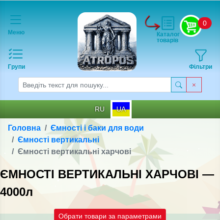
0
Меню
Каталог
товарів
Групи
Фільтри
RU
UA
Головна
Ємності і баки для води
Ємності вертикальні
Ємності вертикальні харчові
ЄМНОСТІ ВЕРТИКАЛЬНІ ХАРЧОВІ —
4000л
Обрати товари за параметрами