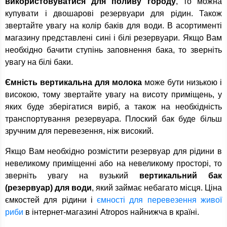
використовуватися для поливу городу
, то можна
купувати і двошарові резервуари для рідин. Також
звертайте увагу на колір баків для води. В асортименті
магазину представлені сині і білі резервуари. Якщо Вам
необхідно бачити ступінь заповнення бака, то зверніть
увагу на білі баки.
Ємність вертикальна для молока
може бути низькою і
високою, тому звертайте увагу на висоту приміщень, у
яких буде зберігатися виріб, а також на необхідність
транспортування резервуара. Плоский бак буде більш
зручним для перевезення, ніж високий.
Якщо Вам необхідно розмістити резервуар для рідини в
невеликому приміщенні або на невеликому просторі, то
зверніть увагу на вузький
вертикальний бак
(резервуар) для води
, який займає небагато місця. Ціна
ємкостей для рідини і
ємності для перевезення живої
риби
в інтернет-магазині Atropos найнижча в країні.