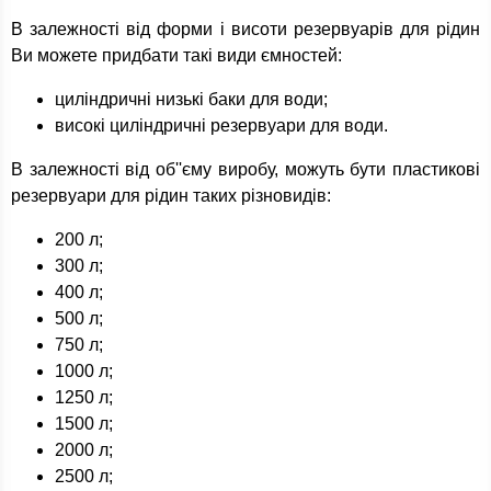
В залежності від форми і висоти резервуарів для рідин
Ви можете придбати такі види ємностей:
циліндричні низькі баки для води;
високі циліндричні резервуари для води.
В залежності від об''єму виробу, можуть бути пластикові
резервуари для рідин таких різновидів:
200 л;
300 л;
400 л;
500 л;
750 л;
1000 л;
1250 л;
1500 л;
2000 л;
2500 л;