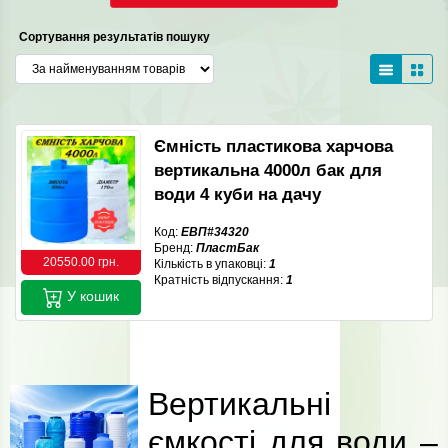
Сортування результатів пошуку
Ємність пластикова харчова
вертикальна 4000л бак для
води 4 куби на дачу
Код:
ЕВП#34320
Бренд:
ПластБак
20550.00 грн.
Кількість в упаковці:
1
Кратність відпускання:
1
У кошик
Вертикальні
ємкості для води –